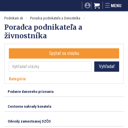
SITA.sk
Podnikam.sk
Mnamky-recepty.sk
MENU
Dobré rady a nápady
ByvanieHrou.sk
Podnikam.sk
Poradca podnikateľa a živnostníka
Poradca podnikateľa a
živnostníka
Spýtať sa otázku
Vyhľadať
Kategória
Podanie danoveho priznania
Cestovne nahrady konatela
Odvody zamestnanej SZČO