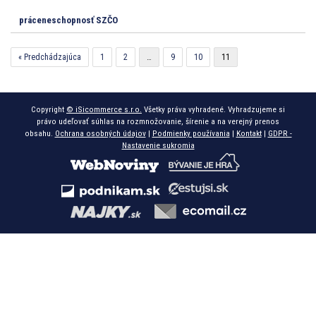
práceneschopnosť SZČO
« Predchádzajúca
1
2
…
9
10
11
Copyright
© iSicommerce s.r.o.
Všetky práva vyhradené. Vyhradzujeme si
právo udeľovať súhlas na rozmnožovanie, šírenie a na verejný prenos
obsahu.
Ochrana osobných údajov
|
Podmienky používania
|
Kontakt
|
GDPR -
Nastavenie sukromia