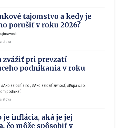
ankové tajomstvo a kedy je
o porušiť v roku 2026?
ujímavosti
Falatová
 zvážiť pri prevzatí
úceho podnikania v roku
,
Ako založiť s.r.o.
,
Ako založiť živnosť
,
Kúpa s.r.o.
,
čom podnikať
Falatová
 je inflácia, aká je jej
ia, čo môže spôsobiť v