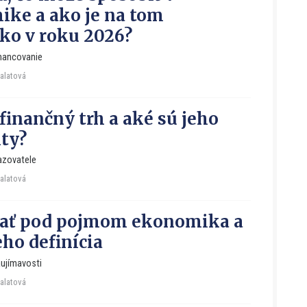
ke a ako je na tom
ko v roku 2026?
nancovanie
Falatová
 finančný trh a aké sú jeho
ty?
azovatele
Falatová
pať pod pojmom ekonomika a
eho definícia
ujímavosti
Falatová