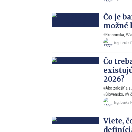
Čo je b
možné h
Ekonomika
,
Za
Ing. Lenka 
Čo treba
existuj
2026?
Ako založiť a.s.
Slovensko
,
V 
Ing. Lenka 
Viete, čo
definíc