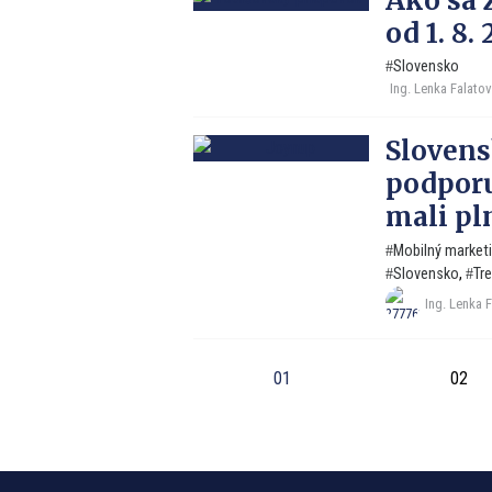
Ako sa 
od 1. 8.
Slovensko
Ing. Lenka Falato
Slovens
podporu
mali pl
Mobilný market
Slovensko
,
Tr
Ing. Lenka 
01
02