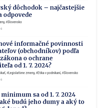
ský dôchodok – najčastejšie
a odpovede
eny
,
Slovensko
vá
nové informačné povinnosti
teľov (obchodníkov) podľa
zákona o ochrane
teľa od 1. 7. 2024?
ikať
,
Legislatívne zmeny
,
Etika v podnikaní
,
Slovensko
vá
 minimum sa od 1. 7. 2024
 aké budú jeho dumy a aký to