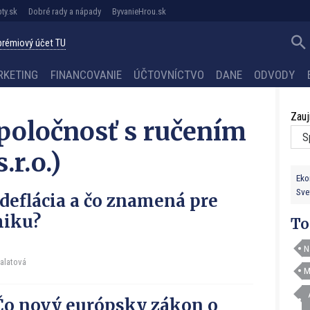
ty.sk
Dobré rady a nápady
ByvanieHrou.sk
 prémiový účet TU
RKETING
FINANCOVANIE
ÚČTOVNÍCTVO
DANE
ODVODY
Zauj
poločnosť s ručením
r.o.)
Eko
Sve
 deflácia a čo znamená pre
iku?
To
N
Falatová
M
 Čo nový európsky zákon o