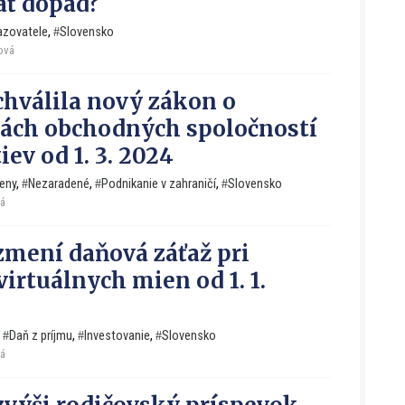
ť dopad?
azovatele
,
Slovensko
ková
chválila nový zákon o
ách obchodných spoločností
iev od 1. 3. 2024
eny
,
Nezaradené
,
Podnikanie v zahraničí
,
Slovensko
vá
zmení daňová záťaž pri
virtuálnych mien od 1. 1.
,
Daň z príjmu
,
Investovanie
,
Slovensko
vá