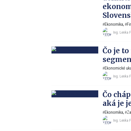
ekonomi
Slovens
Ekonomika
,
Fi
Ing. Lenka 
Čo je to
segmen
Ekonomické uk
Ing. Lenka 
Čo chá
aká je j
Ekonomika
,
Za
Ing. Lenka 