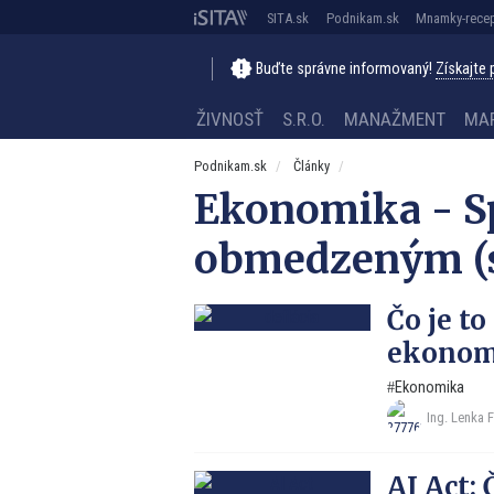
SITA.sk
Podnikam.sk
Mnamky-recep
Buďte správne informovaný!
Získajte
ŽIVNOSŤ
S.R.O.
MANAŽMENT
MA
Podnikam.sk
Články
Ekonomika - S
obmedzeným (s.
Čo je to
ekonom
Ekonomika
Ing. Lenka 
AI Act: