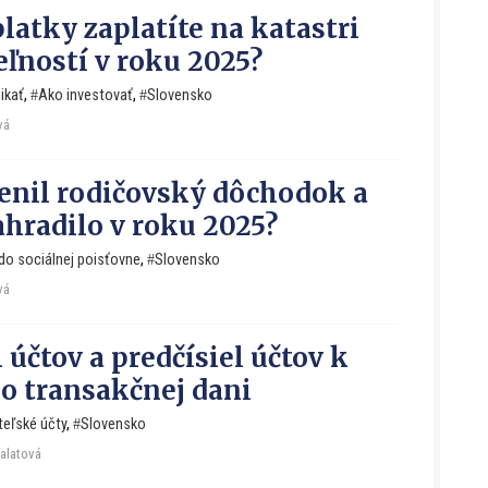
latky zaplatíte na katastri
ľností v roku 2025?
ikať
,
Ako investovať
,
Slovensko
vá
nil rodičovský dôchodok a
ahradilo v roku 2025?
do sociálnej poisťovne
,
Slovensko
vá
účtov a predčísiel účtov k
o transakčnej dani
teľské účty
,
Slovensko
Falatová