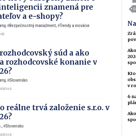
inteligencii znamená pre
D
teľov a e-shopy?
Na
eny
,
Bezpečnostný manažment
,
Trendy a inovácie
Zrá
rák
pov
Ako
o rozhodcovský súd a ako
202
a rozhodcovské konanie v
spo
26?
Kto
obs
eny
,
Slovensko
v r
Falatová
6 n
plá
 reálne trvá založenie s.r.o. v
Ako
26?
spo
.
,
Slovensko
Falatová