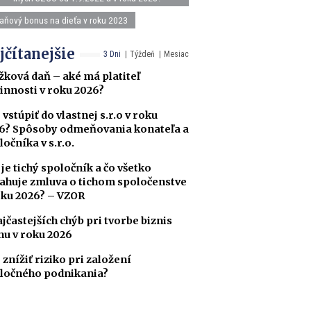
aňový bonus na dieťa v roku 2023
jčítanejšie
3 Dni
Týždeň
Mesiac
žková daň – aké má platiteľ
innosti v roku 2026?
 vstúpiť do vlastnej s.r.o v roku
6? Spôsoby odmeňovania konateľa a
ločníka v s.r.o.
 je tichý spoločník a čo všetko
ahuje zmluva o tichom spoločenstve
oku 2026? – VZOR
ajčastejších chýb pri tvorbe biznis
nu v roku 2026
 znížiť riziko pri založení
ločného podnikania?