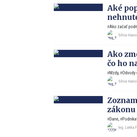
Aké pop
nehnute
Ako začať podn
Silvia Hano
Ako zme
čo ho n
Mzdy
,
Odvody 
Silvia Hano
Zoznam 
zákonu 
Dane
,
Podnika
Ing. Lenka 