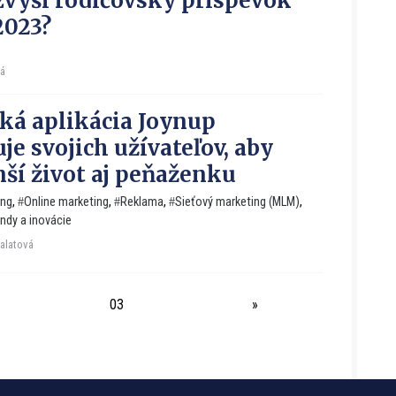
zvýši rodičovský príspevok
 2023?
vá
ká aplikácia Joynup
je svojich užívateľov, aby
nší život aj peňaženku
ing
,
Online marketing
,
Reklama
,
Sieťový marketing (MLM)
,
endy a inovácie
Falatová
03
»