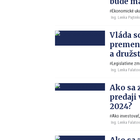
bude ma
Ekonomické uk
Ing. Lenka Pajtin
Vláda s
premen
a družst
Legislatívne zm
Ing. Lenka Falato
Ako sa 
predaji 
2024?
Ako investovať
Ing. Lenka Falato