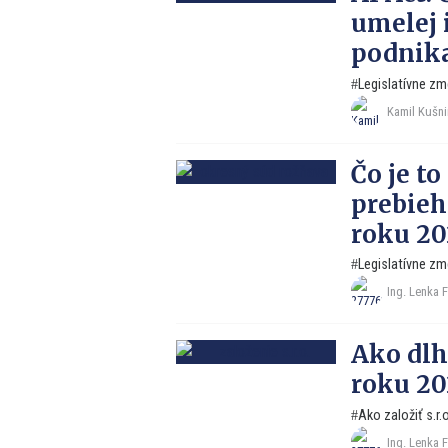
umelej 
podnika
Legislatívne zm
Kamil Kušni
Čo je t
prebieh
roku 20
Legislatívne zm
Ing. Lenka 
Ako dlho
roku 20
Ako založiť s.r.o
Ing. Lenka 