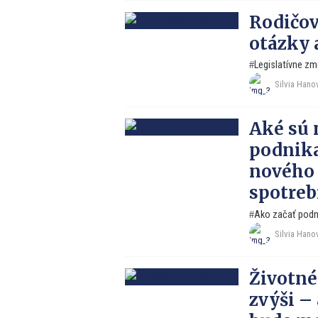
Rodičov
otázky 
Legislatívne zm
Silvia Hano
Aké sú 
podnika
nového 
spotrebi
Ako začať podn
Silvia Hano
Životné
zvýši –