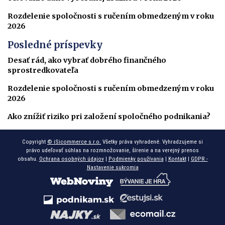
Rozdelenie spoločnosti s ručením obmedzeným v roku
2026
Posledné príspevky
Desať rád, ako vybrať dobrého finančného
sprostredkovateľa
Rozdelenie spoločnosti s ručením obmedzeným v roku
2026
Ako znížiť riziko pri založení spoločného podnikania?
Copyright
© iSicommerce s.r.o.
Všetky práva vyhradené. Vyhradzujeme si
právo udeľovať súhlas na rozmnožovanie, šírenie a na verejný prenos
obsahu.
Ochrana osobných údajov
|
Podmienky používania
|
Kontakt
|
GDPR -
Nastavenie sukromia