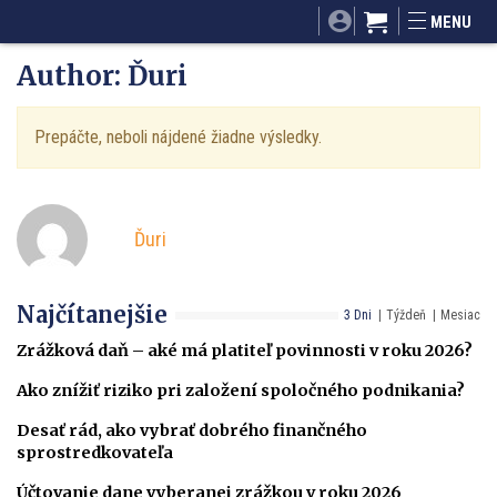
SITA.sk
Podnikam.sk
Mnamky-recepty.sk
MENU
Dobré rady a nápady
ByvanieHrou.sk
Author:
Ďuri
Prepáčte, neboli nájdené žiadne výsledky.
Ďuri
Najčítanejšie
3 Dni
Týždeň
Mesiac
Zrážková daň – aké má platiteľ povinnosti v roku 2026?
Ako znížiť riziko pri založení spoločného podnikania?
Desať rád, ako vybrať dobrého finančného
sprostredkovateľa
Účtovanie dane vyberanej zrážkou v roku 2026