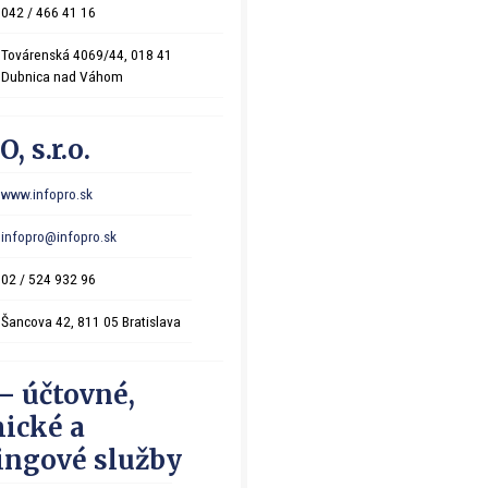
042 / 466 41 16
Továrenská 4069/44, 018 41
Dubnica nad Váhom
 s.r.o.
www.infopro.sk
infopro@infopro.sk
02 / 524 932 96
Šancova 42, 811 05 Bratislava
– účtovné,
ické a
ingové služby