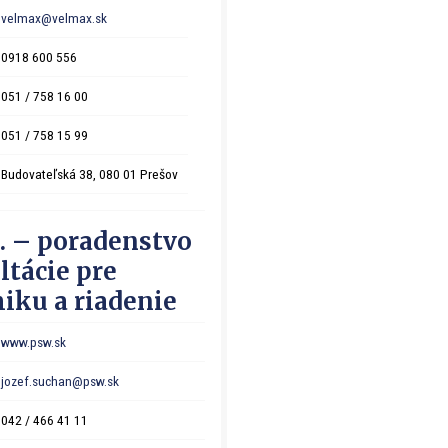
velmax@velmax.sk
0918 600 556
051 / 758 16 00
051 / 758 15 99
Budovateľská 38, 080 01 Prešov
s. – poradenstvo
ltácie pre
ku a riadenie
www.psw.sk
jozef.suchan@psw.sk
042 / 466 41 11