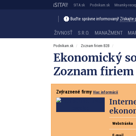
SITA.sk
Podnikam.sk
Mnamky-recep
Buďte správne informovaný!
Získajte
ŽIVNOSŤ
S.R.O.
MANAŽMENT
MA
Podnikam.sk
Zoznam firiem B2B
Ekonomický so
Zoznam firiem
Zvýraznené firmy
Viac informácií
Intern
ekonom
Webstránka
E-mail