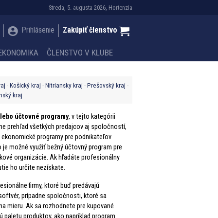
Streda, 5. augusta 2026, Hortenzia
Prihlásenie
Zakúpiť členstvo
EKONOMIKA
ČLENSTVO V KLUBE
raj
Košický kraj
Nitriansky kraj
Prešovský kraj
inský kraj
alebo účtovné programy
, v tejto kategórii
e prehľad všetkých predajcov aj spoločností,
a ekonomické programy pre podnikateľov
o je možné využiť bežný účtovný program pre
kové organizácie. Ak hľadáte profesionálny
ie ho určite nezískate.
sionálne firmy, ktoré buď predávajú
oftvér, prípadne spoločnosti, ktoré sa
 na mieru. Ak sa rozhodnete pre kupované
ú paletu produktov, ako napríklad program