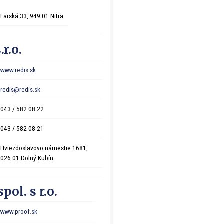
Farská 33, 949 01 Nitra
.r.o.
www.redis.sk
redis@redis.sk
043 / 582 08 22
043 / 582 08 21
Hviezdoslavovo námestie 1681,
026 01 Dolný Kubín
ol. s r.o.
www.proof.sk