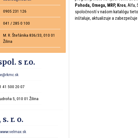
Pohoda, Omega, MRP, Kros
, Alfa
0905 231 126
spoločností v našom katalógu tieto 
inštaluje, aktualizuje a zabezpečuje
041 / 285 0 100
M. R. Štefánika 836/33, 010 01
Žilina
ol. s r.o.
ice@rkmc.sk
1 41 500 20 07
udroňa 5, 010 01 Žilina
s. r. o.
www.velmax.sk