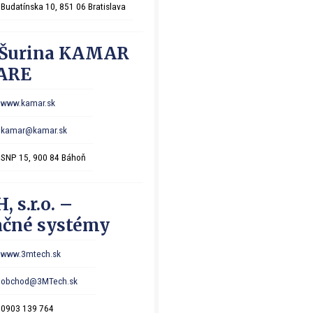
Budatínska 10, 851 06 Bratislava
 Šurina KAMAR
ARE
www.kamar.sk
kamar@kamar.sk
SNP 15, 900 84 Báhoň
 s.r.o. –
ačné systémy
www.3mtech.sk
obchod@3MTech.sk
0903 139 764