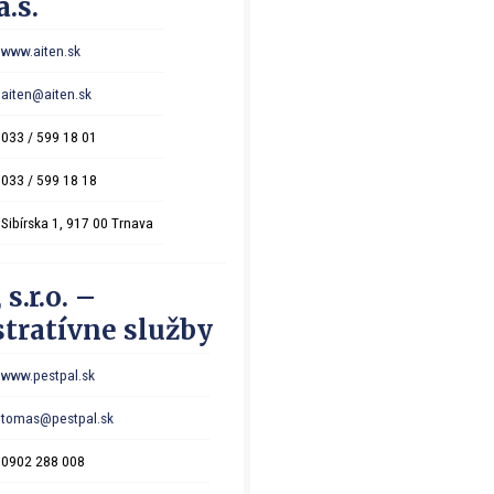
.s.
www.aiten.sk
aiten@aiten.sk
033 / 599 18 01
033 / 599 18 18
Sibírska 1, 917 00 Trnava
 s.r.o. –
tratívne služby
www.pestpal.sk
tomas@pestpal.sk
0902 288 008