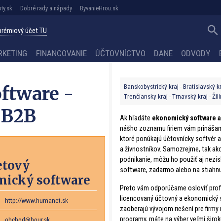
ty.sk
Dobré rady a nápady
ByvanieHrou.sk
 prémiový účet TU
RKETING
FINANCOVANIE
ÚČTOVNÍCTVO
DANE
ODVODY
Banskobystrický kraj
Bratislavský k
ftware -
Trenčiansky kraj
Trnavský kraj
Žil
 B2B
Ak hľadáte
ekonomický software 
nášho zoznamu firiem vám prinášam
ktoré ponúkajú účtovnícky softvér 
a živnostníkov. Samozrejme, tak ak
podnikanie, môžu ho použiť aj nezis
etový
software, zadarmo alebo na stiahnut
ický software
Preto vám odporúčame osloviť profe
licencovaný účtovný a ekonomický s
http://www.humanet.sk
zaoberajú vývojom riešení pre firmy
programy, máte na výber veľmi širok
obchod@hour.sk