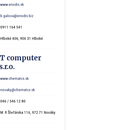
www.enodis.sk
b.galova@enodis.biz
0911 164 541
Hlboké 406, 906 31 Hlboké
 computer
.r.o.
www.chematcs.sk
novaky@chematcs.sk
046 / 546 12 80
M. R Štefánika 116, 972 71 Nováky