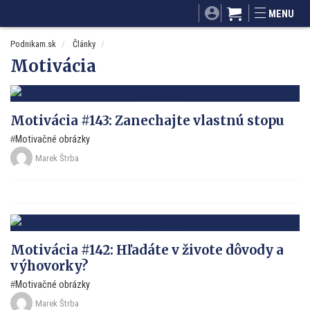
SITA.sk
Podnikam.sk
Mnamky-recepty.sk
MENU
Dobré rady a nápady
ByvanieHrou.sk
Podnikam.sk
Články
Motivácia
Motivácia #143: Zanechajte vlastnú stopu
Motivačné obrázky
Marek Štrba
Motivácia #142: Hľadáte v živote dôvody a
výhovorky?
Motivačné obrázky
Marek Štrba