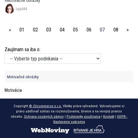
Motivačné obrázky
taja444
«
01
02
03
04
05
06
07
08
»
Zaujímam sa iba o:
Motivačné obrázky
Motivácia
Copyright
© iSicommerce s.r.o.
Všetky práva vyhradené. Vyhradzujeme si
právo udeľovať súhlas na rozmnožovanie, šírenie a na verejný prenos
obsahu.
Ochrana osobných údajov
|
Podmienky používania
|
Kontakt
|
GDPR -
Nastavenie sukromia