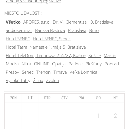
Zmeny v stavebnej legislatíve
MIESTO UDALOSTI:
Všetko
APORES, s.r.o., Dr. Vl. Clementisa 10, Bratislava
audioseminár
Banská Bystrica
Bratislava
Brno
Hotel SENEC
Hotel SENEC, Senec
Hotel Tatra, Námestie 1.mája 5, Bratislava
Hotel TeleDom, Timonova 755/27, Košice
Košice
Martin
Modra
Nitra
ONLINE
Opatija
Patince
Piešťany
Poprad
Prešov
Senec
Trenčín
Trnava
Veľká Lomnica
Vysoké Tatry
Žilina
Zvolen
PON
UT
STR
ŠTV
PIA
SO
NE
-
-
-
-
-
1
2