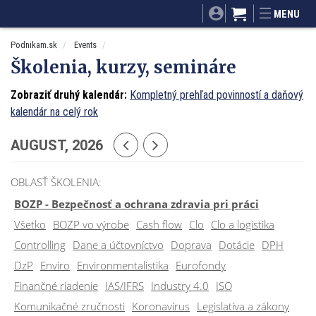
SITA.sk
Podnikam.sk
Mnamky-recepty.sk
MENU
Dobré rady a nápady
ByvanieHrou.sk
Podnikam.sk
Events
Školenia, kurzy, semináre
Zobraziť druhý kalendár:
Kompletný prehľad povinností a daňový
kalendár na celý rok
AUGUST, 2026
OBLASŤ ŠKOLENIA:
BOZP - Bezpečnosť a ochrana zdravia pri práci
Všetko
BOZP vo výrobe
Cash flow
Clo
Clo a logistika
Controlling
Dane a účtovníctvo
Doprava
Dotácie
DPH
DzP
Enviro
Environmentalistika
Eurofondy
Finančné riadenie
IAS/IFRS
Industry 4.0
ISO
Komunikačné zručnosti
Koronavírus
Legislatíva a zákony