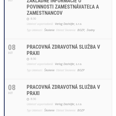
ZÁKLADNÉ INFORMÁCIE O
OCT
POVINNOSTI ZAMESTNÁVATEĽA A
ZAMESTNANCOV
8:30
Udalosť usporiadaná:
Verlag Dashöfer, s.r.o.
Typ Udalosti:
Školenie
Oblasť školenia:
BOZP,
žiadny
08
PRACOVNÁ ZDRAVOTNÁ SLUŽBA V
PRAXI
OCT
8:30
Udalosť usporiadaná:
Verlag Dashöfer, s.r.o.
Typ Udalosti:
Školenie
Oblasť školenia:
BOZP
08
PRACOVNÁ ZDRAVOTNÁ SLUŽBA V
PRAXI
OCT
8:30
Udalosť usporiadaná:
Verlag Dashöfer, s.r.o.
Typ Udalosti:
Školenie
Oblasť školenia:
BOZP