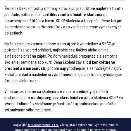
Školenia bezpečnosti a ochrany zdravia pri práci, ktoré nájdete v tomto
prehľade, patria medzi
certifikované a oficiálne školenia
od
oprávnených inštitúcií a firiem. BOZP školenia a kurzy sú určené tak pre
zamestnancov ako aj živnostníkov a to v prípade presne vymedzených
oblastiach.
Na školenie pre zamestnancov alebo aj pre živnostníkov a SZČO je
potrebné sa vopred prihlásiť, najlepšie cez tlačivo alebo online
a následne prísť na zápis. Po ňom nasleduje prezentácia a samotné
školenie, seminár alebo kurz. Cena školení závisí
od konkrétneho
predmetu a náročnosti,
pričom najvýhodnejšie je samozrejme najprv
získať prehľad a následne si vybrať miestne aj oblasťou najvýhodnejšie
školenie alebo kurz.
V našom zozname sú školenia pre viaceré predmety aj oblasti
podnikania a to
od dopravy, cez stavebníctvo
až po školenia BOZP vo
výrobe. Odborné vzdelávanie je často krát aj podmienkou pre ďalšie
vykonávanie odbornej práce.
Copyright
© iSicommerce s.r.o.
Všetky práva vyhradené. Vyhradzujeme si
právo udeľovať súhlas na rozmnožovanie, šírenie a na verejný prenos