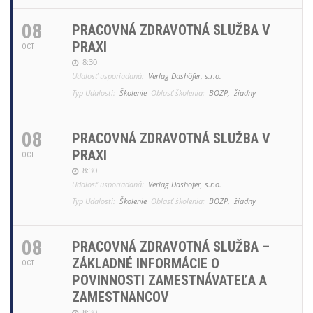
08
PRACOVNÁ ZDRAVOTNÁ SLUŽBA V
PRAXI
OCT
8:30
Udalosť usporiadaná:
Verlag Dashöfer, s.r.o.
Typ Udalosti:
Školenie
Oblasť školenia:
BOZP,
žiadny
08
PRACOVNÁ ZDRAVOTNÁ SLUŽBA V
PRAXI
OCT
8:30
Udalosť usporiadaná:
Verlag Dashöfer, s.r.o.
Typ Udalosti:
Školenie
Oblasť školenia:
BOZP,
žiadny
08
PRACOVNÁ ZDRAVOTNÁ SLUŽBA –
ZÁKLADNÉ INFORMÁCIE O
OCT
POVINNOSTI ZAMESTNÁVATEĽA A
ZAMESTNANCOV
8:30