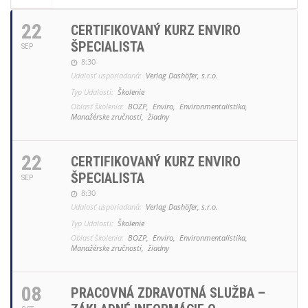
22
CERTIFIKOVANÝ KURZ ENVIRO
ŠPECIALISTA
SEP
8:30
Udalosť usporiadaná:
Verlag Dashöfer, s.r.o.
Typ Udalosti:
Školenie
Oblasť školenia:
BOZP,
Enviro,
Environmentalistika,
Manažérske zručnosti,
žiadny
22
CERTIFIKOVANÝ KURZ ENVIRO
ŠPECIALISTA
SEP
8:30
Udalosť usporiadaná:
Verlag Dashöfer, s.r.o.
Typ Udalosti:
Školenie
Oblasť školenia:
BOZP,
Enviro,
Environmentalistika,
Manažérske zručnosti,
žiadny
08
PRACOVNÁ ZDRAVOTNÁ SLUŽBA –