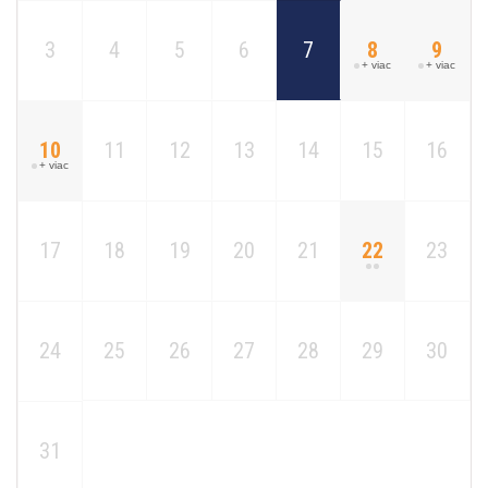
3
4
5
6
7
8
9
+ viac
+ viac
10
11
12
13
14
15
16
+ viac
17
18
19
20
21
22
23
24
25
26
27
28
29
30
31