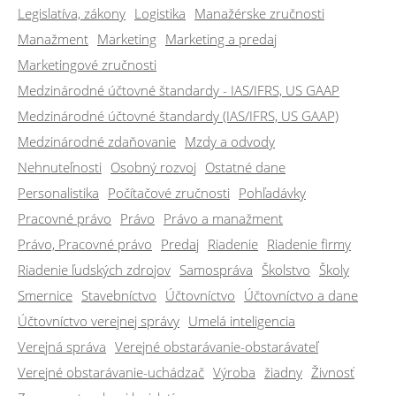
Legislatíva, zákony
Logistika
Manažérske zručnosti
Manažment
Marketing
Marketing a predaj
Marketingové zručnosti
Medzinárodné účtovné štandardy - IAS/IFRS, US GAAP
Medzinárodné účtovné štandardy (IAS/IFRS, US GAAP)
Medzinárodné zdaňovanie
Mzdy a odvody
Nehnuteľnosti
Osobný rozvoj
Ostatné dane
Personalistika
Počítačové zručnosti
Pohľadávky
Pracovné právo
Právo
Právo a manažment
Právo, Pracovné právo
Predaj
Riadenie
Riadenie firmy
Riadenie ľudských zdrojov
Samospráva
Školstvo
Školy
Smernice
Stavebníctvo
Účtovníctvo
Účtovníctvo a dane
Účtovníctvo verejnej správy
Umelá inteligencia
Verejná správa
Verejné obstarávanie-obstarávateľ
Verejné obstarávanie-uchádzač
Výroba
žiadny
Živnosť