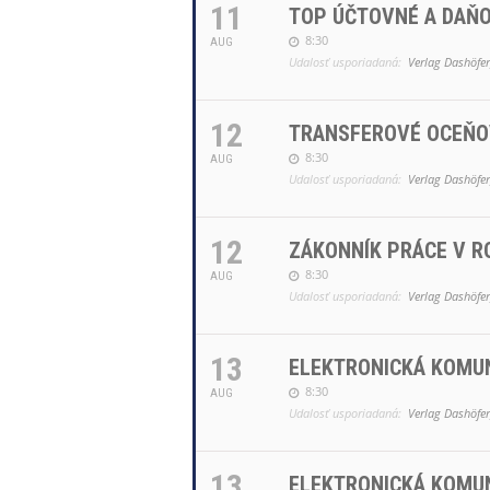
11
TOP ÚČTOVNÉ A DAŇO
8:30
AUG
Udalosť usporiadaná:
Verlag Dashöfer,
12
TRANSFEROVÉ OCEŇOV
8:30
AUG
Udalosť usporiadaná:
Verlag Dashöfer,
12
ZÁKONNÍK PRÁCE V R
8:30
AUG
Udalosť usporiadaná:
Verlag Dashöfer,
13
ELEKTRONICKÁ KOMUN
8:30
AUG
Udalosť usporiadaná:
Verlag Dashöfer,
13
ELEKTRONICKÁ KOMUN