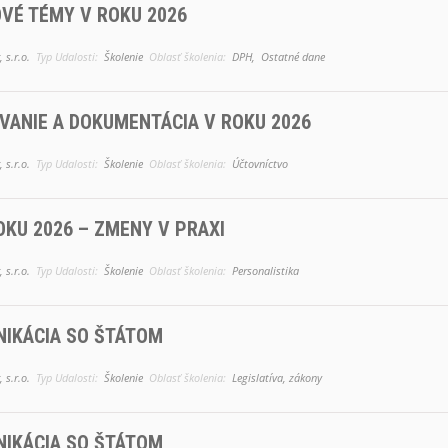
VÉ TÉMY V ROKU 2026
 s.r.o.
Typ Udalosti:
Školenie
Oblasť školenia:
DPH,
Ostatné dane
ANIE A DOKUMENTÁCIA V ROKU 2026
 s.r.o.
Typ Udalosti:
Školenie
Oblasť školenia:
Účtovníctvo
OKU 2026 – ZMENY V PRAXI
 s.r.o.
Typ Udalosti:
Školenie
Oblasť školenia:
Personalistika
IKÁCIA SO ŠTÁTOM
 s.r.o.
Typ Udalosti:
Školenie
Oblasť školenia:
Legislatíva, zákony
IKÁCIA SO ŠTÁTOM