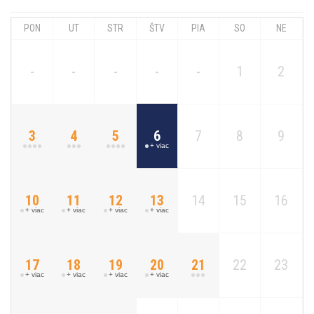
PON
UT
STR
ŠTV
PIA
SO
NE
-
-
-
-
-
1
2
3
4
5
6
7
8
9
+ viac
10
11
12
13
14
15
16
+ viac
+ viac
+ viac
+ viac
17
18
19
20
21
22
23
+ viac
+ viac
+ viac
+ viac