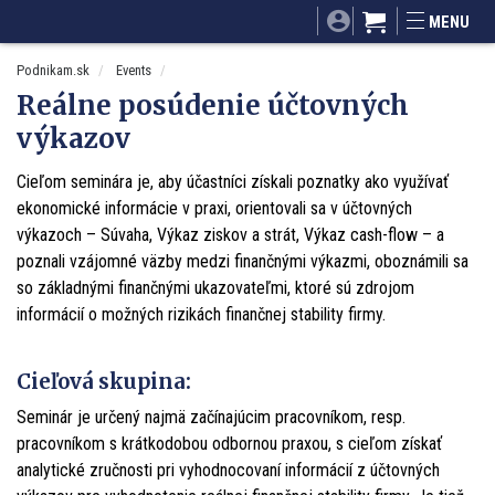
SITA.sk
Podnikam.sk
Mnamky-recepty.sk
MENU
Dobré rady a nápady
ByvanieHrou.sk
Podnikam.sk
Events
Reálne posúdenie účtovných
výkazov
Cieľom seminára je, aby účastníci získali poznatky ako využívať
ekonomické informácie v praxi, orientovali sa v účtovných
výkazoch – Súvaha, Výkaz ziskov a strát, Výkaz cash-flow – a
poznali vzájomné väzby medzi finančnými výkazmi, oboznámili sa
so základnými finančnými ukazovateľmi, ktoré sú zdrojom
informácií o možných rizikách finančnej stability firmy.
Cieľová skupina:
Seminár je určený najmä začínajúcim pracovníkom, resp.
pracovníkom s krátkodobou odbornou praxou, s cieľom získať
analytické zručnosti pri vyhodnocovaní informácií z účtovných