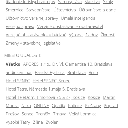
Riadenie ľudských zdrojov
Samospráva
Školstvo
Školy
Smernice
Stavebníctvo
Účtovníctvo
Účtovníctvo a dane
Účtovníctvo verejnej správy
Umelá inteligencia
Verejná správa
Verejné obstarávanie-obstarávateľ
Verejné obstarávanie-uchádzač
Výroba
žiadny
Živnosť
Zmeny v stavebnej legislatíve
MIESTO UDALOSTI:
Všetko
APORES, s.r.o., Dr. Vl. Clementisa 10, Bratislava
audioseminár
Banská Bystrica
Bratislava
Brno
Hotel SENEC
Hotel SENEC, Senec
Hotel Tatra, Námestie 1.mája 5, Bratislava
Hotel TeleDom, Timonova 755/27, Košice
Košice
Martin
Modra
Nitra
ONLINE
Opatija
Patince
Piešťany
Poprad
Prešov
Senec
Trenčín
Trnava
Veľká Lomnica
Vysoké Tatry
Žilina
Zvolen