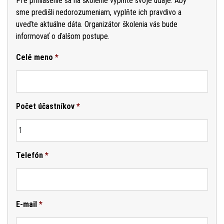
Pre prihlásenie sa na školenie vyplňte svoje údaje. Aby
sme predišli nedorozumeniam, vyplňte ich pravdivo a
uveďte aktuálne dáta. Organizátor školenia vás bude
informovať o ďalšom postupe.
Celé meno
*
Počet účastníkov
*
Telefón
*
E-mail
*