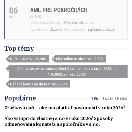
06
AML PRE POKROČILÝCH
9:00
AUG
Udalosť usporiadaná:
Verlag Dashöfer, s.r.o.
Typ Udalosti:
Školenie
Oblasť školenia:
Legislatíva, zákony
Top témy
Naštartujte svoj biznis
Minimálna mzda v roku 2023
Aké sú cestovné náhrady (diéty) živnostníkov a iných SZČO od
1.9.2022 a v roku 2023?
Daňový bonus na dieťa v roku 2023
Populárne
3 Dni
Týždeň
Mesiac
Zrážková daň – aké má platiteľ povinnosti v roku 2026?
Ako vstúpiť do vlastnej s.r.o v roku 2026? Spôsoby
odmeňovania konateľa a spoločníka v s.r.o.