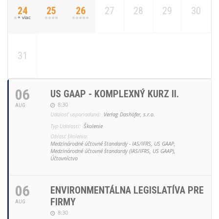
24
25
26
27
28
29
30
+ viac
31
06
US GAAP - KOMPLEXNÝ KURZ II.
8:30
AUG
Udalosť usporiadaná:
Verlag Dashöfer, s.r.o.
Typ Udalosti:
Školenie
Oblasť školenia:
Medzinárodné účtovné štandardy - IAS/IFRS, US GAAP,
Medzinárodné účtovné štandardy (IAS/IFRS, US GAAP),
Účtovníctvo
06
ENVIRONMENTÁLNA LEGISLATÍVA PRE
FIRMY
AUG
8:30