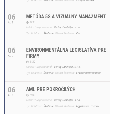
06
METÓDA 5S A VIZUÁLNY MANAŽMENT
8:30
AUG
Udalosť usporiadaná:
Verlag Dashöfer, s.r.o.
Typ Udalosti:
Školenie
Oblasť školenia:
Clo
06
ENVIRONMENTÁLNA LEGISLATÍVA PRE
FIRMY
AUG
8:30
Udalosť usporiadaná:
Verlag Dashöfer, s.r.o.
Typ Udalosti:
Školenie
Oblasť školenia:
Environmentalistika
06
AML PRE POKROČILÝCH
9:00
AUG
Udalosť usporiadaná:
Verlag Dashöfer, s.r.o.
Typ Udalosti:
Školenie
Oblasť školenia:
Legislatíva, zákony