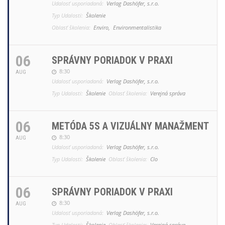
Udalosť usporiadaná:
Verlag Dashöfer, s.r.o.
Typ Udalosti:
Školenie
Oblasť školenia:
Enviro,
Environmentalistika
06
SPRÁVNY PORIADOK V PRAXI
8:30
AUG
Udalosť usporiadaná:
Verlag Dashöfer, s.r.o.
Typ Udalosti:
Školenie
Oblasť školenia:
Verejná správa
06
METÓDA 5S A VIZUÁLNY MANAŽMENT
8:30
AUG
Udalosť usporiadaná:
Verlag Dashöfer, s.r.o.
Typ Udalosti:
Školenie
Oblasť školenia:
Clo
06
SPRÁVNY PORIADOK V PRAXI
8:30
AUG
Udalosť usporiadaná:
Verlag Dashöfer, s.r.o.
Typ Udalosti:
Školenie
Oblasť školenia:
Verejná správa