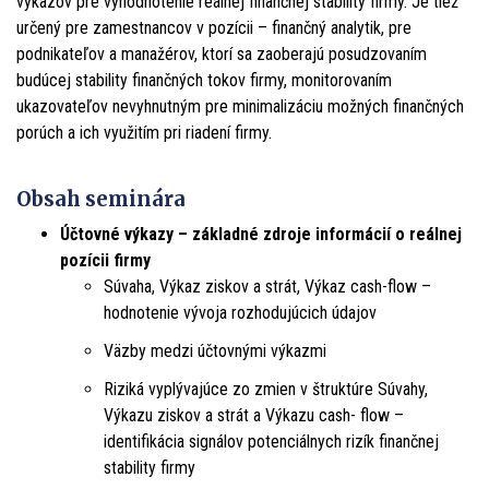
výkazov pre vyhodnotenie reálnej finančnej stability firmy. Je tiež
určený pre zamestnancov v pozícii – finančný analytik, pre
podnikateľov a manažérov, ktorí sa zaoberajú posudzovaním
budúcej stability finančných tokov firmy, monitorovaním
ukazovateľov nevyhnutným pre minimalizáciu možných finančných
porúch a ich využitím pri riadení firmy.
Obsah seminára
Účtovné výkazy – základné zdroje informácií o reálnej
pozícii firmy
Súvaha, Výkaz ziskov a strát, Výkaz cash-flow –
hodnotenie vývoja rozhodujúcich údajov
Väzby medzi účtovnými výkazmi
Riziká vyplývajúce zo zmien v štruktúre Súvahy,
Výkazu ziskov a strát a Výkazu cash- flow –
identifikácia signálov potenciálnych rizík finančnej
stability firmy