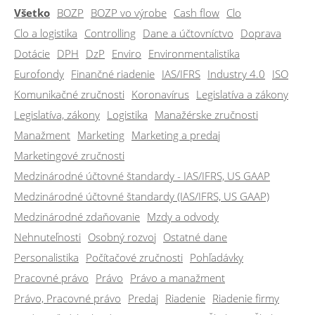
Všetko
BOZP
BOZP vo výrobe
Cash flow
Clo
Clo a logistika
Controlling
Dane a účtovníctvo
Doprava
Dotácie
DPH
DzP
Enviro
Environmentalistika
Eurofondy
Finančné riadenie
IAS/IFRS
Industry 4.0
ISO
Komunikačné zručnosti
Koronavírus
Legislatíva a zákony
Legislatíva, zákony
Logistika
Manažérske zručnosti
Manažment
Marketing
Marketing a predaj
Marketingové zručnosti
Medzinárodné účtovné štandardy - IAS/IFRS, US GAAP
Medzinárodné účtovné štandardy (IAS/IFRS, US GAAP)
Medzinárodné zdaňovanie
Mzdy a odvody
Nehnuteľnosti
Osobný rozvoj
Ostatné dane
Personalistika
Počítačové zručnosti
Pohľadávky
Pracovné právo
Právo
Právo a manažment
Právo, Pracovné právo
Predaj
Riadenie
Riadenie firmy