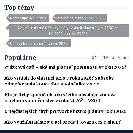
Top témy
Naštartujte svoj biznis
Minimálna mzda v roku 2023
Aké sú cestovné náhrady (diéty) živnostníkov a iných SZČO od
1.9.2022 a v roku 2023?
Daňový bonus na dieťa v roku 2023
Populárne
3 Dni
Týždeň
Mesiac
Zrážková daň – aké má platiteľ povinnosti v roku 2026?
Ako vstúpiť do vlastnej s.r.o v roku 2026? Spôsoby
odmeňovania konateľa a spoločníka v s.r.o.
Kto je tichý spoločník a čo všetko obsahuje zmluva
o tichom spoločenstve v roku 2026? – VZOR
6 najčastejších chýb pri tvorbe biznis plánu v roku 2026
Ako využiť AI nástroje pri predaji tovaru cez e-shop?