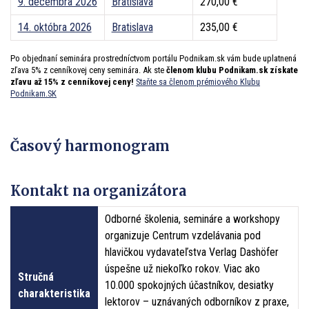
9. decembra 2026
Bratislava
270,00 €
14. októbra 2026
Bratislava
235,00 €
Po objednaní seminára prostredníctvom portálu Podnikam.sk vám bude uplatnená
zľava 5% z cenníkovej ceny seminára. Ak ste
členom klubu Podnikam.sk získate
zľavu až 15% z cenníkovej ceny!
Staňte sa členom prémiového Klubu
Podnikam.SK
Časový harmonogram
Kontakt na organizátora
Odborné školenia, semináre a workshopy
organizuje Centrum vzdelávania pod
hlavičkou vydavateľstva Verlag Dashöfer
úspešne už niekoľko rokov. Viac ako
Stručná
10.000 spokojných účastníkov, desiatky
charakteristika
lektorov – uznávaných odborníkov z praxe,