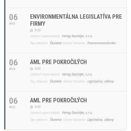
06
ENVIRONMENTÁLNA LEGISLATÍVA PRE
FIRMY
AUG
8:30
Udalosť usporiadaná:
Verlag Dashöfer, s.r.o.
Typ Udalosti:
Školenie
Oblasť školenia:
Environmentalistika
06
AML PRE POKROČILÝCH
9:00
AUG
Udalosť usporiadaná:
Verlag Dashöfer, s.r.o.
Typ Udalosti:
Školenie
Oblasť školenia:
Legislatíva, zákony
06
AML PRE POKROČILÝCH
9:00
AUG
Udalosť usporiadaná:
Verlag Dashöfer, s.r.o.
Typ Udalosti:
Školenie
Oblasť školenia:
Legislatíva, zákony