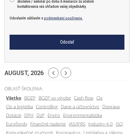
školenie / seminár po dobu 6 mesiacov za účelom
kontaktovania vás ohľadom vašej objednávky.
Odoslaním súhlasím s
podmienkami používania.
AUGUST, 2026
OBLASŤ ŠKOLENIA:
Všetko
BOZP
BOZP vo výrobe
Cash flow
Clo
Clo a logistika
Controlling
Dane a účtovníctvo
Doprava
Dotácie
DPH
DzP
Enviro
Environmentalistika
Eurofondy
Finančné riadenie
IAS/IFRS
Industry 4.0
ISO
Komunikačné zručnosti
Koronavírus
Legislatíva a zákony