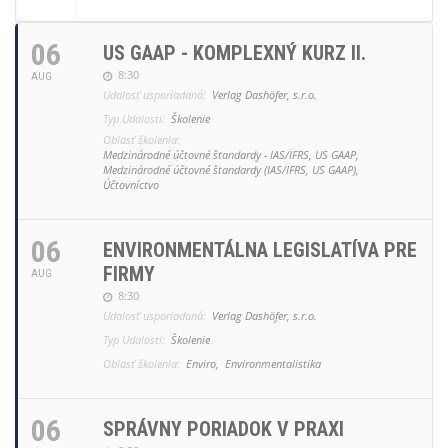
06
US GAAP - KOMPLEXNÝ KURZ II.
8:30
AUG
Udalosť usporiadaná:
Verlag Dashöfer, s.r.o.
Typ Udalosti:
Školenie
Oblasť školenia:
Medzinárodné účtovné štandardy - IAS/IFRS, US GAAP,
Medzinárodné účtovné štandardy (IAS/IFRS, US GAAP),
Účtovníctvo
06
ENVIRONMENTÁLNA LEGISLATÍVA PRE
FIRMY
AUG
8:30
Udalosť usporiadaná:
Verlag Dashöfer, s.r.o.
Typ Udalosti:
Školenie
Oblasť školenia:
Enviro,
Environmentalistika
06
SPRÁVNY PORIADOK V PRAXI