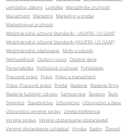
Legislatíva, zákony
Logistika
Manažérske zručnosti
Manažment
Marketing
Marketing a predaj
Marketingové zručnosti
Medzinárodné účtovné štandardy - IAS/IFRS, US GAAP
Medzinárodné účtovné štandardy (IAS/IFRS, US GAAP)
Medzinárodné zdaňovanie
Mzdy a odvody
Nehnuteľnosti
Osobný rozvoj
Ostatné dane
Personalistika
Počítačové zručnosti
Pohľadávky
Pracovné právo
Právo
Právo a manažment
Právo, Pracovné právo
Predaj
Riadenie
Riadenie firmy
Riadenie ľudských zdrojov
Samospráva
Školstvo
Školy
Smernice
Stavebníctvo
Účtovníctvo
Účtovníctvo a dane
Účtovníctvo verejnej správy
Umelá inteligencia
Verejná správa
Verejné obstarávanie-obstarávateľ
Verejné obstarávanie-uchádzač
Výroba
žiadny
Živnosť