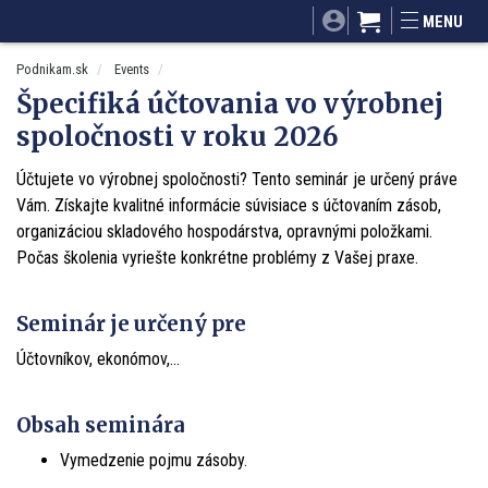
SITA.sk
Podnikam.sk
Mnamky-recepty.sk
MENU
Dobré rady a nápady
ByvanieHrou.sk
Podnikam.sk
Events
Špecifiká účtovania vo výrobnej
spoločnosti v roku 2026
Účtujete vo výrobnej spoločnosti? Tento seminár je určený práve
Vám. Získajte kvalitné informácie súvisiace s účtovaním zásob,
organizáciou skladového hospodárstva, opravnými položkami.
Počas školenia vyriešte konkrétne problémy z Vašej praxe.
Seminár je určený pre
Účtovníkov, ekonómov,…
Obsah seminára
Vymedzenie pojmu zásoby.