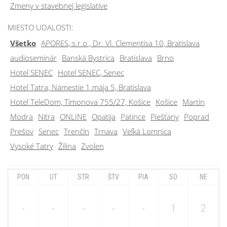
Zmeny v stavebnej legislatíve
MIESTO UDALOSTI:
Všetko
APORES, s.r.o., Dr. Vl. Clementisa 10, Bratislava
audioseminár
Banská Bystrica
Bratislava
Brno
Hotel SENEC
Hotel SENEC, Senec
Hotel Tatra, Námestie 1.mája 5, Bratislava
Hotel TeleDom, Timonova 755/27, Košice
Košice
Martin
Modra
Nitra
ONLINE
Opatija
Patince
Piešťany
Poprad
Prešov
Senec
Trenčín
Trnava
Veľká Lomnica
Vysoké Tatry
Žilina
Zvolen
PON
UT
STR
ŠTV
PIA
SO
NE
-
-
-
-
-
1
2