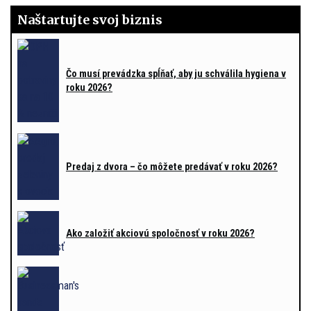
Naštartujte svoj biznis
Čo musí prevádzka spĺňať, aby ju schválila hygiena v
roku 2026?
Predaj z dvora – čo môžete predávať v roku 2026?
Ako založiť akciovú spoločnosť v roku 2026?