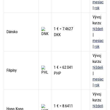
mesiac
|
rok
Vývoj
kurzu:
1 € = 7.4627
týždeň
Dánsko
DKK
|
mesiac
|
rok
Vývoj
kurzu:
1 € = 62.041
týždeň
Filipíny
PHP
|
mesiac
|
rok
Vývoj
kurzu:
1 € = 8.6411
týždeň
Hong Kong