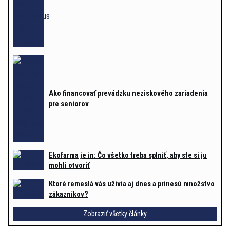
Ako financovať prevádzku neziskového zariadenia
pre seniorov
Ekofarma je in: Čo všetko treba splniť, aby ste si ju
mohli otvoriť
Ktoré remeslá vás uživia aj dnes a prinesú množstvo
zákazníkov?
Zobraziť všetky články