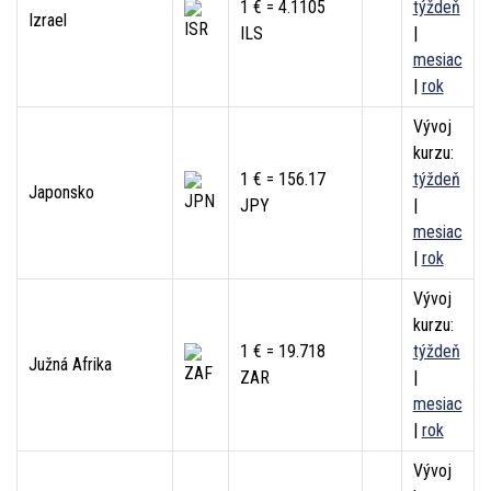
1 € = 4.1105
týždeň
Izrael
ILS
|
mesiac
|
rok
Vývoj
kurzu:
1 € = 156.17
týždeň
Japonsko
JPY
|
mesiac
|
rok
Vývoj
kurzu:
1 € = 19.718
týždeň
Južná Afrika
ZAR
|
mesiac
|
rok
Vývoj