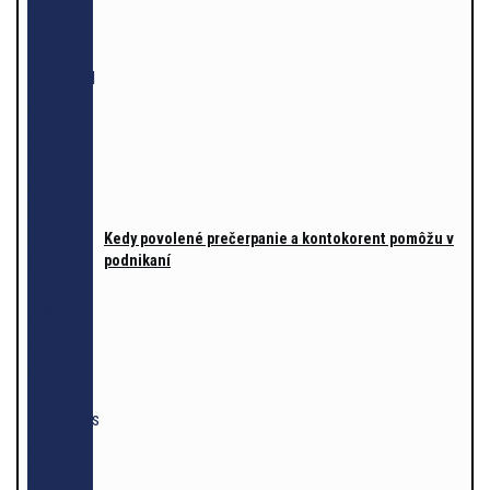
Kedy povolené prečerpanie a kontokorent pomôžu v
podnikaní