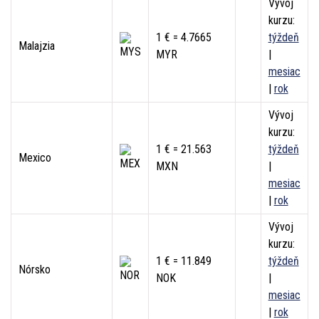
Vývoj
kurzu:
1 € = 4.7665
týždeň
Malajzia
MYR
|
mesiac
|
rok
Vývoj
kurzu:
1 € = 21.563
týždeň
Mexico
MXN
|
mesiac
|
rok
Vývoj
kurzu:
1 € = 11.849
týždeň
Nórsko
NOK
|
mesiac
|
rok