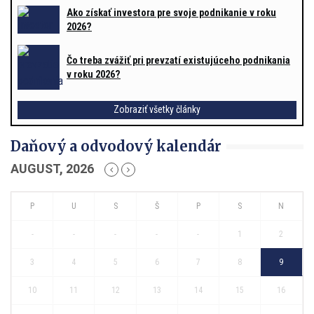
Ako získať investora pre svoje podnikanie v roku
2026?
Čo treba zvážiť pri prevzatí existujúceho podnikania
v roku 2026?
Zobraziť všetky články
Daňový a odvodový kalendár
AUGUST, 2026
-
-
-
-
-
1
2
3
4
5
6
7
8
9
10
11
12
13
14
15
16