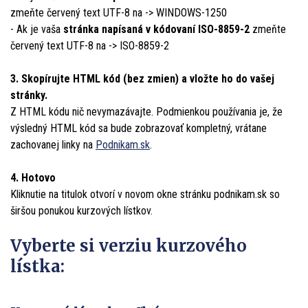
zmeňte červený text
UTF-8
na ->
WINDOWS-1250
- Ak je vaša
stránka napísaná v kódovaní ISO-8859-2
zmeňte
červený text
UTF-8
na ->
ISO-8859-2
3. Skopírujte HTML kód (bez zmien) a vložte ho do vašej
stránky.
Z HTML kódu nič nevymazávajte. Podmienkou používania je, že
výsledný HTML kód sa bude zobrazovať kompletný, vrátane
zachovanej linky na
Podnikam.sk
.
4. Hotovo
Kliknutie na titulok otvorí v novom okne stránku podnikam.sk so
širšou ponukou kurzových lístkov.
Vyberte si verziu kurzového
lístka: