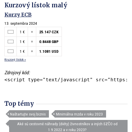
Kurzový lístok malý
Kurzy ECB
13. septembra 2024
1 €
=
25.147 CZK
1 €
=
0.8448 GBP
1 €
=
1.1081 USD
Kruzový lístok »
Zdrojový kód:
<script type="text/javascript" src="https:/
Top témy
Naštartujte svoj biznis
Minimálna mzda v roku 2023
Aké sú cestovné náhrady (diéty) živnostníkov a iných SZČO od
1.9.2022 a v roku 2023?