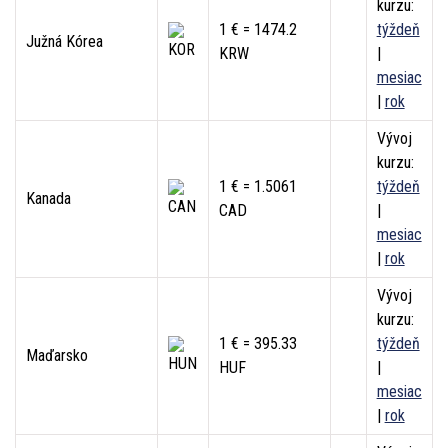
kurzu:
1 € = 1474.2
týždeň
Južná Kórea
KRW
|
mesiac
|
rok
Vývoj
kurzu:
1 € = 1.5061
týždeň
Kanada
CAD
|
mesiac
|
rok
Vývoj
kurzu:
1 € = 395.33
týždeň
Maďarsko
HUF
|
mesiac
|
rok