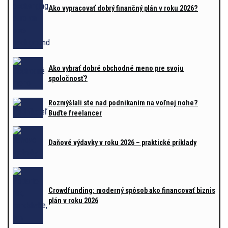
Ako vypracovať dobrý finančný plán v roku 2026?
Ako vybrať dobré obchodné meno pre svoju
spoločnosť?
Rozmýšlali ste nad podnikaním na voľnej nohe?
Buďte freelancer
Daňové výdavky v roku 2026 – praktické príklady
Crowdfunding: moderný spôsob ako financovať biznis
plán v roku 2026