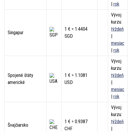
|
rok
Vývoj
kurzu:
1 € = 1.4404
týždeň
Singapur
SGD
|
mesiac
|
rok
Vývoj
kurzu:
Spojené štáty
1 € = 1.1081
týždeň
americké
USD
|
mesiac
|
rok
Vývoj
kurzu:
1 € = 0.9387
týždeň
Švajčiarsko
CHF
|