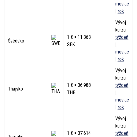
mesiac
|
rok
Vývoj
kurzu:
1 € = 11.363
týždeň
Švédsko
SEK
|
mesiac
|
rok
Vývoj
kurzu:
1 € = 36.988
týždeň
Thajsko
THB
|
mesiac
|
rok
Vývoj
kurzu:
1 € = 37.614
týždeň
Turecko