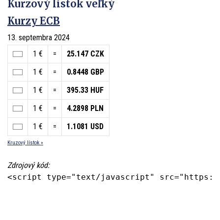
Kurzový lístok veľký
Kurzy ECB
13. septembra 2024
1 €
=
25.147 CZK
1 €
=
0.8448 GBP
1 €
=
395.33 HUF
1 €
=
4.2898 PLN
1 €
=
1.1081 USD
Kruzový lístok »
Zdrojový kód:
<script type="text/javascript" src="https:/