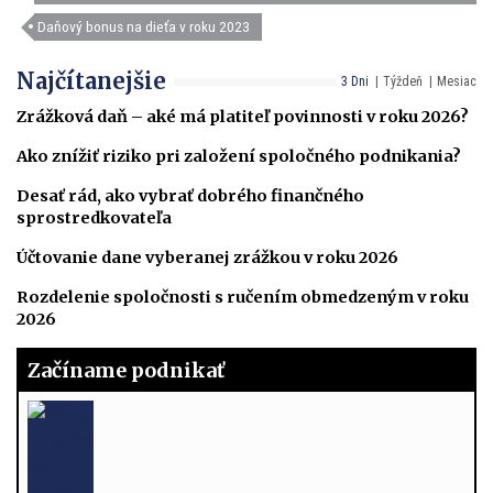
Daňový bonus na dieťa v roku 2023
Najčítanejšie
3 Dni
Týždeň
Mesiac
Zrážková daň – aké má platiteľ povinnosti v roku 2026?
Ako znížiť riziko pri založení spoločného podnikania?
Desať rád, ako vybrať dobrého finančného
sprostredkovateľa
Účtovanie dane vyberanej zrážkou v roku 2026
Rozdelenie spoločnosti s ručením obmedzeným v roku
2026
Začíname podnikať