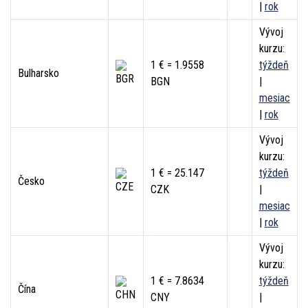
|
rok
Vývoj
kurzu:
1 € = 1.9558
týždeň
Bulharsko
BGN
|
mesiac
|
rok
Vývoj
kurzu:
1 € = 25.147
týždeň
Česko
CZK
|
mesiac
|
rok
Vývoj
kurzu:
1 € = 7.8634
týždeň
Čína
CNY
|