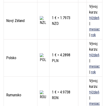
Vývoj
kurzu:
1 € = 1.7973
týždeň
Nový Zéland
NZD
|
mesiac
|
rok
Vývoj
kurzu:
1 € = 4.2898
týždeň
Polsko
PLN
|
mesiac
|
rok
Vývoj
kurzu:
1 € = 4.9738
týždeň
Rumunsko
RON
|
mesiac