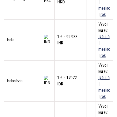
HKD
|
mesiac
|
rok
Vývoj
kurzu:
1 € = 92.988
týždeň
India
INR
|
mesiac
|
rok
Vývoj
kurzu:
1 € = 17072.
týždeň
Indonézia
IDR
|
mesiac
|
rok
Vývoj
kurzu: