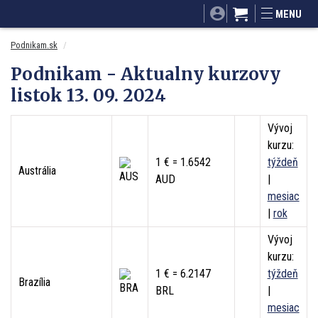
SITA.sk
Podnikam.sk
Mnamky-recepty.sk
MENU
Dobré rady a nápady
ByvanieHrou.sk
Podnikam.sk
Podnikam - Aktualny kurzovy
listok 13. 09. 2024
Vývoj
kurzu:
1 € = 1.6542
týždeň
Austrália
AUD
|
mesiac
|
rok
Vývoj
kurzu:
1 € = 6.2147
týždeň
Brazília
BRL
|
mesiac