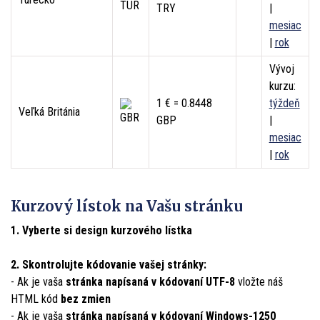
TRY
|
mesiac
|
rok
Vývoj
kurzu:
1 € = 0.8448
týždeň
Veľká Británia
GBP
|
mesiac
|
rok
Kurzový lístok na Vašu stránku
1. Vyberte si design kurzového lístka
2. Skontrolujte kódovanie vašej stránky:
- Ak je vaša
stránka napísaná v kódovaní UTF-8
vložte náš
HTML kód
bez zmien
- Ak je vaša
stránka napísaná v kódovaní Windows-1250