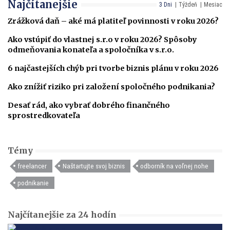
Najčítanejšie
3 Dni
Týždeň
Mesiac
Zrážková daň – aké má platiteľ povinnosti v roku 2026?
Ako vstúpiť do vlastnej s.r.o v roku 2026? Spôsoby
odmeňovania konateľa a spoločníka v s.r.o.
6 najčastejších chýb pri tvorbe biznis plánu v roku 2026
Ako znížiť riziko pri založení spoločného podnikania?
Desať rád, ako vybrať dobrého finančného
sprostredkovateľa
Témy
freelancer
Naštartujte svoj biznis
odborník na voľnej nohe
podnikanie
Najčítanejšie za 24 hodín