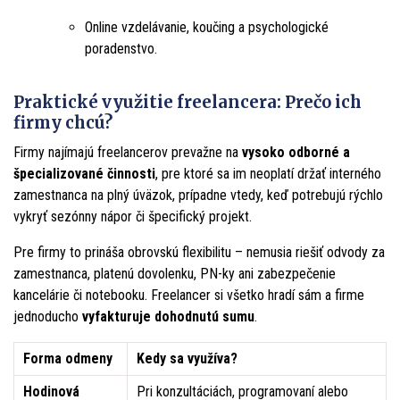
Online vzdelávanie, koučing a psychologické
poradenstvo.
Praktické využitie freelancera: Prečo ich
firmy chcú?
Firmy najímajú freelancerov prevažne na
vysoko odborné a
špecializované činnosti
, pre ktoré sa im neoplatí držať interného
zamestnanca na plný úväzok, prípadne vtedy, keď potrebujú rýchlo
vykryť sezónny nápor či špecifický projekt.
Pre firmy to prináša obrovskú flexibilitu – nemusia riešiť odvody za
zamestnanca, platenú dovolenku, PN-ky ani zabezpečenie
kancelárie či notebooku. Freelancer si všetko hradí sám a firme
jednoducho
vyfakturuje dohodnutú sumu
.
Forma odmeny
Kedy sa využíva?
Hodinová
Pri konzultáciách, programovaní alebo