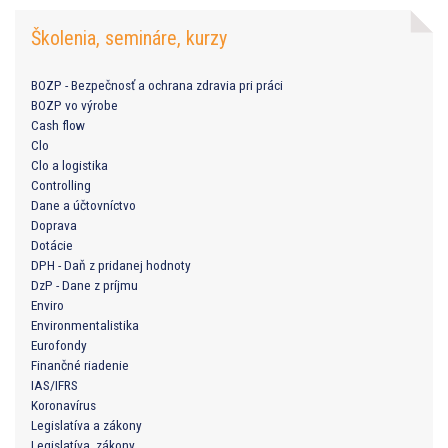
Školenia, semináre, kurzy
BOZP - Bezpečnosť a ochrana zdravia pri práci
BOZP vo výrobe
Cash flow
Clo
Clo a logistika
Controlling
Dane a účtovníctvo
Doprava
Dotácie
DPH - Daň z pridanej hodnoty
DzP - Dane z príjmu
Enviro
Environmentalistika
Eurofondy
Finančné riadenie
IAS/IFRS
Koronavírus
Legislatíva a zákony
Legislatíva, zákony