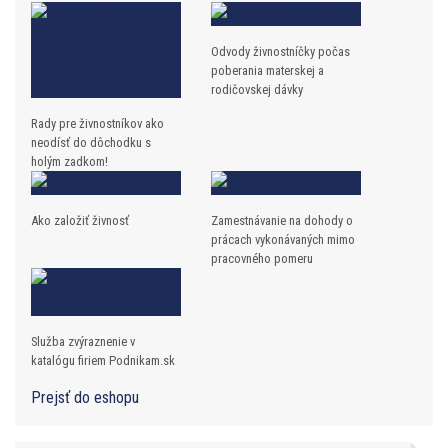
Odvody živnostníčky počas
poberania materskej a
rodičovskej dávky
Rady pre živnostníkov ako
neodísť do dôchodku s
holým zadkom!
Ako založiť živnosť
Zamestnávanie na dohody o
prácach vykonávaných mimo
pracovného pomeru
Služba zvýraznenie v
katalógu firiem Podnikam.sk
Prejsť do eshopu