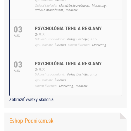
Oblasť školenia:
Manažérske zručnosti,
Marketing,
Právo a manažment,
Riadenie
03
PSYCHOLÓGIA TRHU A REKLAMY
8:30
AUG
Udalosť usporiadaná:
Verlag Dashöfer, s.r.o.
Typ Udalosti:
Školenie
Oblasť školenia:
Marketing
03
PSYCHOLÓGIA TRHU A REKLAMY
8:30
AUG
Udalosť usporiadaná:
Verlag Dashöfer, s.r.o.
Typ Udalosti:
Školenie
Oblasť školenia:
Marketing,
Riadenie
Zobraziť všetky školenia
Eshop Podnikam.sk