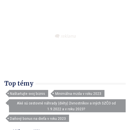
Top témy
Naštartujte svoj biznis
Minimálna mzda v roku 2023
Aké sú cestovné náhrady (diéty) živnostníkov a iných SZČO od
1.9.2022 a v roku 2023?
Daňový bonus na dieťa v roku 2023