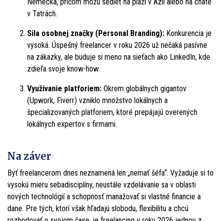
Nemecka, pričom môžu sedieť na pláži v Ázii alebo na chate
v Tatrách.
Sila osobnej značky (Personal Branding):
Konkurencia je
vysoká. Úspešný freelancer v roku 2026 už nečaká pasívne
na zákazky, ale buduje si meno na sieťach ako LinkedIn, kde
zdieľa svoje know-how.
Využívanie platforiem:
Okrem globálnych gigantov
(Upwork, Fiverr) vzniklo množstvo lokálnych a
špecializovaných platforiem, ktoré prepájajú overených
lokálnych expertov s firmami.
Na záver
Byť freelancerom dnes neznamená len „nemať šéfa“. Vyžaduje si to
vysokú mieru sebadisciplíny, neustále vzdelávanie sa v oblasti
nových technológií a schopnosť manažovať si vlastné financie a
dane. Pre tých, ktorí však hľadajú slobodu, flexibilitu a chcú
rozhodovať o svojom čase, je freelancing v roku 2026 jednou z