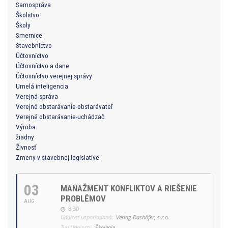
Samospráva
Školstvo
Školy
Smernice
Stavebníctvo
Účtovníctvo
Účtovníctvo a dane
Účtovníctvo verejnej správy
Umelá inteligencia
Verejná správa
Verejné obstarávanie-obstarávateľ
Verejné obstarávanie-uchádzač
Výroba
žiadny
Živnosť
Zmeny v stavebnej legislatíve
03
MANAŽMENT KONFLIKTOV A RIEŠENIE
PROBLÉMOV
AUG
8:30
Udalosť usporiadaná:
Verlag Dashöfer, s.r.o.
Typ Udalosti:
Školenie