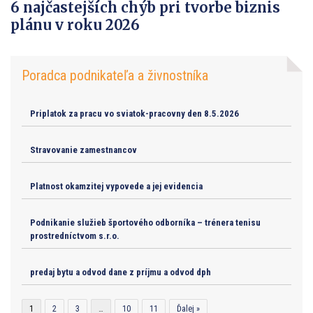
6 najčastejších chýb pri tvorbe biznis
plánu v roku 2026
Poradca podnikateľa a živnostníka
Priplatok za pracu vo sviatok-pracovny den 8.5.2026
Stravovanie zamestnancov
Platnost okamzitej vypovede a jej evidencia
Podnikanie služieb športového odborníka – trénera tenisu
prostredníctvom s.r.o.
predaj bytu a odvod dane z príjmu a odvod dph
1
2
3
…
10
11
Ďalej »