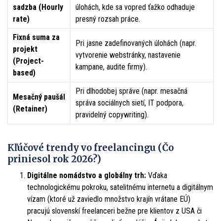
sadzba (Hourly
úlohách, kde sa vopred ťažko odhaduje
rate)
presný rozsah práce.
Fixná suma za
Pri jasne zadefinovaných úlohách (napr.
projekt
vytvorenie webstránky, nastavenie
(Project-
kampane, audite firmy).
based)
Pri dlhodobej správe (napr. mesačná
Mesačný paušál
správa sociálnych sietí, IT podpora,
(Retainer)
pravidelný copywriting).
Kľúčové trendy vo freelancingu (Čo
priniesol rok 2026?)
Digitálne nomádstvo a globálny trh:
Vďaka
technologickému pokroku, satelitnému internetu a digitálnym
vízam (ktoré už zaviedlo množstvo krajín vrátane EÚ)
pracujú slovenskí freelanceri bežne pre klientov z USA či