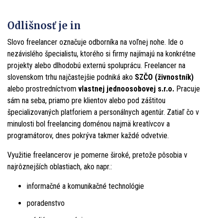
Odlišnosť je in
Slovo freelancer označuje odborníka na voľnej nohe. Ide o
nezávislého špecialistu, ktorého si firmy najímajú na konkrétne
projekty alebo dlhodobú externú spoluprácu. Freelancer na
slovenskom trhu najčastejšie podniká ako
SZČO (živnostník)
alebo prostredníctvom
vlastnej jednoosobovej s.r.o.
Pracuje
sám na seba, priamo pre klientov alebo pod záštitou
špecializovaných platforiem a personálnych agentúr. Zatiaľ čo v
minulosti bol freelancing doménou najmä kreatívcov a
programátorov, dnes pokrýva takmer každé odvetvie.
Využitie freelancerov je pomerne široké, pretože pôsobia v
najrôznejších oblastiach, ako napr.:
informačné a komunikačné technológie
poradenstvo