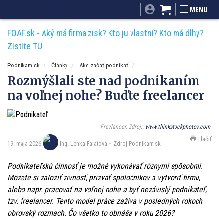
SITA.sk
Podnikam.sk
Mnamky-recepty.sk
MENU
Dobré rady a nápady
ByvanieHrou.sk
FOAF.sk - Aký má firma zisk? Kto ju vlastní? Kto má dlhy?
Zistite TU
Podnikam.sk
Články
Ako začať podnikať
Rozmýšlali ste nad podnikaním
na voľnej nohe? Buďte freelancer
Freelancer. Zdroj::
www.thinkstockphotos.com
Tlačiť
19. mája 2026
Zdroj Podnikam.sk
Ing. Lenka Falatová
Podnikateľskú činnosť je možné vykonávať rôznymi spôsobmi.
Môžete si založiť živnosť, prizvať spoločníkov a vytvoriť firmu,
alebo napr. pracovať na voľnej nohe a byť nezávislý podnikateľ,
tzv. freelancer. Tento model práce zažíva v posledných rokoch
obrovský rozmach. Čo všetko to obnáša v roku 2026?