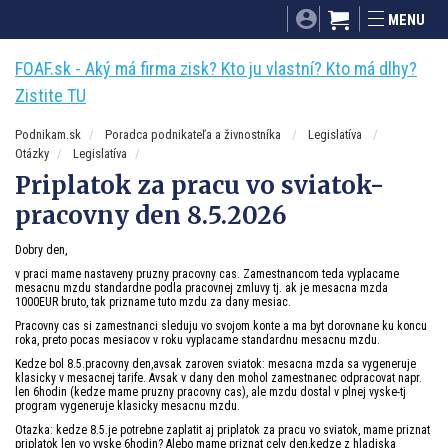
SITA.sk
Podnikam.sk
Mnamky-recepty.sk
MENU
Dobré rady a nápady
ByvanieHrou.sk
FOAF.sk - Aký má firma zisk? Kto ju vlastní? Kto má dlhy?
Zistite TU
Podnikam.sk
Poradca podnikateľa a živnostníka
Legislatíva
Otázky
Legislatíva
Priplatok za pracu vo sviatok-
pracovny den 8.5.2026
Dobry den,
v praci mame nastaveny pruzny pracovny cas. Zamestnancom teda vyplacame
mesacnu mzdu standardne podla pracovnej zmluvy tj. ak je mesacna mzda
1000EUR bruto, tak prizname tuto mzdu za dany mesiac.
Pracovny cas si zamestnanci sleduju vo svojom konte a ma byt dorovnane ku koncu
roka, preto pocas mesiacov v roku vyplacame standardnu mesacnu mzdu.
Kedze bol 8.5.pracovny den,avsak zaroven sviatok: mesacna mzda sa vygeneruje
klasicky v mesacnej tarife. Avsak v dany den mohol zamestnanec odpracovat napr.
len 6hodin (kedze mame pruzny pracovny cas), ale mzdu dostal v plnej vyske-tj
program vygeneruje klasicky mesacnu mzdu.
Otazka: kedze 8.5.je potrebne zaplatit aj priplatok za pracu vo sviatok, mame priznat
priplatok len vo vyske 6hodin? Alebo mame priznat cely den,kedze z hladiska