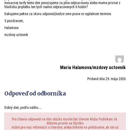
mesacnej tarify tento den povazujeme za plne odpracovany alebo mame priznat z
hladiska priplatku len tych realne odpracovanych 6 hodin?
Dakujeme pekne za skoru odpoved,kedze sme prave vo vyplatnom termine.
S pozdravom,
Halamova
mzdovy uctovnik
Maria Halamova/mzdovy uctovnik
Pridané dňa 29. mája 2026
Odpoveď od odborníka
Dobrý deň, podľa nášho……
Pre čítanie odpovedi na túto otázku musíte byť členom Klubu Podnikam.sk.
Kliknite prosím na tlačítko
nižšie pre viac informácií o členstve, alebo kliknite na prihlásenie, ak ste už