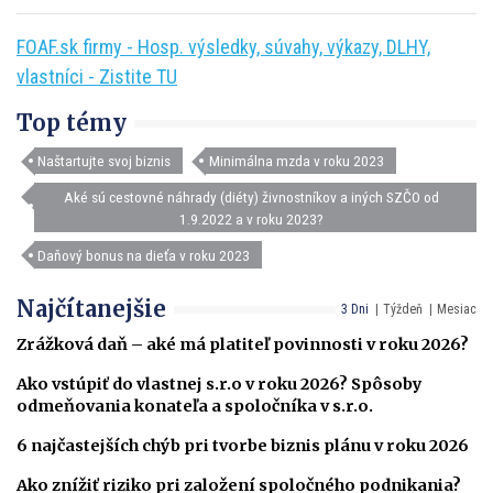
FOAF.sk firmy - Hosp. výsledky, súvahy, výkazy, DLHY,
vlastníci - Zistite TU
Top témy
Naštartujte svoj biznis
Minimálna mzda v roku 2023
Aké sú cestovné náhrady (diéty) živnostníkov a iných SZČO od
1.9.2022 a v roku 2023?
Daňový bonus na dieťa v roku 2023
Najčítanejšie
3 Dni
Týždeň
Mesiac
Zrážková daň – aké má platiteľ povinnosti v roku 2026?
Ako vstúpiť do vlastnej s.r.o v roku 2026? Spôsoby
odmeňovania konateľa a spoločníka v s.r.o.
6 najčastejších chýb pri tvorbe biznis plánu v roku 2026
Ako znížiť riziko pri založení spoločného podnikania?