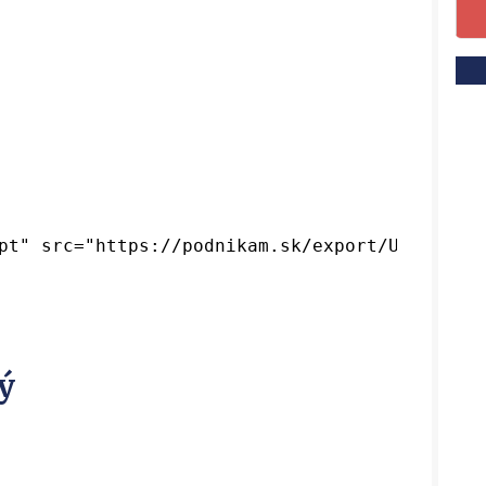
pt" src="https://podnikam.sk/export/
UTF-8
/kur
ý