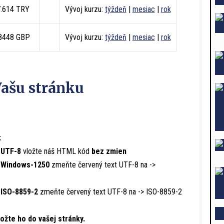
7.614 TRY
Vývoj kurzu:
týždeň
|
mesiac
|
rok
.8448 GBP
Vývoj kurzu:
týždeň
|
mesiac
|
rok
Vašu stránku
:
 UTF-8
vložte náš HTML kód
bez zmien
í Windows-1250
zmeňte červený text
UTF-8
na ->
 ISO-8859-2
zmeňte červený text
UTF-8
na ->
ISO-8859-2
ožte ho do vašej stránky.