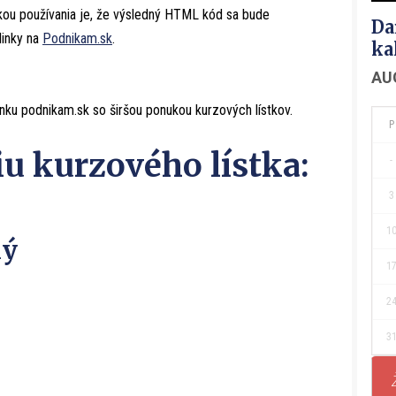
u používania je, že výsledný HTML kód sa bude
Da
linky na
Podnikam.sk
.
ka
AU
ránku podnikam.sk so širšou ponukou kurzových lístkov.
iu kurzového lístka:
-
3
1
ký
1
2
3