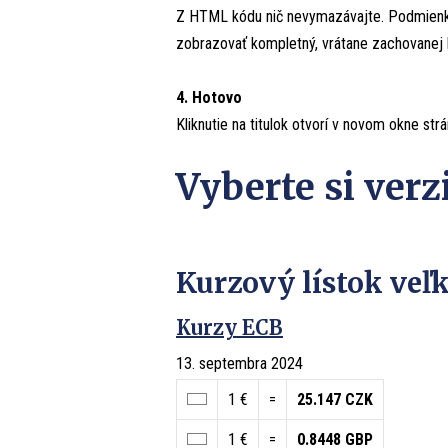
Z HTML kódu nič nevymazávajte. Podmienko
zobrazovať kompletný, vrátane zachovanej 
4. Hotovo
Kliknutie na titulok otvorí v novom okne st
Vyberte si verz
Kurzový lístok veľ
Kurzy ECB
13. septembra 2024
1 €
=
25.147 CZK
1 €
=
0.8448 GBP