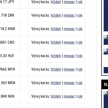
56.17 JPY
Vývoj kurzu:
týždeň
|
mesiac
|
rok
9.718 ZAR
Vývoj kurzu:
týždeň
|
mesiac
|
rok
474.2 KRW
Vývoj kurzu:
týždeň
|
mesiac
|
rok
.5061 CAD
Vývoj kurzu:
týždeň
|
mesiac
|
rok
95.33 HUF
Vývoj kurzu:
týždeň
|
mesiac
|
rok
.7665 MYR
Vývoj kurzu:
týždeň
|
mesiac
|
rok
1.563 MXN
Vývoj kurzu:
týždeň
|
mesiac
|
rok
N
1.849 NOK
Vývoj kurzu:
týždeň
|
mesiac
|
rok