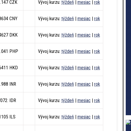
5.147 CZK
Vývoj kurzu:
týždeň
|
mesiac
|
rok
.8634 CNY
Vývoj kurzu:
týždeň
|
mesiac
|
rok
.4627 DKK
Vývoj kurzu:
týždeň
|
mesiac
|
rok
2.041 PHP
Vývoj kurzu:
týždeň
|
mesiac
|
rok
.6411 HKD
Vývoj kurzu:
týždeň
|
mesiac
|
rok
2.988 INR
Vývoj kurzu:
týždeň
|
mesiac
|
rok
7072. IDR
Vývoj kurzu:
týždeň
|
mesiac
|
rok
.1105 ILS
Vývoj kurzu:
týždeň
|
mesiac
|
rok