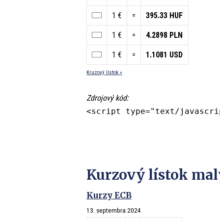
1 €
=
395.33 HUF
1 €
=
4.2898 PLN
1 €
=
1.1081 USD
Kruzový lístok »
Zdrojový kód:
<script type="text/javascri
Kurzový lístok mal
Kurzy ECB
13. septembra 2024