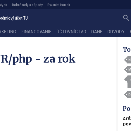
ty.sk
Dobré rady a nápady
ByvanieHrou.sk
 prémiový účet TU
RKETING
FINANCOVANIE
ÚČTOVNÍCTVO
DANE
ODVODY
To
R/php - za rok
N
M
D
Po
Zrá
pov