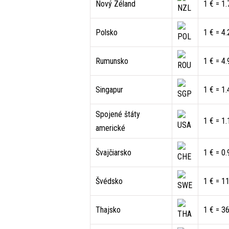
Nový Zéland
1 € = 1
Polsko
1 € = 4
Rumunsko
1 € = 4
Singapur
1 € = 1
Spojené štáty
1 € = 1
americké
Švajčiarsko
1 € = 0
Švédsko
1 € = 1
Thajsko
1 € = 3