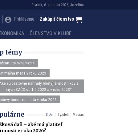
štvrtok, 6. augusta 2026, Jozefína
Prihlásenie
Zakúpiť členstvo
EKONOMIKA
ČLENSTVO V KLUBE
p témy
aštartujte svoj biznis
inimálna mzda v roku 2023
Aké sú cestovné náhrady (diéty) živnostníkov a
iných SZČO od 1.9.2022 a v roku 2023?
aňový bonus na dieťa v roku 2023
pulárne
3 Dni
Týždeň
Mesiac
žková daň – aké má platiteľ
innosti v roku 2026?