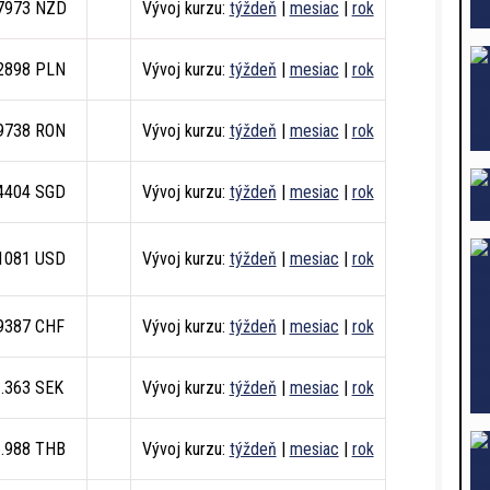
.7973 NZD
Vývoj kurzu:
týždeň
|
mesiac
|
rok
.2898 PLN
Vývoj kurzu:
týždeň
|
mesiac
|
rok
.9738 RON
Vývoj kurzu:
týždeň
|
mesiac
|
rok
.4404 SGD
Vývoj kurzu:
týždeň
|
mesiac
|
rok
.1081 USD
Vývoj kurzu:
týždeň
|
mesiac
|
rok
.9387 CHF
Vývoj kurzu:
týždeň
|
mesiac
|
rok
1.363 SEK
Vývoj kurzu:
týždeň
|
mesiac
|
rok
6.988 THB
Vývoj kurzu:
týždeň
|
mesiac
|
rok