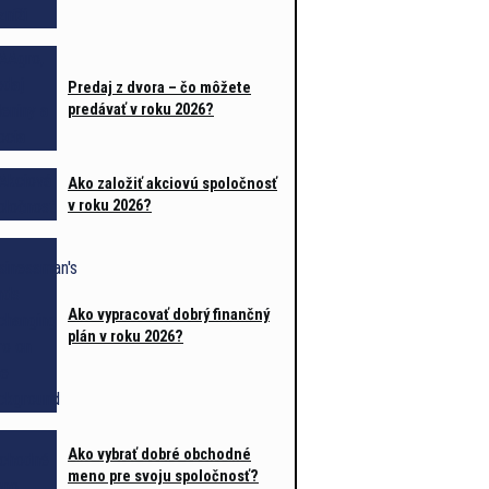
Predaj z dvora – čo môžete
predávať v roku 2026?
Ako založiť akciovú spoločnosť
v roku 2026?
Ako vypracovať dobrý finančný
plán v roku 2026?
Ako vybrať dobré obchodné
meno pre svoju spoločnosť?