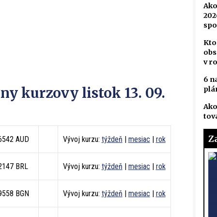
Ako
202
spo
Kto
obs
v r
6 n
y kurzovy listok 13. 09.
plá
Ako
tov
Z
.6542 AUD
Vývoj kurzu:
týždeň
|
mesiac
|
rok
.2147 BRL
Vývoj kurzu:
týždeň
|
mesiac
|
rok
.9558 BGN
Vývoj kurzu:
týždeň
|
mesiac
|
rok