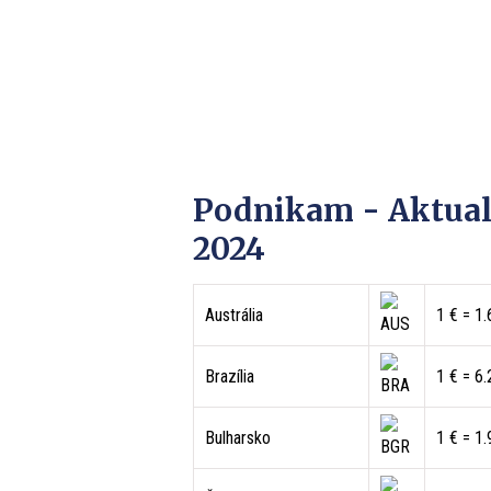
Podnikam - Aktualn
2024
Austrália
1 € = 1
Brazília
1 € = 6
Bulharsko
1 € = 1