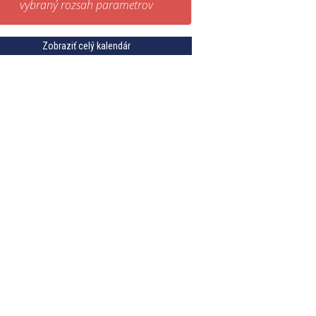
vybraný rozsah parametrov
Zobraziť celý kalendár
zovy-listok-velky-zelene.js"></script>