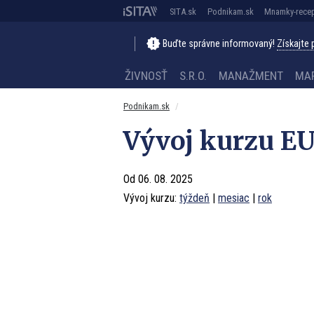
SITA.sk
Podnikam.sk
Mnamky-recep
Buďte správne informovaný!
Získajte
ŽIVNOSŤ
S.R.O.
MANAŽMENT
MA
Podnikam.sk
Vývoj kurzu EU
Od 06. 08. 2025
Vývoj kurzu:
týždeň
|
mesiac
|
rok