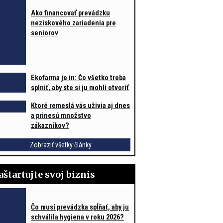
Ako financovať prevádzku
neziskového zariadenia pre
seniorov
Ekofarma je in: Čo všetko treba
splniť, aby ste si ju mohli otvoriť
Ktoré remeslá vás uživia aj dnes
a prinesú množstvo
zákazníkov?
Zobraziť všetky články
aštartujte svoj biznis
Čo musí prevádzka spĺňať, aby ju
schválila hygiena v roku 2026?