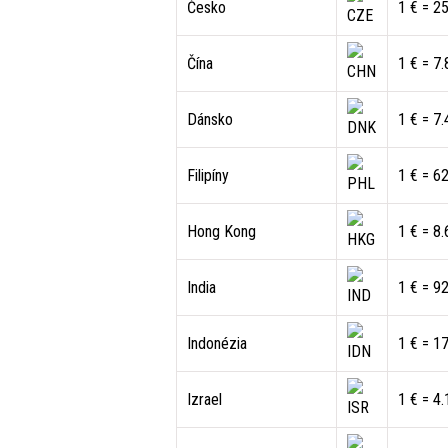
Česko
1 € = 2
Čína
1 € = 7
Dánsko
1 € = 7
Filipíny
1 € = 6
Hong Kong
1 € = 8
India
1 € = 9
Indonézia
1 € = 1
Izrael
1 € = 4