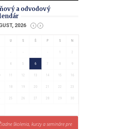
ňový a odvodový
lendár
GUST, 2026
-
-
-
-
1
2
4
5
6
7
8
9
0
11
12
13
14
15
16
7
18
19
20
21
22
23
4
25
26
27
28
29
30
1
Žiadne školenia, kurzy a semináre pre