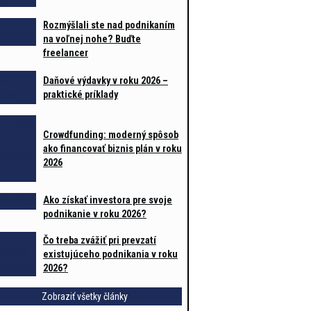
Rozmýšlali ste nad podnikaním
na voľnej nohe? Buďte
freelancer
Daňové výdavky v roku 2026 –
praktické príklady
Crowdfunding: moderný spôsob
ako financovať biznis plán v roku
2026
Ako získať investora pre svoje
podnikanie v roku 2026?
Čo treba zvážiť pri prevzatí
existujúceho podnikania v roku
2026?
Zobraziť všetky články