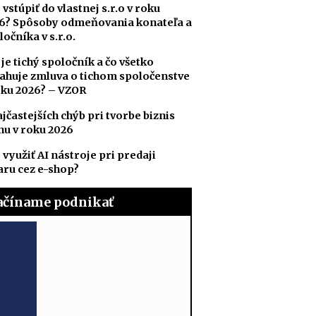
 vstúpiť do vlastnej s.r.o v roku
6? Spôsoby odmeňovania konateľa a
ločníka v s.r.o.
 je tichý spoločník a čo všetko
ahuje zmluva o tichom spoločenstve
oku 2026? – VZOR
ajčastejších chýb pri tvorbe biznis
nu v roku 2026
 využiť AI nástroje pri predaji
aru cez e-shop?
ačíname podnikať