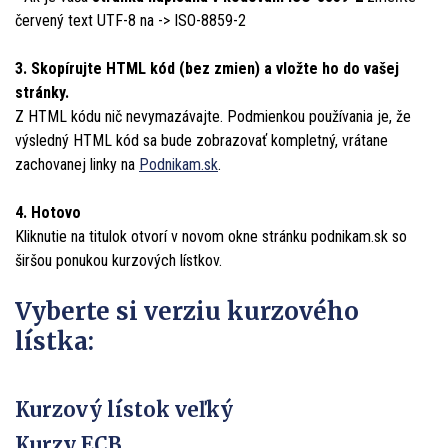
červený text
UTF-8
na ->
ISO-8859-2
3. Skopírujte HTML kód (bez zmien) a vložte ho do vašej
stránky.
Z HTML kódu nič nevymazávajte. Podmienkou používania je, že
výsledný HTML kód sa bude zobrazovať kompletný, vrátane
zachovanej linky na
Podnikam.sk
.
4. Hotovo
Kliknutie na titulok otvorí v novom okne stránku podnikam.sk so
širšou ponukou kurzových lístkov.
Vyberte si verziu kurzového
lístka:
Kurzový lístok veľký
Kurzy ECB