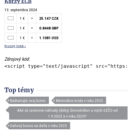
Kurzy ECB
13. septembra 2024
1 €
=
25.147 CZK
1 €
=
0.8448 GBP
1 €
=
1.1081 USD
Kruzový lístok »
Zdrojový kód:
<script type="text/javascript" src="https:/
Top témy
Naštartujte svoj biznis
Minimálna mzda v roku 2023
Aké sú cestovné náhrady (diéty) živnostníkov a iných SZČO od
1.9.2022 a v roku 2023?
Daňový bonus na dieťa v roku 2023