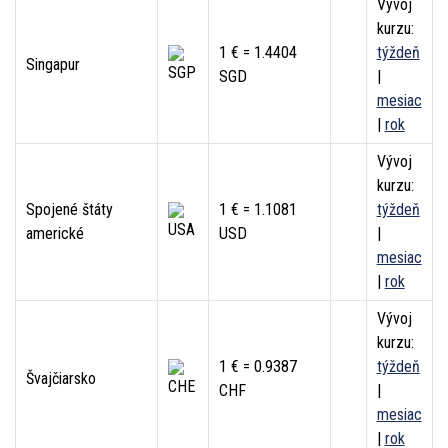
Vývoj
kurzu:
1 € = 1.4404
týždeň
Singapur
SGD
|
mesiac
|
rok
Vývoj
kurzu:
Spojené štáty
1 € = 1.1081
týždeň
americké
USD
|
mesiac
|
rok
Vývoj
kurzu:
1 € = 0.9387
týždeň
Švajčiarsko
CHF
|
mesiac
|
rok