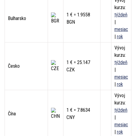
Vývoj
kurzu:
1 € = 1.9558
týždeň
Bulharsko
BGN
|
mesiac
|
rok
Vývoj
kurzu:
1 € = 25.147
týždeň
Česko
CZK
|
mesiac
|
rok
Vývoj
kurzu:
1 € = 7.8634
týždeň
Čína
CNY
|
mesiac
|
rok