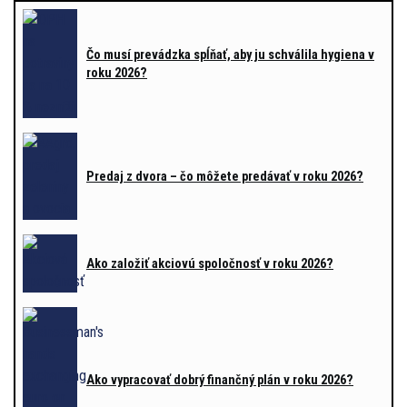
Čo musí prevádzka spĺňať, aby ju schválila hygiena v
roku 2026?
Predaj z dvora – čo môžete predávať v roku 2026?
Ako založiť akciovú spoločnosť v roku 2026?
Ako vypracovať dobrý finančný plán v roku 2026?