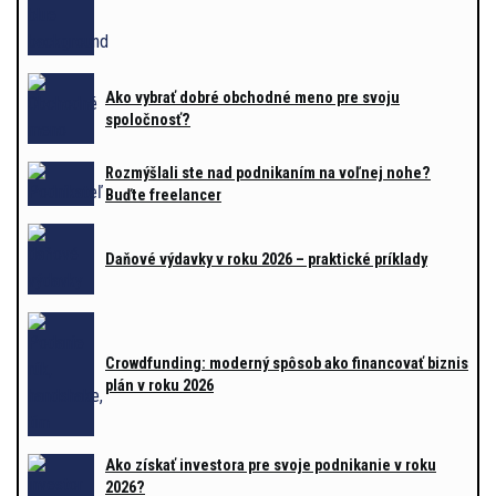
Ako vybrať dobré obchodné meno pre svoju
spoločnosť?
Rozmýšlali ste nad podnikaním na voľnej nohe?
Buďte freelancer
Daňové výdavky v roku 2026 – praktické príklady
Crowdfunding: moderný spôsob ako financovať biznis
plán v roku 2026
Ako získať investora pre svoje podnikanie v roku
2026?