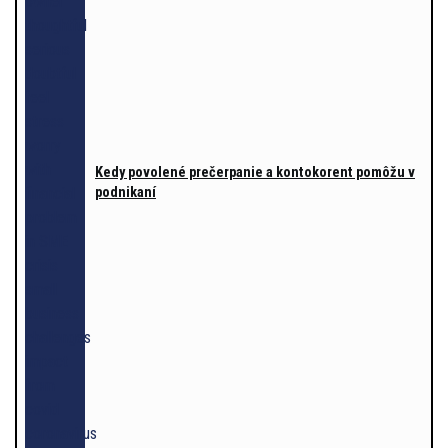
Kedy povolené prečerpanie a kontokorent pomôžu v
podnikaní