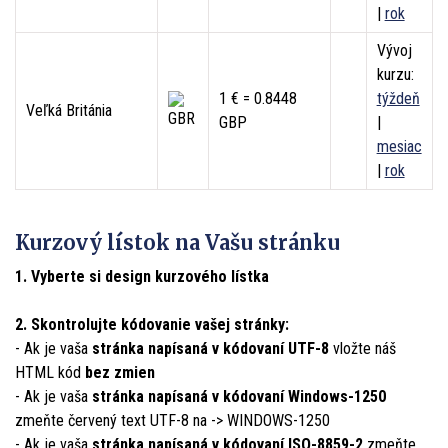
|
rok
Vývoj
kurzu:
1 € = 0.8448
týždeň
Veľká Británia
GBP
|
mesiac
|
rok
Kurzový lístok na Vašu stránku
1. Vyberte si design kurzového lístka
2. Skontrolujte kódovanie vašej stránky:
- Ak je vaša
stránka napísaná v kódovaní UTF-8
vložte náš
HTML kód
bez zmien
- Ak je vaša
stránka napísaná v kódovaní Windows-1250
zmeňte červený text
UTF-8
na ->
WINDOWS-1250
- Ak je vaša
stránka napísaná v kódovaní ISO-8859-2
zmeňte