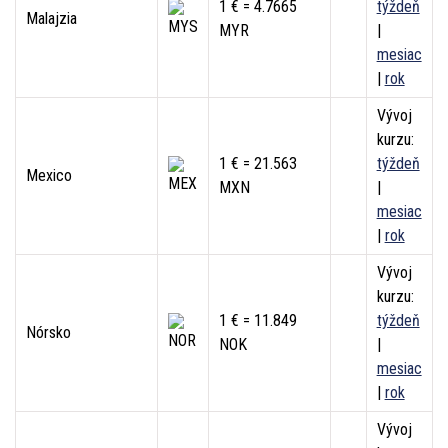
1 € = 4.7665
týždeň
Malajzia
MYR
|
mesiac
|
rok
Vývoj
kurzu:
1 € = 21.563
týždeň
Mexico
MXN
|
mesiac
|
rok
Vývoj
kurzu:
1 € = 11.849
týždeň
Nórsko
NOK
|
mesiac
|
rok
Vývoj