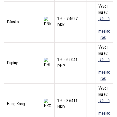
Vývoj
kurzu:
1 € = 7.4627
týždeň
Dánsko
DKK
|
mesiac
|
rok
Vývoj
kurzu:
1 € = 62.041
týždeň
Filipíny
PHP
|
mesiac
|
rok
Vývoj
kurzu:
1 € = 8.6411
týždeň
Hong Kong
HKD
|
mesiac