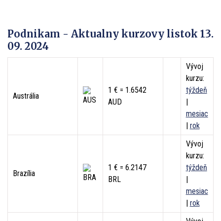
Podnikam - Aktualny kurzovy listok 13.
09. 2024
Vývoj
kurzu:
1 € = 1.6542
týždeň
Austrália
AUD
|
mesiac
|
rok
Vývoj
kurzu:
1 € = 6.2147
týždeň
Brazília
BRL
|
mesiac
|
rok