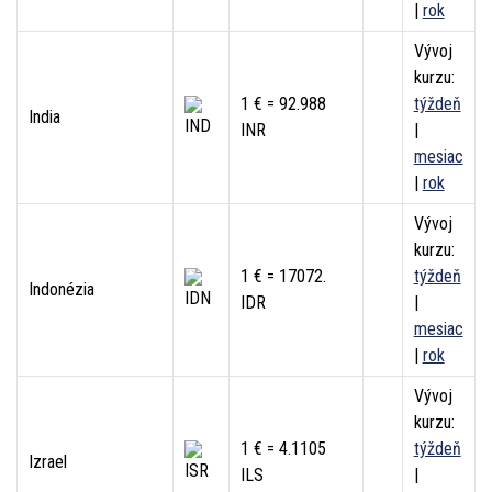
|
rok
Vývoj
kurzu:
1 € = 92.988
týždeň
India
INR
|
mesiac
|
rok
Vývoj
kurzu:
1 € = 17072.
týždeň
Indonézia
IDR
|
mesiac
|
rok
Vývoj
kurzu:
1 € = 4.1105
týždeň
Izrael
ILS
|