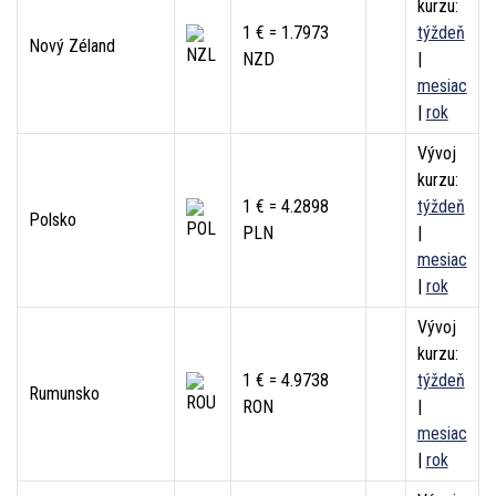
kurzu:
1 € = 1.7973
týždeň
Nový Zéland
NZD
|
mesiac
|
rok
Vývoj
kurzu:
1 € = 4.2898
týždeň
Polsko
PLN
|
mesiac
|
rok
Vývoj
kurzu:
1 € = 4.9738
týždeň
Rumunsko
RON
|
mesiac
|
rok