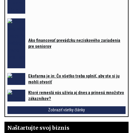
Ako financovať prevádzku neziskového zariadenia
pre seniorov
Ekofarma je in: Čo všetko treba splniť, aby ste si ju
mohli otvoriť
Ktoré remeslá vás uživia aj dnes a prinesú množstvo
zákazníkov?
Zobraziť všetky články
Naštartujte svoj biznis