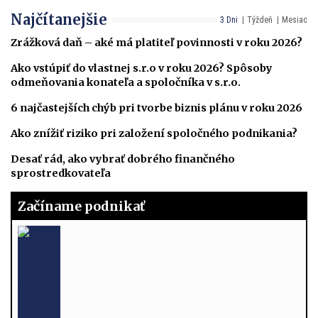
Najčítanejšie
3 Dni
Týždeň
Mesiac
Zrážková daň – aké má platiteľ povinnosti v roku 2026?
Ako vstúpiť do vlastnej s.r.o v roku 2026? Spôsoby
odmeňovania konateľa a spoločníka v s.r.o.
6 najčastejších chýb pri tvorbe biznis plánu v roku 2026
Ako znížiť riziko pri založení spoločného podnikania?
Desať rád, ako vybrať dobrého finančného
sprostredkovateľa
Začíname podnikať