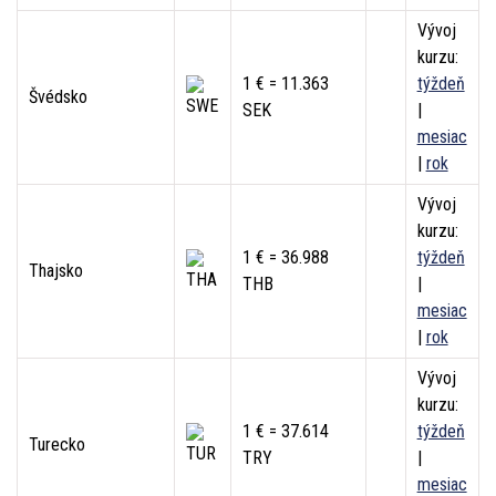
Vývoj
kurzu:
1 € = 11.363
týždeň
Švédsko
SEK
|
mesiac
|
rok
Vývoj
kurzu:
1 € = 36.988
týždeň
Thajsko
THB
|
mesiac
|
rok
Vývoj
kurzu:
1 € = 37.614
týždeň
Turecko
TRY
|
mesiac