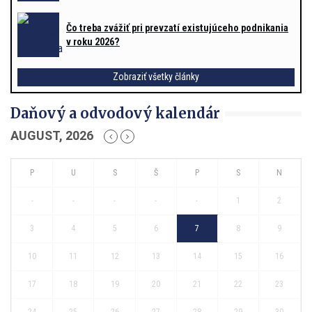
Čo treba zvážiť pri prevzatí existujúceho podnikania
v roku 2026?
Zobraziť všetky články
Daňový a odvodový kalendár
AUGUST, 2026
-
-
-
-
-
1
2
3
4
5
6
7
8
9
10
11
12
13
14
15
16
17
18
19
20
21
22
23
24
25
26
27
28
29
30