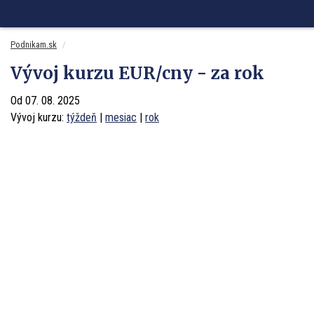
SITA.sk
Podnikam.sk
Mnamky-recepty.sk
Dobré rady a nápady
Podnikam.sk
Vývoj kurzu EUR/cny - za rok
Od 07. 08. 2025
Vývoj kurzu:
týždeň
|
mesiac
|
rok