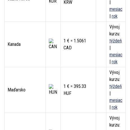
KRW
|
mesiac
|
rok
Vývoj
kurzu:
1 € = 1.5061
týždeň
Kanada
CAD
|
mesiac
|
rok
Vývoj
kurzu:
1 € = 395.33
týždeň
Maďarsko
HUF
|
mesiac
|
rok
Vývoj
kurzu: