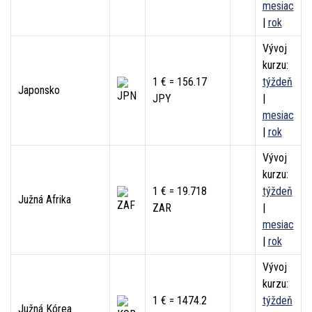
mesiac
|
rok
Vývoj
kurzu:
1 € = 156.17
týždeň
Japonsko
JPY
|
mesiac
|
rok
Vývoj
kurzu:
1 € = 19.718
týždeň
Južná Afrika
ZAR
|
mesiac
|
rok
Vývoj
kurzu:
1 € = 1474.2
týždeň
Južná Kórea