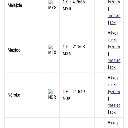
1 € = 4.7665
týždeň
Malajzia
MYR
|
mesiac
|
rok
Vývoj
kurzu:
1 € = 21.563
týždeň
Mexico
MXN
|
mesiac
|
rok
Vývoj
kurzu:
1 € = 11.849
týždeň
Nórsko
NOK
|
mesiac
|
rok
Vývoj