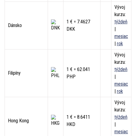
Vývoj
kurzu:
1 € = 7.4627
týždeň
Dánsko
DKK
|
mesiac
|
rok
Vývoj
kurzu:
1 € = 62.041
týždeň
Filipíny
PHP
|
mesiac
|
rok
Vývoj
kurzu:
1 € = 8.6411
týždeň
Hong Kong
HKD
|
mesiac