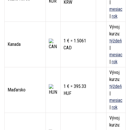
KRW
|
mesiac
|
rok
Vývoj
kurzu:
1 € = 1.5061
týždeň
Kanada
CAD
|
mesiac
|
rok
Vývoj
kurzu:
1 € = 395.33
týždeň
Maďarsko
HUF
|
mesiac
|
rok
Vývoj
kurzu: