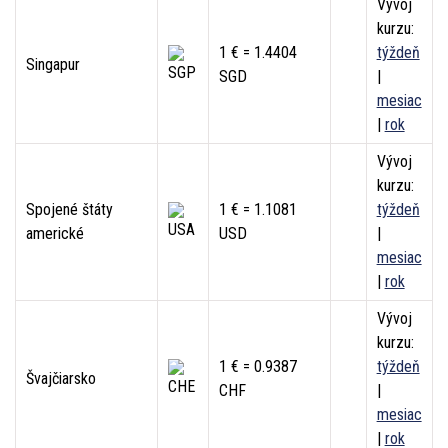
Vývoj
kurzu:
1 € = 1.4404
týždeň
Singapur
SGD
|
mesiac
|
rok
Vývoj
kurzu:
Spojené štáty
1 € = 1.1081
týždeň
americké
USD
|
mesiac
|
rok
Vývoj
kurzu:
1 € = 0.9387
týždeň
Švajčiarsko
CHF
|
mesiac
|
rok