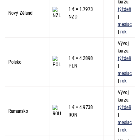
kurzu:
1 € = 1.7973
týždeň
Nový Zéland
NZD
|
mesiac
|
rok
Vývoj
kurzu:
1 € = 4.2898
týždeň
Polsko
PLN
|
mesiac
|
rok
Vývoj
kurzu:
1 € = 4.9738
týždeň
Rumunsko
RON
|
mesiac
|
rok