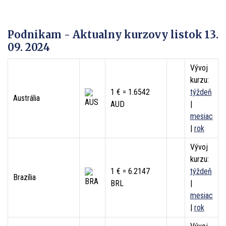
Podnikam - Aktualny kurzovy listok 13.
09. 2024
Vývoj
kurzu:
1 € = 1.6542
týždeň
Austrália
AUD
|
mesiac
|
rok
Vývoj
kurzu:
1 € = 6.2147
týždeň
Brazília
BRL
|
mesiac
|
rok