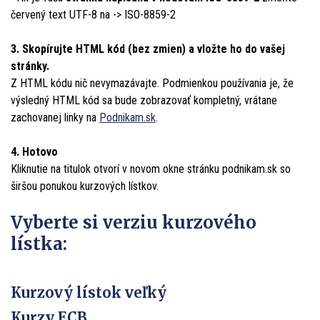
červený text
UTF-8
na ->
ISO-8859-2
3. Skopírujte HTML kód (bez zmien) a vložte ho do vašej
stránky.
Z HTML kódu nič nevymazávajte. Podmienkou používania je, že
výsledný HTML kód sa bude zobrazovať kompletný, vrátane
zachovanej linky na
Podnikam.sk
.
4. Hotovo
Kliknutie na titulok otvorí v novom okne stránku podnikam.sk so
širšou ponukou kurzových lístkov.
Vyberte si verziu kurzového
lístka:
Kurzový lístok veľký
Kurzy ECB