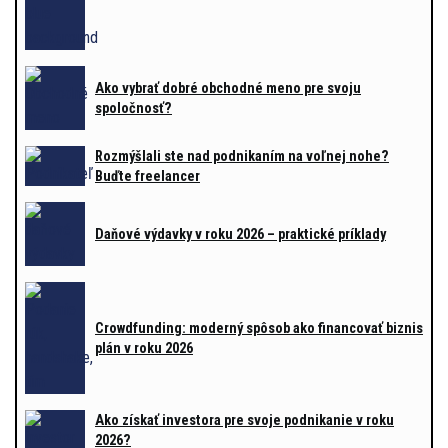
Ako vybrať dobré obchodné meno pre svoju
spoločnosť?
Rozmýšlali ste nad podnikaním na voľnej nohe?
Buďte freelancer
Daňové výdavky v roku 2026 – praktické príklady
Crowdfunding: moderný spôsob ako financovať biznis
plán v roku 2026
Ako získať investora pre svoje podnikanie v roku
2026?