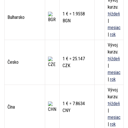
Vývoj
kurzu:
1 € = 1.9558
týždeň
Bulharsko
BGN
|
mesiac
|
rok
Vývoj
kurzu:
1 € = 25.147
týždeň
Česko
CZK
|
mesiac
|
rok
Vývoj
kurzu:
1 € = 7.8634
týždeň
Čína
CNY
|
mesiac
|
rok