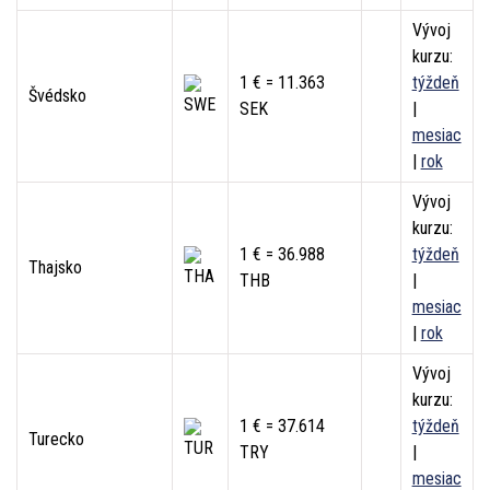
Vývoj
kurzu:
1 € = 11.363
týždeň
Švédsko
SEK
|
mesiac
|
rok
Vývoj
kurzu:
1 € = 36.988
týždeň
Thajsko
THB
|
mesiac
|
rok
Vývoj
kurzu:
1 € = 37.614
týždeň
Turecko
TRY
|
mesiac