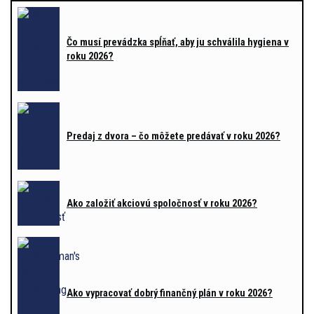
Čo musí prevádzka spĺňať, aby ju schválila hygiena v
roku 2026?
Predaj z dvora – čo môžete predávať v roku 2026?
Ako založiť akciovú spoločnosť v roku 2026?
Ako vypracovať dobrý finančný plán v roku 2026?