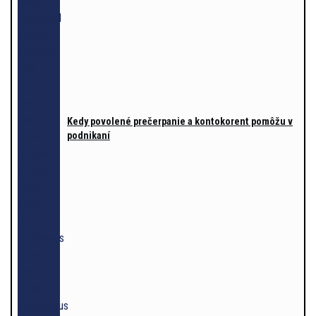
Kedy povolené prečerpanie a kontokorent pomôžu v
podnikaní