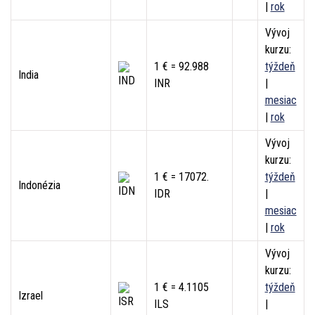
|
rok
Vývoj
kurzu:
1 € = 92.988
týždeň
India
INR
|
mesiac
|
rok
Vývoj
kurzu:
1 € = 17072.
týždeň
Indonézia
IDR
|
mesiac
|
rok
Vývoj
kurzu:
1 € = 4.1105
týždeň
Izrael
ILS
|