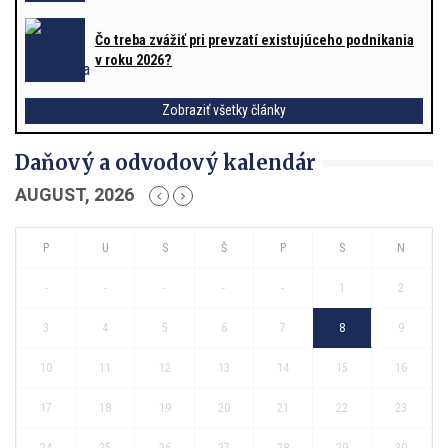
Čo treba zvážiť pri prevzatí existujúceho podnikania
v roku 2026?
Zobraziť všetky články
Daňový a odvodový kalendár
AUGUST, 2026
-
-
-
-
-
1
2
3
4
5
6
7
8
9
10
11
12
13
14
15
16
17
18
19
20
21
22
23
24
25
26
27
28
29
30