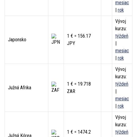
mesiac
|
rok
Vývoj
kurzu:
1 € = 156.17
týždeň
Japonsko
JPY
|
mesiac
|
rok
Vývoj
kurzu:
1 € = 19.718
týždeň
Južná Afrika
ZAR
|
mesiac
|
rok
Vývoj
kurzu:
1 € = 1474.2
týždeň
Južná Kórea