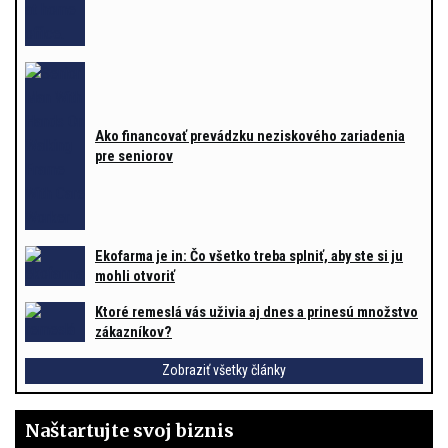
Ako financovať prevádzku neziskového zariadenia
pre seniorov
Ekofarma je in: Čo všetko treba splniť, aby ste si ju
mohli otvoriť
Ktoré remeslá vás uživia aj dnes a prinesú množstvo
zákazníkov?
Zobraziť všetky články
Naštartujte svoj biznis