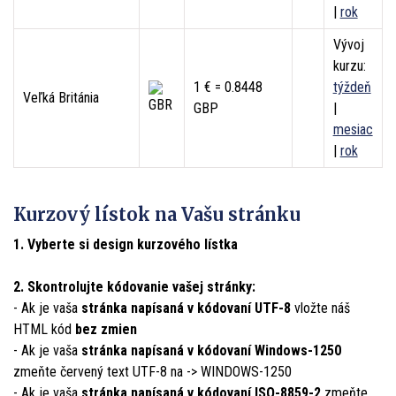
|
rok
Vývoj
kurzu:
1 € = 0.8448
týždeň
Veľká Británia
GBP
|
mesiac
|
rok
Kurzový lístok na Vašu stránku
1. Vyberte si design kurzového lístka
2. Skontrolujte kódovanie vašej stránky:
- Ak je vaša
stránka napísaná v kódovaní UTF-8
vložte náš
HTML kód
bez zmien
- Ak je vaša
stránka napísaná v kódovaní Windows-1250
zmeňte červený text
UTF-8
na ->
WINDOWS-1250
- Ak je vaša
stránka napísaná v kódovaní ISO-8859-2
zmeňte