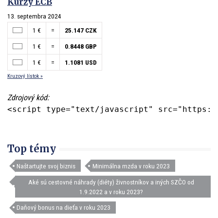
Kurzy ECB
13. septembra 2024
1 €
=
25.147 CZK
1 €
=
0.8448 GBP
1 €
=
1.1081 USD
Kruzový lístok »
Zdrojový kód:
<script type="text/javascript" src="https:/
Top témy
Naštartujte svoj biznis
Minimálna mzda v roku 2023
Aké sú cestovné náhrady (diéty) živnostníkov a iných SZČO od
1.9.2022 a v roku 2023?
Daňový bonus na dieťa v roku 2023