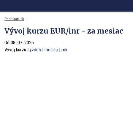
SITA.sk
Podnikam.sk
Mnamky-recepty.sk
Dobré rady a nápady
Podnikam.sk
Vývoj kurzu EUR/inr - za mesiac
Od 08. 07. 2026
Vývoj kurzu:
týždeň
|
mesiac
|
rok