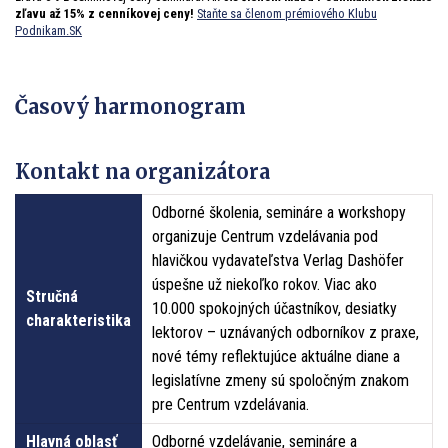
zľavu až 15% z cenníkovej ceny!
Staňte sa členom prémiového Klubu
Podnikam.SK
Časový harmonogram
Kontakt na organizátora
Odborné školenia, semináre a workshopy
organizuje Centrum vzdelávania pod
hlavičkou vydavateľstva Verlag Dashöfer
úspešne už niekoľko rokov. Viac ako
Stručná
10.000 spokojných účastníkov, desiatky
charakteristika
lektorov – uznávaných odborníkov z praxe,
nové témy reflektujúce aktuálne diane a
legislatívne zmeny sú spoločným znakom
pre Centrum vzdelávania.
Hlavná oblasť
Odborné vzdelávanie, semináre a