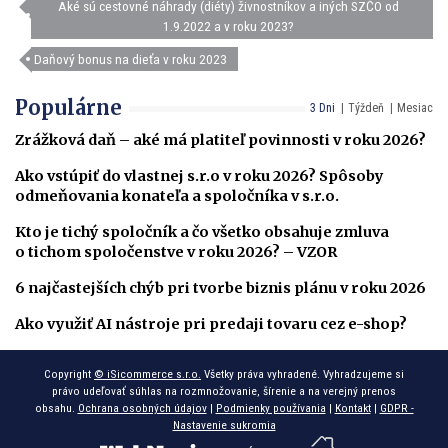
Aké sú cestovné náhrady (diéty) živnostníkov a iných SZČO od
1.9.2022 a v roku 2023?
Daňový bonus na dieťa v roku 2023
Populárne
3 Dni
Týždeň
Mesiac
Zrážková daň – aké má platiteľ povinnosti v roku 2026?
Ako vstúpiť do vlastnej s.r.o v roku 2026? Spôsoby
odmeňovania konateľa a spoločníka v s.r.o.
Kto je tichý spoločník a čo všetko obsahuje zmluva
o tichom spoločenstve v roku 2026? – VZOR
6 najčastejších chýb pri tvorbe biznis plánu v roku 2026
Ako využiť AI nástroje pri predaji tovaru cez e-shop?
Copyright
© iSicommerce s.r.o.
Všetky práva vyhradené. Vyhradzujeme si
právo udeľovať súhlas na rozmnožovanie, šírenie a na verejný prenos
obsahu.
Ochrana osobných údajov
|
Podmienky používania
|
Kontakt
|
GDPR -
Nastavenie sukromia