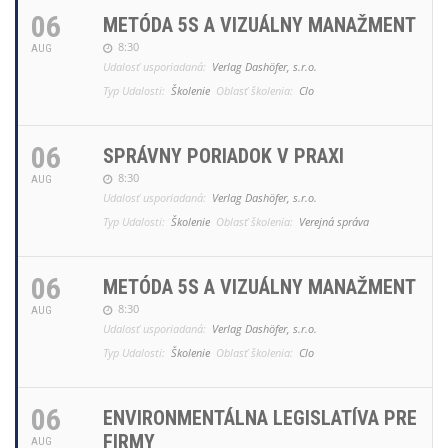
06
METÓDA 5S A VIZUÁLNY MANAŽMENT
8:30
AUG
Udalosť usporiadaná:
Verlag Dashöfer, s.r.o.
Typ Udalosti:
Školenie
Oblasť školenia:
Clo
06
SPRÁVNY PORIADOK V PRAXI
8:30
AUG
Udalosť usporiadaná:
Verlag Dashöfer, s.r.o.
Typ Udalosti:
Školenie
Oblasť školenia:
Verejná správa
06
METÓDA 5S A VIZUÁLNY MANAŽMENT
8:30
AUG
Udalosť usporiadaná:
Verlag Dashöfer, s.r.o.
Typ Udalosti:
Školenie
Oblasť školenia:
Clo
06
ENVIRONMENTÁLNA LEGISLATÍVA PRE
FIRMY
AUG