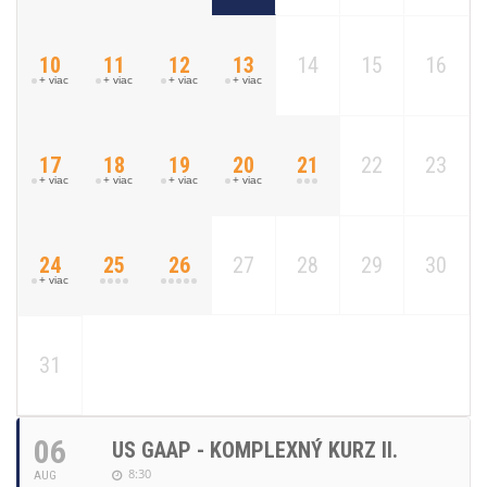
10
11
12
13
14
15
16
+ viac
+ viac
+ viac
+ viac
17
18
19
20
21
22
23
+ viac
+ viac
+ viac
+ viac
24
25
26
27
28
29
30
+ viac
31
06
US GAAP - KOMPLEXNÝ KURZ II.
8:30
AUG