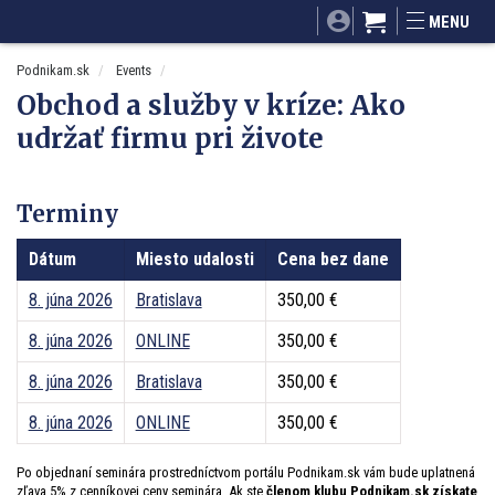
SITA.sk
Podnikam.sk
Mnamky-recepty.sk
MENU
Dobré rady a nápady
ByvanieHrou.sk
Podnikam.sk
Events
Obchod a služby v kríze: Ako
udržať firmu pri živote
Terminy
Dátum
Miesto udalosti
Cena bez dane
8. júna 2026
Bratislava
350,00 €
8. júna 2026
ONLINE
350,00 €
8. júna 2026
Bratislava
350,00 €
8. júna 2026
ONLINE
350,00 €
Po objednaní seminára prostredníctvom portálu Podnikam.sk vám bude uplatnená
zľava 5% z cenníkovej ceny seminára. Ak ste
členom klubu Podnikam.sk získate