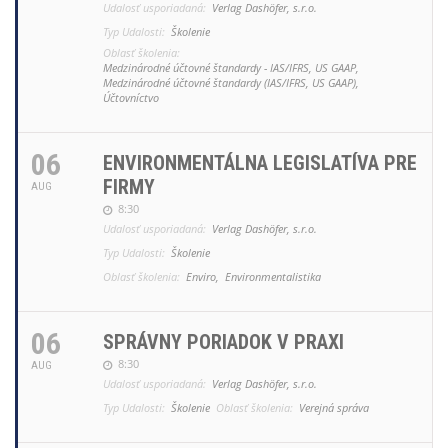
Udalosť usporiadaná:
Verlag Dashöfer, s.r.o.
Typ Udalosti:
Školenie
Oblasť školenia:
Medzinárodné účtovné štandardy - IAS/IFRS, US GAAP,
Medzinárodné účtovné štandardy (IAS/IFRS, US GAAP),
Účtovníctvo
06
ENVIRONMENTÁLNA LEGISLATÍVA PRE
FIRMY
AUG
8:30
Udalosť usporiadaná:
Verlag Dashöfer, s.r.o.
Typ Udalosti:
Školenie
Oblasť školenia:
Enviro,
Environmentalistika
06
SPRÁVNY PORIADOK V PRAXI
8:30
AUG
Udalosť usporiadaná:
Verlag Dashöfer, s.r.o.
Typ Udalosti:
Školenie
Oblasť školenia:
Verejná správa