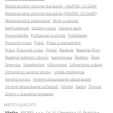
Medzinárodné účtovné štandardy - IAS/IFRS, US GAAP
Medzinárodné účtovné štandardy (IAS/IFRS, US GAAP)
Medzinárodné zdaňovanie
Mzdy a odvody
Nehnuteľnosti
Osobný rozvoj
Ostatné dane
Personalistika
Počítačové zručnosti
Pohľadávky
Pracovné právo
Právo
Právo a manažment
Právo, Pracovné právo
Predaj
Riadenie
Riadenie firmy
Riadenie ľudských zdrojov
Samospráva
Školstvo
Školy
Smernice
Stavebníctvo
Účtovníctvo
Účtovníctvo a dane
Účtovníctvo verejnej správy
Umelá inteligencia
Verejná správa
Verejné obstarávanie-obstarávateľ
Verejné obstarávanie-uchádzač
Výroba
žiadny
Živnosť
Zmeny v stavebnej legislatíve
MIESTO UDALOSTI:
Všetko
APORES, s.r.o., Dr. Vl. Clementisa 10, Bratislava