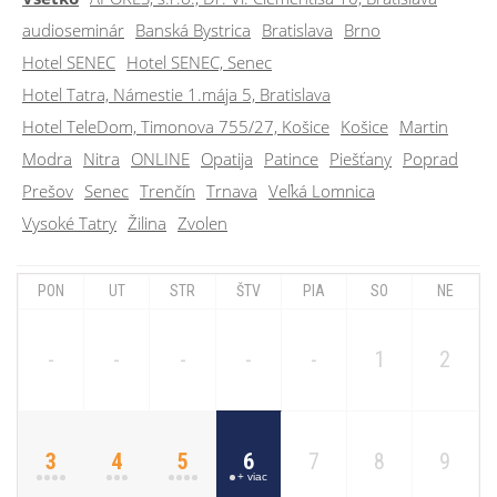
audioseminár
Banská Bystrica
Bratislava
Brno
Hotel SENEC
Hotel SENEC, Senec
Hotel Tatra, Námestie 1.mája 5, Bratislava
Hotel TeleDom, Timonova 755/27, Košice
Košice
Martin
Modra
Nitra
ONLINE
Opatija
Patince
Piešťany
Poprad
Prešov
Senec
Trenčín
Trnava
Veľká Lomnica
Vysoké Tatry
Žilina
Zvolen
PON
UT
STR
ŠTV
PIA
SO
NE
-
-
-
-
-
1
2
3
4
5
6
7
8
9
+ viac