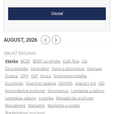
AUGUST, 2026
OBLASŤ ŠKOLENIA:
Všetko
BOZP
BOZP vo výrobe
Cash flow
Clo
Clo a logistika
Controlling
Dane a účtovníctvo
Doprava
Dotácie
DPH
DzP
Enviro
Environmentalistika
Eurofondy
Finančné riadenie
IAS/IFRS
Industry 4.0
ISO
Komunikačné zručnosti
Koronavírus
Legislatíva a zákony
Legislatíva, zákony
Logistika
Manažérske zručnosti
Manažment
Marketing
Marketing a predaj
Marketingové zručnosti