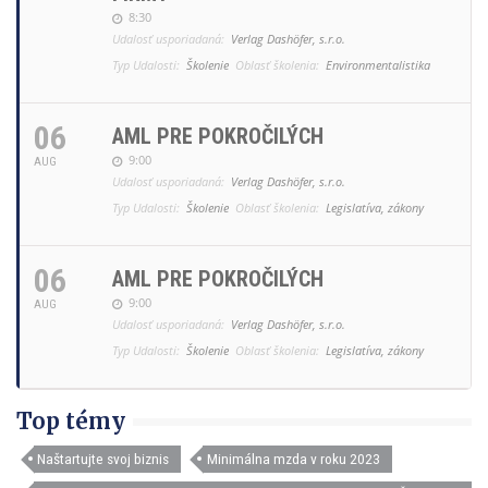
8:30
Udalosť usporiadaná:
Verlag Dashöfer, s.r.o.
Typ Udalosti:
Školenie
Oblasť školenia:
Environmentalistika
06
AML PRE POKROČILÝCH
9:00
AUG
Udalosť usporiadaná:
Verlag Dashöfer, s.r.o.
Typ Udalosti:
Školenie
Oblasť školenia:
Legislatíva, zákony
06
AML PRE POKROČILÝCH
9:00
AUG
Udalosť usporiadaná:
Verlag Dashöfer, s.r.o.
Typ Udalosti:
Školenie
Oblasť školenia:
Legislatíva, zákony
Top témy
Naštartujte svoj biznis
Minimálna mzda v roku 2023