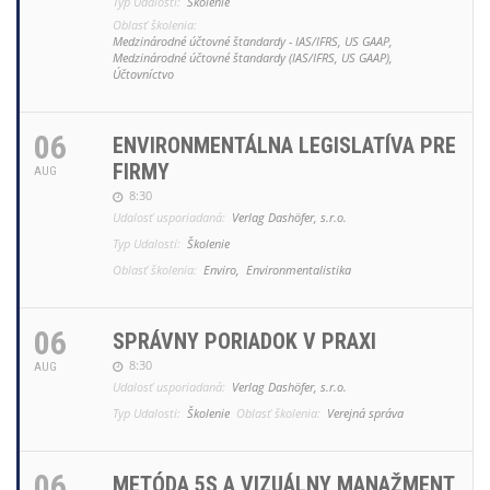
Typ Udalosti:
Školenie
Oblasť školenia:
Medzinárodné účtovné štandardy - IAS/IFRS, US GAAP,
Medzinárodné účtovné štandardy (IAS/IFRS, US GAAP),
Účtovníctvo
06
ENVIRONMENTÁLNA LEGISLATÍVA PRE
FIRMY
AUG
8:30
Udalosť usporiadaná:
Verlag Dashöfer, s.r.o.
Typ Udalosti:
Školenie
Oblasť školenia:
Enviro,
Environmentalistika
06
SPRÁVNY PORIADOK V PRAXI
8:30
AUG
Udalosť usporiadaná:
Verlag Dashöfer, s.r.o.
Typ Udalosti:
Školenie
Oblasť školenia:
Verejná správa
06
METÓDA 5S A VIZUÁLNY MANAŽMENT