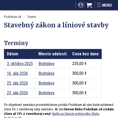
SITA.sk
Podnikam.sk
Mnamky-recepty.sk
MENU
Dobré rady a nápady
ByvanieHrou.sk
Podnikam.sk
Events
Stavebný zákon a líniové stavby
Terminy
Dátum
Miesto udalosti
Cena bez dane
3. októbra 2025
Bratislava
235,00 €
16. júla 2026
Bratislava
300,00 €
23. júla 2026
Bratislava
300,00 €
23. júla 2026
Bratislava
300,00 €
Po objednaní seminára prostredníctvom portálu Podnikam.sk vám bude uplatnená
zľava 5% z cenníkovej ceny seminára. Ak ste
členom klubu Podnikam.sk získate
zľavu až 15% z cenníkovej ceny!
Staňte sa členom prémiového Klubu