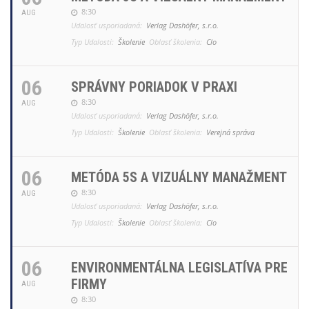
8:30
AUG
Udalosť usporiadaná:
Verlag Dashöfer, s.r.o.
Typ Udalosti:
Školenie
Oblasť školenia:
Clo
06
SPRÁVNY PORIADOK V PRAXI
8:30
AUG
Udalosť usporiadaná:
Verlag Dashöfer, s.r.o.
Typ Udalosti:
Školenie
Oblasť školenia:
Verejná správa
06
METÓDA 5S A VIZUÁLNY MANAŽMENT
8:30
AUG
Udalosť usporiadaná:
Verlag Dashöfer, s.r.o.
Typ Udalosti:
Školenie
Oblasť školenia:
Clo
06
ENVIRONMENTÁLNA LEGISLATÍVA PRE
FIRMY
AUG
8:30