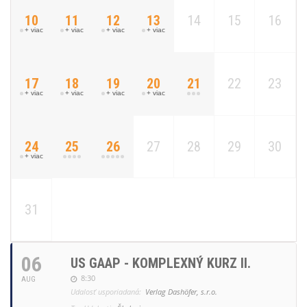
10
11
12
13
14
15
16
+ viac
+ viac
+ viac
+ viac
17
18
19
20
21
22
23
+ viac
+ viac
+ viac
+ viac
24
25
26
27
28
29
30
+ viac
31
06
US GAAP - KOMPLEXNÝ KURZ II.
8:30
AUG
Udalosť usporiadaná:
Verlag Dashöfer, s.r.o.