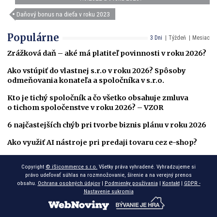
Daňový bonus na dieťa v roku 2023
Populárne
3 Dni
Týždeň
Mesiac
Zrážková daň – aké má platiteľ povinnosti v roku 2026?
Ako vstúpiť do vlastnej s.r.o v roku 2026? Spôsoby
odmeňovania konateľa a spoločníka v s.r.o.
Kto je tichý spoločník a čo všetko obsahuje zmluva
o tichom spoločenstve v roku 2026? – VZOR
6 najčastejších chýb pri tvorbe biznis plánu v roku 2026
Ako využiť AI nástroje pri predaji tovaru cez e-shop?
Copyright
© iSicommerce s.r.o.
Všetky práva vyhradené. Vyhradzujeme si
právo udeľovať súhlas na rozmnožovanie, šírenie a na verejný prenos
obsahu.
Ochrana osobných údajov
|
Podmienky používania
|
Kontakt
|
GDPR -
Nastavenie sukromia