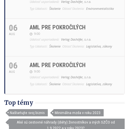
Udalosť usporiadaná:
Verlag Dashöfer, s.r.o.
Typ Udalosti:
Školenie
Oblasť školenia:
Environmentalistika
06
AML PRE POKROČILÝCH
9:00
AUG
Udalosť usporiadaná:
Verlag Dashöfer, s.r.o.
Typ Udalosti:
Školenie
Oblasť školenia:
Legislatíva, zákony
06
AML PRE POKROČILÝCH
9:00
AUG
Udalosť usporiadaná:
Verlag Dashöfer, s.r.o.
Typ Udalosti:
Školenie
Oblasť školenia:
Legislatíva, zákony
Top témy
Naštartujte svoj biznis
Minimálna mzda v roku 2023
Aké sú cestovné náhrady (diéty) živnostníkov a iných SZČO od
1.9.2022 a v roku 2023?