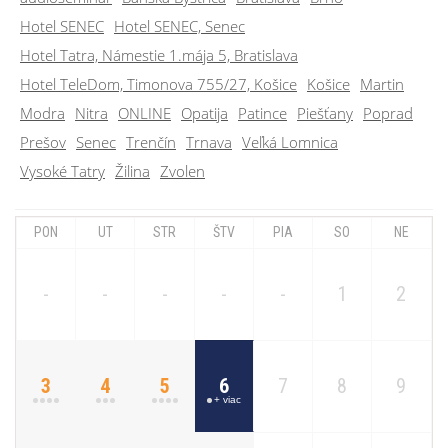
Hotel SENEC
Hotel SENEC, Senec
Hotel Tatra, Námestie 1.mája 5, Bratislava
Hotel TeleDom, Timonova 755/27, Košice
Košice
Martin
Modra
Nitra
ONLINE
Opatija
Patince
Piešťany
Poprad
Prešov
Senec
Trenčín
Trnava
Veľká Lomnica
Vysoké Tatry
Žilina
Zvolen
PON
UT
STR
ŠTV
PIA
SO
NE
-
-
-
-
-
1
2
3
4
5
6
7
8
9
+ viac