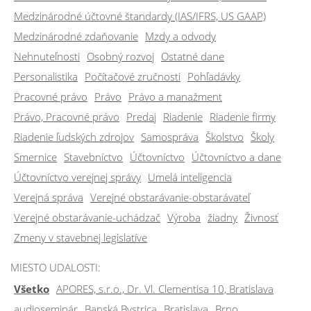
Medzinárodné účtovné štandardy (IAS/IFRS, US GAAP)
Medzinárodné zdaňovanie
Mzdy a odvody
Nehnuteľnosti
Osobný rozvoj
Ostatné dane
Personalistika
Počítačové zručnosti
Pohľadávky
Pracovné právo
Právo
Právo a manažment
Právo, Pracovné právo
Predaj
Riadenie
Riadenie firmy
Riadenie ľudských zdrojov
Samospráva
Školstvo
Školy
Smernice
Stavebníctvo
Účtovníctvo
Účtovníctvo a dane
Účtovníctvo verejnej správy
Umelá inteligencia
Verejná správa
Verejné obstarávanie-obstarávateľ
Verejné obstarávanie-uchádzač
Výroba
žiadny
Živnosť
Zmeny v stavebnej legislatíve
MIESTO UDALOSTI:
Všetko
APORES, s.r.o., Dr. Vl. Clementisa 10, Bratislava
audioseminár
Banská Bystrica
Bratislava
Brno