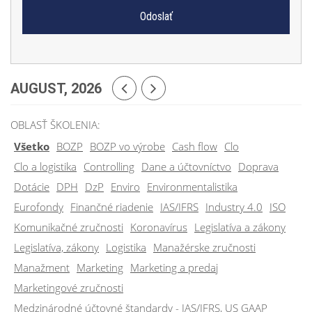
AUGUST, 2026
OBLASŤ ŠKOLENIA:
Všetko
BOZP
BOZP vo výrobe
Cash flow
Clo
Clo a logistika
Controlling
Dane a účtovníctvo
Doprava
Dotácie
DPH
DzP
Enviro
Environmentalistika
Eurofondy
Finančné riadenie
IAS/IFRS
Industry 4.0
ISO
Komunikačné zručnosti
Koronavírus
Legislatíva a zákony
Legislatíva, zákony
Logistika
Manažérske zručnosti
Manažment
Marketing
Marketing a predaj
Marketingové zručnosti
Medzinárodné účtovné štandardy - IAS/IFRS, US GAAP