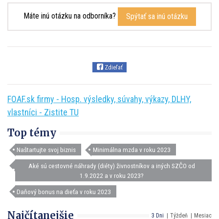
Máte inú otázku na odborníka?
Spýtať sa inú otázku
Zdieľať
FOAF.sk firmy - Hosp. výsledky, súvahy, výkazy, DLHY,
vlastníci - Zistite TU
Top témy
Naštartujte svoj biznis
Minimálna mzda v roku 2023
Aké sú cestovné náhrady (diéty) živnostníkov a iných SZČO od
1.9.2022 a v roku 2023?
Daňový bonus na dieťa v roku 2023
Najčítanejšie
3 Dni
Týždeň
Mesiac