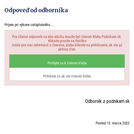
Odpoveď od odborníka
Príjem pri výkone celoplošného……
Pre čítanie odpovedi na túto otázku musíte byť členom Klubu Podnikam.sk.
Kliknite prosím na tlačítko
nižšie pre viac informácií o členstve, alebo kliknite na prihlásenie, ak ste už
aktívny člen.
Pridajte sa k členom klubu
Prihláste sa ak ste členom klubu
Odborník z podnikam.sk
Posted 13. marca 2022