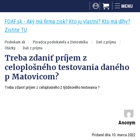
SITA.sk
Podnikam.sk
Mnamky-recepty.sk
MENU
Dobré rady a nápady
ByvanieHrou.sk
FOAF.sk - Aký má firma zisk? Kto ju vlastní? Kto má dlhy?
Zistite TU
Podnikam.sk
Poradca podnikateľa a živnostníka
Daň z príjmu
Otázky
Daň z príjmu
Treba zdaniť príjem z
celoplošného testovania daného
p Matovicom?
Treba zdaniť príjem z celoplošného 2 týždňového testovania ?
Anonym
Pridané dňa 10. marca 2022