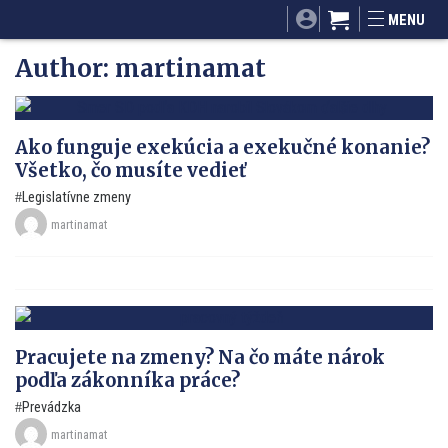
SITA.sk
Podnikam.sk
Mnamky-recepty.sk
MENU
Dobré rady a nápady
ByvanieHrou.sk
Author:
martinamat
Ako funguje exekúcia a exekučné konanie?
Všetko, čo musíte vedieť
Legislatívne zmeny
martinamat
Pracujete na zmeny? Na čo máte nárok
podľa zákonníka práce?
Prevádzka
martinamat