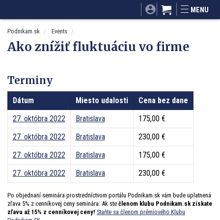
SITA.sk
Podnikam.sk
Mnamky-recepty.sk
MENU
Dobré rady a nápady
ByvanieHrou.sk
Podnikam.sk
Events
Ako znížiť fluktuáciu vo firme
Terminy
Dátum
Miesto udalosti
Cena bez dane
27. októbra 2022
Bratislava
175,00 €
27. októbra 2022
Bratislava
230,00 €
27. októbra 2022
Bratislava
175,00 €
27. októbra 2022
Bratislava
230,00 €
Po objednaní seminára prostredníctvom portálu Podnikam.sk vám bude uplatnená
zľava 5% z cenníkovej ceny seminára. Ak ste
členom klubu Podnikam.sk získate
zľavu až 15% z cenníkovej ceny!
Staňte sa členom prémiového Klubu