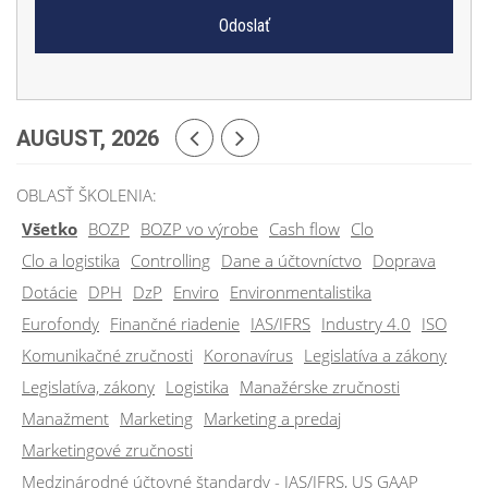
AUGUST, 2026
OBLASŤ ŠKOLENIA:
Všetko
BOZP
BOZP vo výrobe
Cash flow
Clo
Clo a logistika
Controlling
Dane a účtovníctvo
Doprava
Dotácie
DPH
DzP
Enviro
Environmentalistika
Eurofondy
Finančné riadenie
IAS/IFRS
Industry 4.0
ISO
Komunikačné zručnosti
Koronavírus
Legislatíva a zákony
Legislatíva, zákony
Logistika
Manažérske zručnosti
Manažment
Marketing
Marketing a predaj
Marketingové zručnosti
Medzinárodné účtovné štandardy - IAS/IFRS, US GAAP