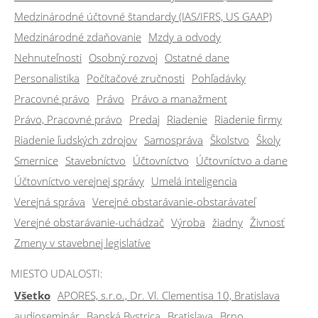
Medzinárodné účtovné štandardy (IAS/IFRS, US GAAP)
Medzinárodné zdaňovanie
Mzdy a odvody
Nehnuteľnosti
Osobný rozvoj
Ostatné dane
Personalistika
Počítačové zručnosti
Pohľadávky
Pracovné právo
Právo
Právo a manažment
Právo, Pracovné právo
Predaj
Riadenie
Riadenie firmy
Riadenie ľudských zdrojov
Samospráva
Školstvo
Školy
Smernice
Stavebníctvo
Účtovníctvo
Účtovníctvo a dane
Účtovníctvo verejnej správy
Umelá inteligencia
Verejná správa
Verejné obstarávanie-obstarávateľ
Verejné obstarávanie-uchádzač
Výroba
žiadny
Živnosť
Zmeny v stavebnej legislatíve
MIESTO UDALOSTI:
Všetko
APORES, s.r.o., Dr. Vl. Clementisa 10, Bratislava
audioseminár
Banská Bystrica
Bratislava
Brno