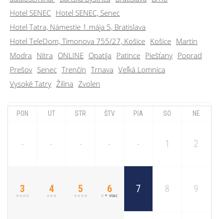
Hotel SENEC
Hotel SENEC, Senec
Hotel Tatra, Námestie 1.mája 5, Bratislava
Hotel TeleDom, Timonova 755/27, Košice
Košice
Martin
Modra
Nitra
ONLINE
Opatija
Patince
Piešťany
Poprad
Prešov
Senec
Trenčín
Trnava
Veľká Lomnica
Vysoké Tatry
Žilina
Zvolen
PON
UT
STR
ŠTV
PIA
SO
NE
-
-
-
-
-
1
2
3
4
5
6
7
8
9
+ viac