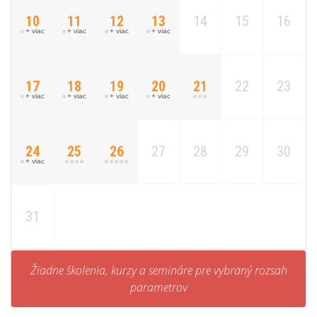
10
11
12
13
14
15
16
+ viac
+ viac
+ viac
+ viac
17
18
19
20
21
22
23
+ viac
+ viac
+ viac
+ viac
24
25
26
27
28
29
30
+ viac
31
Žiadne školenia, kurzy a semináre pre vybraný rozsah
parametrov