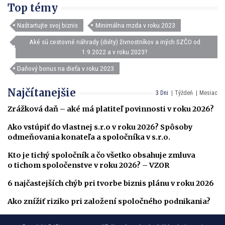
Top témy
Naštartujte svoj biznis
Minimálna mzda v roku 2023
Aké sú cestovné náhrady (diéty) živnostníkov a iných SZČO od
1.9.2022 a v roku 2023?
Daňový bonus na dieťa v roku 2023
Najčítanejšie
3 Dni
Týždeň
Mesiac
Zrážková daň – aké má platiteľ povinnosti v roku 2026?
Ako vstúpiť do vlastnej s.r.o v roku 2026? Spôsoby
odmeňovania konateľa a spoločníka v s.r.o.
Kto je tichý spoločník a čo všetko obsahuje zmluva
o tichom spoločenstve v roku 2026? – VZOR
6 najčastejších chýb pri tvorbe biznis plánu v roku 2026
Ako znížiť riziko pri založení spoločného podnikania?