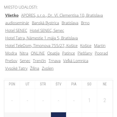
MIESTO UDALOSTI:
Všetko
APORES, s.r.o., Dr. Vl. Clementisa 10, Bratislava
audioseminár
Banská Bystrica
Bratislava
Brno
Hotel SENEC
Hotel SENEC, Senec
Hotel Tatra, Námestie 1.mája 5, Bratislava
Hotel TeleDom, Timonova 755/27, Košice
Košice
Martin
Modra
Nitra
ONLINE
Opatija
Patince
Piešťany
Poprad
Prešov
Senec
Trenčín
Trnava
Veľká Lomnica
Vysoké Tatry
Žilina
Zvolen
PON
UT
STR
ŠTV
PIA
SO
NE
-
-
-
-
-
1
2