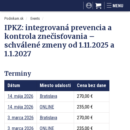
SITA.sk
Podnikam.sk
Mnamky-recepty.sk
MENU
Dobré rady a nápady
ByvanieHrou.sk
Podnikam.sk
Events
IPKZ: integrovaná prevencia a
kontrola znečisťovania –
schválené zmeny od 1.11.2025 a
1.1.2027
Terminy
Dátum
Miesto udalosti
Cena bez dane
14. mája 2026
Bratislava
270,00 €
14. mája 2026
ONLINE
235,00 €
3. marca 2026
Bratislava
270,00 €
3. marca 2026
ONLINE
235,00 €