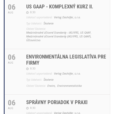
06
US GAAP - KOMPLEXNÝ KURZ II.
8:30
AUG
Udalosť usporiadaná:
Verlag Dashöfer, s.r.o.
Typ Udalosti:
Školenie
Oblasť školenia:
Medzinárodné účtovné štandardy - IAS/IFRS, US GAAP,
Medzinárodné účtovné štandardy (IAS/IFRS, US GAAP),
Účtovníctvo
06
ENVIRONMENTÁLNA LEGISLATÍVA PRE
FIRMY
AUG
8:30
Udalosť usporiadaná:
Verlag Dashöfer, s.r.o.
Typ Udalosti:
Školenie
Oblasť školenia:
Enviro,
Environmentalistika
06
SPRÁVNY PORIADOK V PRAXI
8:30
AUG
Udalosť usporiadaná:
Verlag Dashöfer, s.r.o.