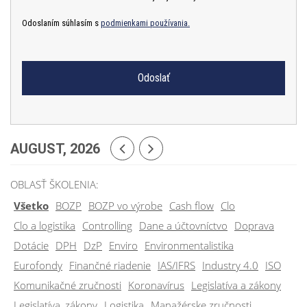
Odoslaním súhlasím s
podmienkami používania.
AUGUST, 2026
OBLASŤ ŠKOLENIA:
Všetko
BOZP
BOZP vo výrobe
Cash flow
Clo
Clo a logistika
Controlling
Dane a účtovníctvo
Doprava
Dotácie
DPH
DzP
Enviro
Environmentalistika
Eurofondy
Finančné riadenie
IAS/IFRS
Industry 4.0
ISO
Komunikačné zručnosti
Koronavírus
Legislatíva a zákony
Legislatíva, zákony
Logistika
Manažérske zručnosti