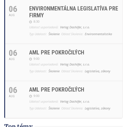
06
ENVIRONMENTÁLNA LEGISLATÍVA PRE
FIRMY
AUG
8:30
Udalosť usporiadaná:
Verlag Dashöfer, s.r.o.
Typ Udalosti:
Školenie
Oblasť školenia:
Environmentalistika
06
AML PRE POKROČILÝCH
9:00
AUG
Udalosť usporiadaná:
Verlag Dashöfer, s.r.o.
Typ Udalosti:
Školenie
Oblasť školenia:
Legislatíva, zákony
06
AML PRE POKROČILÝCH
9:00
AUG
Udalosť usporiadaná:
Verlag Dashöfer, s.r.o.
Typ Udalosti:
Školenie
Oblasť školenia:
Legislatíva, zákony
Top témy