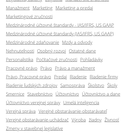
Manažment
Marketing
Marketing a predaj
Marketingové zručnosti
Medzinárodné účtovné štandardy - IAS/IFRS, US GAAP
Medzinárodné účtovné štandardy (IAS/IFRS, US GAAP)
Medzinárodné zdaňovanie
Mzdy a odvody
Nehnuteľnosti
Osobný rozvoj
Ostatné dane
Personalistika
Počítačové zručnosti
Pohľadávky
Pracovné právo
Právo
Právo a manažment
Právo, Pracovné právo
Predaj
Riadenie
Riadenie firmy
Riadenie ľudských zdrojov
Samospráva
Školstvo
Školy
Smernice
Stavebníctvo
Účtovníctvo
Účtovníctvo a dane
Účtovníctvo verejnej správy
Umelá inteligencia
Verejná správa
Verejné obstarávanie-obstarávateľ
Verejné obstarávanie-uchádzač
Výroba
žiadny
Živnosť
Zmeny v stavebnej legislatíve