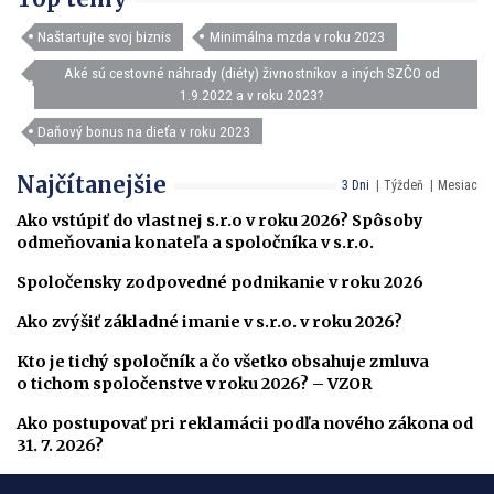
Naštartujte svoj biznis
Minimálna mzda v roku 2023
Aké sú cestovné náhrady (diéty) živnostníkov a iných SZČO od
1.9.2022 a v roku 2023?
Daňový bonus na dieťa v roku 2023
Najčítanejšie
3 Dni
Týždeň
Mesiac
Ako vstúpiť do vlastnej s.r.o v roku 2026? Spôsoby
odmeňovania konateľa a spoločníka v s.r.o.
Spoločensky zodpovedné podnikanie v roku 2026
Ako zvýšiť základné imanie v s.r.o. v roku 2026?
Kto je tichý spoločník a čo všetko obsahuje zmluva
o tichom spoločenstve v roku 2026? – VZOR
Ako postupovať pri reklamácii podľa nového zákona od
31. 7. 2026?