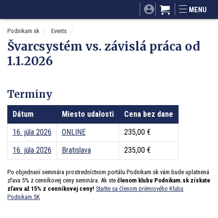
SITA.sk
Podnikam.sk
Mnamky-recepty.sk
MENU
Dobré rady a nápady
ByvanieHrou.sk
Podnikam.sk
Events
Švarcsystém vs. závislá práca od
1.1.2026
Terminy
Dátum
Miesto udalosti
Cena bez dane
16. júla 2026
ONLINE
235,00 €
16. júla 2026
Bratislava
235,00 €
Po objednaní seminára prostredníctvom portálu Podnikam.sk vám bude uplatnená
zľava 5% z cenníkovej ceny seminára. Ak ste
členom klubu Podnikam.sk získate
zľavu až 15% z cenníkovej ceny!
Staňte sa členom prémiového Klubu
Podnikam.SK