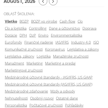
AUGUST, 2026
OBLASŤ ŠKOLENIA:
Všetko
BOZP
BOZP vo výrobe
Cash flow
Clo
Clo a logistika
Controlling
Dane a účtovníctvo
Doprava
Dotácie
DPH
DzP
Enviro
Environmentalistika
Eurofondy
Finančné riadenie
IAS/IFRS
Industry 4.0
ISO
Komunikačné zručnosti
Koronavírus
Legislatíva a zákony
Legislatíva, zákony
Logistika
Manažérske zručnosti
Manažment
Marketing
Marketing a predaj
Marketingové zručnosti
Medzinárodné účtovné štandardy - IAS/IFRS, US GAAP
Medzinárodné účtovné štandardy (IAS/IFRS, US GAAP)
Medzinárodné zdaňovanie
Mzdy a odvody
Nehnuteľnosti
Osobný rozvoj
Ostatné dane
Personalistika
Počítačové zručnosti
Pohľadávky