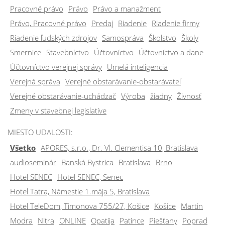
Pracovné právo
Právo
Právo a manažment
Právo, Pracovné právo
Predaj
Riadenie
Riadenie firmy
Riadenie ľudských zdrojov
Samospráva
Školstvo
Školy
Smernice
Stavebníctvo
Účtovníctvo
Účtovníctvo a dane
Účtovníctvo verejnej správy
Umelá inteligencia
Verejná správa
Verejné obstarávanie-obstarávateľ
Verejné obstarávanie-uchádzač
Výroba
žiadny
Živnosť
Zmeny v stavebnej legislatíve
MIESTO UDALOSTI:
Všetko
APORES, s.r.o., Dr. Vl. Clementisa 10, Bratislava
audioseminár
Banská Bystrica
Bratislava
Brno
Hotel SENEC
Hotel SENEC, Senec
Hotel Tatra, Námestie 1.mája 5, Bratislava
Hotel TeleDom, Timonova 755/27, Košice
Košice
Martin
Modra
Nitra
ONLINE
Opatija
Patince
Piešťany
Poprad