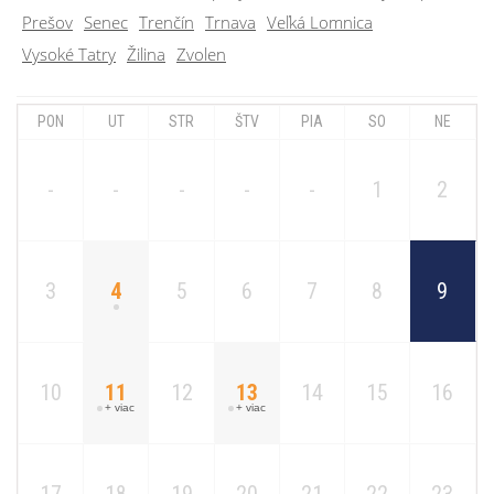
Prešov
Senec
Trenčín
Trnava
Veľká Lomnica
Vysoké Tatry
Žilina
Zvolen
PON
UT
STR
ŠTV
PIA
SO
NE
-
-
-
-
-
1
2
3
4
5
6
7
8
9
10
11
12
13
14
15
16
+ viac
+ viac