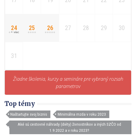
17
18
19
20
21
22
23
24
25
26
27
28
29
30
+ viac
31
Žiadne školenia, kurzy a semináre pre vybraný rozsah
parametrov
Top témy
Naštartujte svoj biznis
Minimálna mzda v roku 2023
Aké sú cestovné náhrady (diéty) živnostníkov a iných SZČO od
1.9.2022 a v roku 2023?