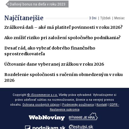
Daňový bonus na dieťa v roku 2023
Najčítanejšie
3 Dni
Týždeň
Mesiac
Zrážková daň – aké má platiteľ povinnosti v roku 2026?
Ako znížiť riziko pri založení spoločného podnikania?
Desať rád, ako vybrať dobrého finančného
sprostredkovateľa
Účtovanie dane vyberanej zrážkou v roku 2026
Rozdelenie spoločnosti s ručením obmedzeným v roku
2026
Copyright
© iSicommerce s.r.o.
Všetky práva vyhradené. Vyhradzujeme si
právo udeľovať súhlas na rozmnožovanie, šírenie a na verejný prenos
obsahu.
Ochrana osobných údajov
|
Podmienky používania
|
Kontakt
|
GDPR -
Nastavenie sukromia