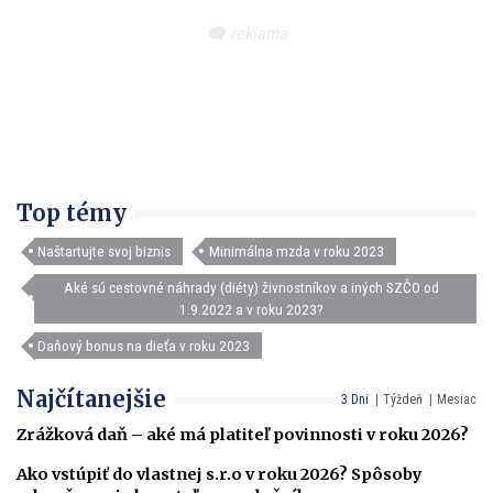
Top témy
Naštartujte svoj biznis
Minimálna mzda v roku 2023
Aké sú cestovné náhrady (diéty) živnostníkov a iných SZČO od
1.9.2022 a v roku 2023?
Daňový bonus na dieťa v roku 2023
Najčítanejšie
3 Dni
Týždeň
Mesiac
Zrážková daň – aké má platiteľ povinnosti v roku 2026?
Ako vstúpiť do vlastnej s.r.o v roku 2026? Spôsoby