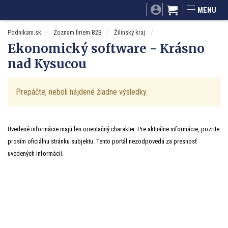
SITA.sk
Podnikam.sk
Mnamky-recepty.sk
MENU
Dobré rady a nápady
ByvanieHrou.sk
Podnikam.sk
Zoznam firiem B2B
Žilinský kraj
Ekonomický software - Krásno
nad Kysucou
Prepáčte, neboli nájdené žiadne výsledky.
Uvedené informácie majú len orientačný charakter. Pre aktuálne informácie, pozrite
prosím oficiálnu stránku subjektu. Tento portál nezodpovedá za presnosť
uvedených informácií.