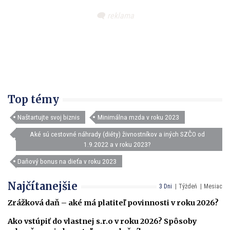
Top témy
Naštartujte svoj biznis
Minimálna mzda v roku 2023
Aké sú cestovné náhrady (diéty) živnostníkov a iných SZČO od
1.9.2022 a v roku 2023?
Daňový bonus na dieťa v roku 2023
Najčítanejšie
3 Dni
Týždeň
Mesiac
Zrážková daň – aké má platiteľ povinnosti v roku 2026?
Ako vstúpiť do vlastnej s.r.o v roku 2026? Spôsoby