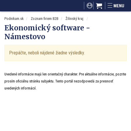
SITA.sk
Podnikam.sk
Mnamky-recepty.sk
MENU
Dobré rady a nápady
ByvanieHrou.sk
Podnikam.sk
Zoznam firiem B2B
Žilinský kraj
Ekonomický software -
Námestovo
Prepáčte, neboli nájdené žiadne výsledky.
Uvedené informácie majú len orientačný charakter. Pre aktuálne informácie, pozrite
prosím oficiálnu stránku subjektu. Tento portál nezodpovedá za presnosť
uvedených informácií.