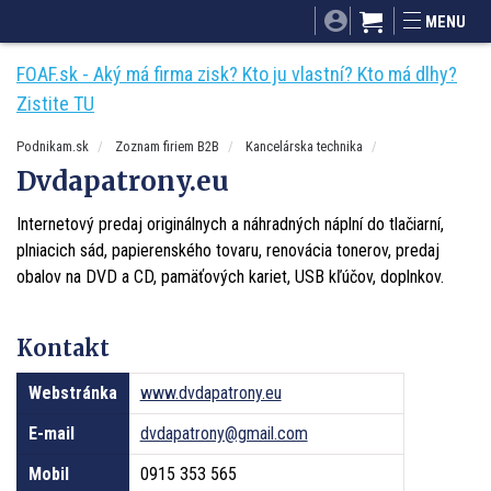
SITA.sk
Podnikam.sk
Mnamky-recepty.sk
MENU
Dobré rady a nápady
ByvanieHrou.sk
FOAF.sk - Aký má firma zisk? Kto ju vlastní? Kto má dlhy?
Zistite TU
Podnikam.sk
Zoznam firiem B2B
Kancelárska technika
Dvdapatrony.eu
Internetový predaj originálnych a náhradných náplní do tlačiarní,
plniacich sád, papierenského tovaru, renovácia tonerov, predaj
obalov na DVD a CD, pamäťových kariet, USB kľúčov, doplnkov.
Kontakt
Webstránka
www.dvdapatrony.eu
E-mail
dvdapatrony@gmail.com
Mobil
0915 353 565