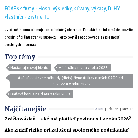
FOAF.sk firmy - Hosp. výsledky, súvahy, výkazy, DLHY,
vlastníci - Zistite TU
Uvedené informácie majú len orientačný charakter. Pre aktuálne informácie, pozrite
prosím oficiálnu stránku subjektu. Tento portál nezodpovedá za presnosť
uvedených informácií.
Top témy
Naštartujte svoj biznis
Minimálna mzda v roku 2023
Aké sú cestovné náhrady (diéty) živnostníkov a iných SZČO od
1.9.2022 a v roku 2023?
Daňový bonus na dieťa v roku 2023
Najčítanejšie
3 Dni
Týždeň
Mesiac
Zrážková daň – aké má platiteľ povinnosti v roku 2026?
Ako znížiť riziko pri založení spoločného podnikania?