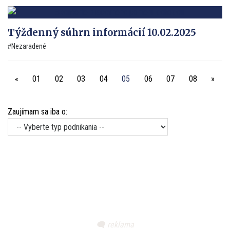
Týždenný súhrn informácií 10.02.2025
Nezaradené
«
01
02
03
04
05
06
07
08
»
Zaujímam sa iba o: