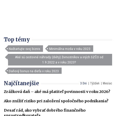
Top témy
Naštartujte svoj biznis
Minimálna mzda v roku 2023
Aké sú cestovné náhrady (diéty) živnostníkov a iných SZČO od
1.9.2022 a v roku 2023?
Daňový bonus na dieťa v roku 2023
Najčítanejšie
3 Dni
Týždeň
Mesiac
Zrážková daň – aké má platiteľ povinnosti v roku 2026?
Ako znížiť riziko pri založení spoločného podnikania?
Desať rád, ako vybrať dobrého finančného
sprostredkovateľa