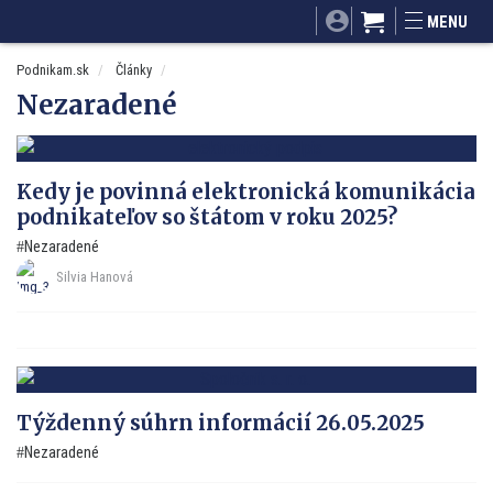
SITA.sk
Podnikam.sk
Mnamky-recepty.sk
MENU
Dobré rady a nápady
ByvanieHrou.sk
Podnikam.sk
Články
Nezaradené
Kedy je povinná elektronická komunikácia
podnikateľov so štátom v roku 2025?
Nezaradené
Silvia Hanová
Týždenný súhrn informácií 26.05.2025
Nezaradené