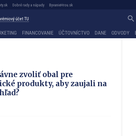
ty.sk
Dobré rady a nápady
ByvanieHrou.sk
 prémiový účet TU
RKETING
FINANCOVANIE
ÚČTOVNÍCTVO
DANE
ODVODY
ávne zvoliť obal pre
cké produkty, aby zaujali na
hľad?