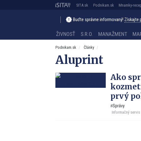
SITA.sk
Podnikam.sk
Mnamky-recep
Buďte správne informovaný!
Získajte
ŽIVNOSŤ
S.R.O.
MANAŽMENT
MA
Podnikam.sk
Články
Aluprint
Ako spr
kozmeti
prvý po
Správy
Informačný servis