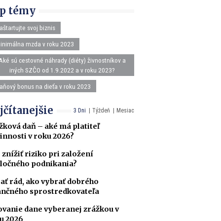
p témy
aštartujte svoj biznis
inimálna mzda v roku 2023
Aké sú cestovné náhrady (diéty) živnostníkov a
iných SZČO od 1.9.2022 a v roku 2023?
aňový bonus na dieťa v roku 2023
jčítanejšie
3 Dni
Týždeň
Mesiac
žková daň – aké má platiteľ
innosti v roku 2026?
 znížiť riziko pri založení
ločného podnikania?
ať rád, ako vybrať dobrého
ančného sprostredkovateľa
ovanie dane vyberanej zrážkou v
u 2026