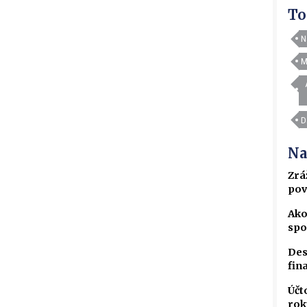
To
N
M
D
Na
Zrá
pov
Ako
spo
Des
fin
Účt
rok