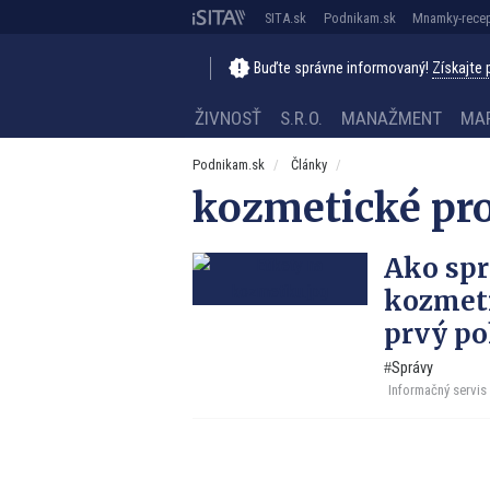
SITA.sk
Podnikam.sk
Mnamky-recep
Buďte správne informovaný!
Získajte
ŽIVNOSŤ
S.R.O.
MANAŽMENT
MA
Podnikam.sk
Články
kozmetické pr
Ako spr
kozmeti
prvý po
Správy
Informačný servis