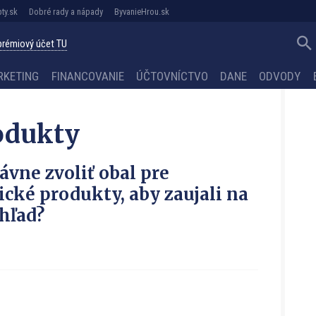
ty.sk
Dobré rady a nápady
ByvanieHrou.sk
 prémiový účet TU
RKETING
FINANCOVANIE
ÚČTOVNÍCTVO
DANE
ODVODY
odukty
ávne zvoliť obal pre
cké produkty, aby zaujali na
hľad?