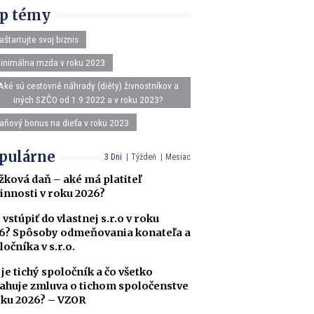
p témy
aštartujte svoj biznis
inimálna mzda v roku 2023
Aké sú cestovné náhrady (diéty) živnostníkov a
iných SZČO od 1.9.2022 a v roku 2023?
aňový bonus na dieťa v roku 2023
pulárne
3 Dni
Týždeň
Mesiac
žková daň – aké má platiteľ
innosti v roku 2026?
 vstúpiť do vlastnej s.r.o v roku
6? Spôsoby odmeňovania konateľa a
ločníka v s.r.o.
 je tichý spoločník a čo všetko
ahuje zmluva o tichom spoločenstve
oku 2026? – VZOR