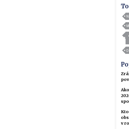
To
N
M
D
Po
Zrá
pov
Ako
202
spo
Kto
obs
v r