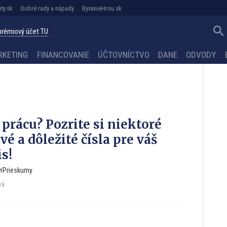
ty.sk
Dobré rady a nápady
ByvanieHrou.sk
 prémiový účet TU
RKETING
FINANCOVANIE
ÚČTOVNÍCTVO
DANE
ODVODY
 prácu? Pozrite si niektoré
é a dôležité čísla pre váš
s!
Prieskumy
vá