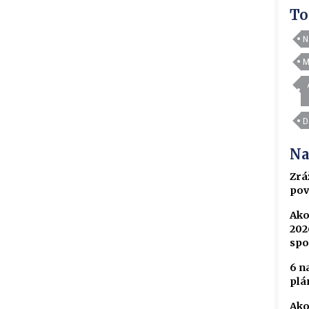
To
N
M
D
Na
Zrá
pov
Ako
202
spo
6 n
plá
Ako