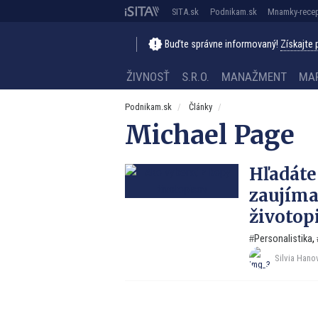
SITA.sk
Podnikam.sk
Mnamky-recep
Buďte správne informovaný!
Získajte
ŽIVNOSŤ
S.R.O.
MANAŽMENT
MA
Podnikam.sk
Články
Michael Page
Hľadáte
zaujímav
životopi
Personalistika
,
Silvia Hano