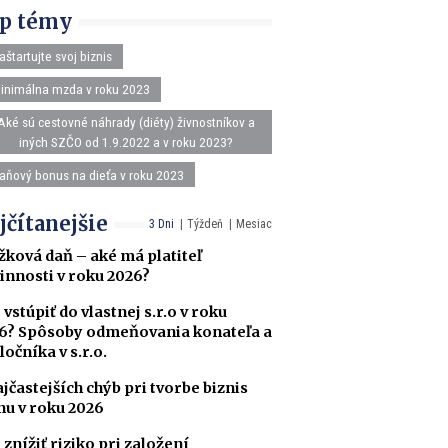
p témy
aštartujte svoj biznis
inimálna mzda v roku 2023
Aké sú cestovné náhrady (diéty) živnostníkov a
iných SZČO od 1.9.2022 a v roku 2023?
aňový bonus na dieťa v roku 2023
jčítanejšie
3 Dni
Týždeň
Mesiac
žková daň – aké má platiteľ
innosti v roku 2026?
 vstúpiť do vlastnej s.r.o v roku
6? Spôsoby odmeňovania konateľa a
ločníka v s.r.o.
ajčastejších chýb pri tvorbe biznis
nu v roku 2026
 znížiť riziko pri založení