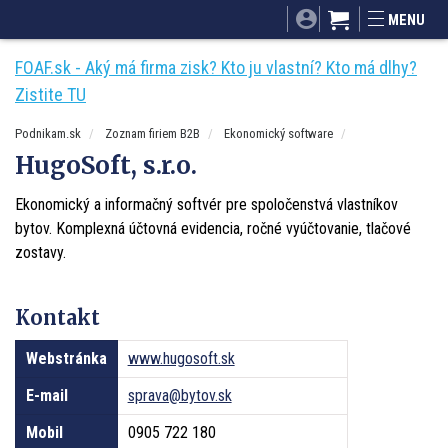
SITA.sk
Podnikam.sk
Mnamky-recepty.sk
MENU
Dobré rady a nápady
ByvanieHrou.sk
FOAF.sk - Aký má firma zisk? Kto ju vlastní? Kto má dlhy?
Zistite TU
Podnikam.sk
Zoznam firiem B2B
Ekonomický software
HugoSoft, s.r.o.
Ekonomický a informačný softvér pre spoločenstvá vlastníkov
bytov. Komplexná účtovná evidencia, ročné vyúčtovanie, tlačové
zostavy.
Kontakt
Webstránka
www.hugosoft.sk
E-mail
sprava@bytov.sk
Mobil
0905 722 180