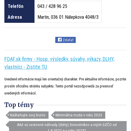
Telefón
043 / 428 96 25
Adresa
Martin, 036 01 Nálepkova 4048/3
Zdieľať
FOAF.sk firmy - Hosp. výsledky, súvahy, výkazy, DLHY,
vlastníci - Zistite TU
Uvedené informácie majú len orientačný charakter. Pre aktuálne informácie, pozrite
prosím oficiálnu stránku subjektu. Tento portál nezodpovedá za presnosť
uvedených informácií.
Top témy
Naštartujte svoj biznis
Minimálna mzda v roku 2023
Aké sú cestovné náhrady (diéty) živnostníkov a iných SZČO od
1.9.2022 a v roku 2023?