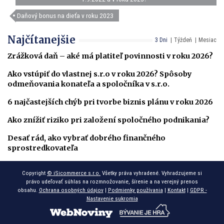
Daňový bonus na dieťa v roku 2023
Najčítanejšie
3 Dni
Týždeň
Mesiac
Zrážková daň – aké má platiteľ povinnosti v roku 2026?
Ako vstúpiť do vlastnej s.r.o v roku 2026? Spôsoby
odmeňovania konateľa a spoločníka v s.r.o.
6 najčastejších chýb pri tvorbe biznis plánu v roku 2026
Ako znížiť riziko pri založení spoločného podnikania?
Desať rád, ako vybrať dobrého finančného
sprostredkovateľa
Copyright
© iSicommerce s.r.o.
Všetky práva vyhradené. Vyhradzujeme si
právo udeľovať súhlas na rozmnožovanie, šírenie a na verejný prenos
obsahu.
Ochrana osobných údajov
|
Podmienky používania
|
Kontakt
|
GDPR -
Nastavenie sukromia