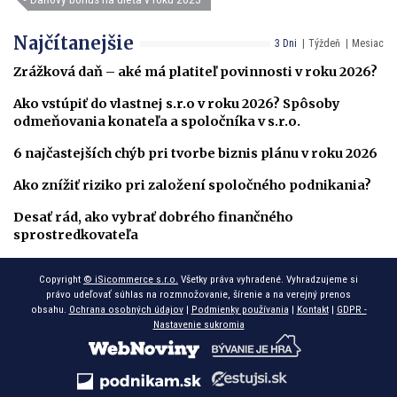
Najčítanejšie
3 Dni
Týždeň
Mesiac
Zrážková daň – aké má platiteľ povinnosti v roku 2026?
Ako vstúpiť do vlastnej s.r.o v roku 2026? Spôsoby
odmeňovania konateľa a spoločníka v s.r.o.
6 najčastejších chýb pri tvorbe biznis plánu v roku 2026
Ako znížiť riziko pri založení spoločného podnikania?
Desať rád, ako vybrať dobrého finančného
sprostredkovateľa
Copyright
© iSicommerce s.r.o.
Všetky práva vyhradené. Vyhradzujeme si
právo udeľovať súhlas na rozmnožovanie, šírenie a na verejný prenos
obsahu.
Ochrana osobných údajov
|
Podmienky používania
|
Kontakt
|
GDPR -
Nastavenie sukromia