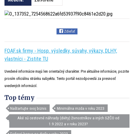
Zdieľať
FOAF.sk firmy - Hosp. výsledky, súvahy, výkazy, DLHY,
vlastníci - Zistite TU
Uvedené informácie majú len orientačný charakter. Pre aktuálne informácie, pozrite
prosím oficiálnu stránku subjektu. Tento portál nezodpovedá za presnosť
uvedených informácií.
Top témy
Naštartujte svoj biznis
Minimálna mzda v roku 2023
Aké sú cestovné náhrady (diéty) živnostníkov a iných SZČO od
1.9.2022 a v roku 2023?
Daňový bonus na dieťa v roku 2023