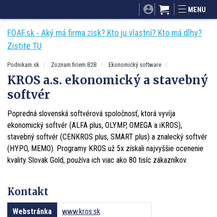
SITA.sk
Podnikam.sk
Mnamky-recepty.sk
MENU
Dobré rady a nápady
ByvanieHrou.sk
FOAF.sk - Aký má firma zisk? Kto ju vlastní? Kto má dlhy?
Zistite TU
Podnikam.sk
Zoznam firiem B2B
Ekonomický software
KROS a.s. ekonomický a stavebný
softvér
Popredná slovenská softvérová spoločnosť, ktorá vyvíja
ekonomický softvér (ALFA plus, OLYMP, OMEGA a iKROS),
stavebný softvér (CENKROS plus, SMART plus) a znalecký softvér
(HYPO, MEMO). Programy KROS už 5x získali najvyššie ocenenie
kvality Slovak Gold, používa ich viac ako 80 tisíc zákazníkov.
Kontakt
Webstránka
www.kros.sk