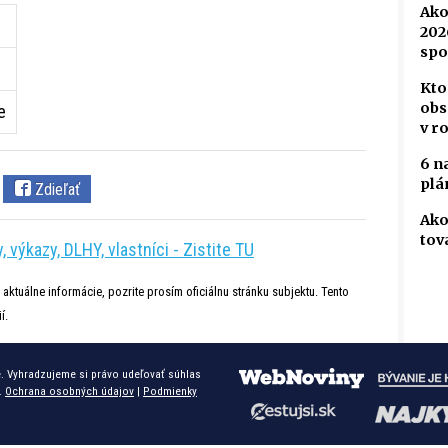
Ako
202
spo
Kto
obs
e
v r
6 n
plá
Zdieľať
Ako
tov
 výkazy, DLHY, vlastníci - Zistite TU
 aktuálne informácie, pozrite prosím oficiálnu stránku subjektu. Tento
í.
. Vyhradzujeme si právo udeľovať súhlas
.
Ochrana osobných údajov
|
Podmienky