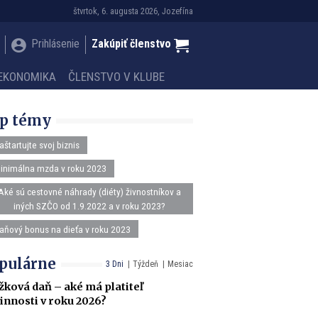
štvrtok, 6. augusta 2026, Jozefína
Prihlásenie
Zakúpiť členstvo
EKONOMIKA
ČLENSTVO V KLUBE
p témy
aštartujte svoj biznis
inimálna mzda v roku 2023
Aké sú cestovné náhrady (diéty) živnostníkov a
iných SZČO od 1.9.2022 a v roku 2023?
aňový bonus na dieťa v roku 2023
pulárne
3 Dni
Týždeň
Mesiac
žková daň – aké má platiteľ
innosti v roku 2026?