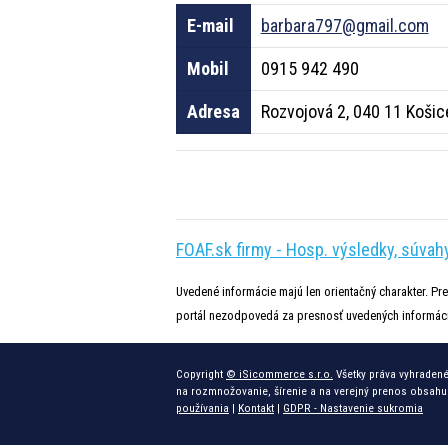
E-mail
barbara797@gmail.com
Mobil
0915 942 490
Adresa
Rozvojová 2, 040 11 Košic
FOAF.sk firmy - Hosp. výsledky, súvahy,
Uvedené informácie majú len orientačný charakter. Pre
portál nezodpovedá za presnosť uvedených informáci
Copyright
© iSicommerce s.r.o.
Všetky práva vyhradené
na rozmnožovanie, šírenie a na verejný prenos obsahu
používania
|
Kontakt
|
GDPR - Nastavenie sukromia