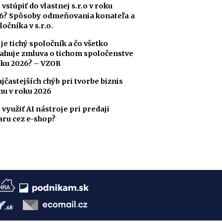
 vstúpiť do vlastnej s.r.o v roku
6? Spôsoby odmeňovania konateľa a
ločníka v s.r.o.
 je tichý spoločník a čo všetko
ahuje zmluva o tichom spoločenstve
oku 2026? – VZOR
ajčastejších chýb pri tvorbe biznis
nu v roku 2026
 využiť AI nástroje pri predaji
aru cez e-shop?