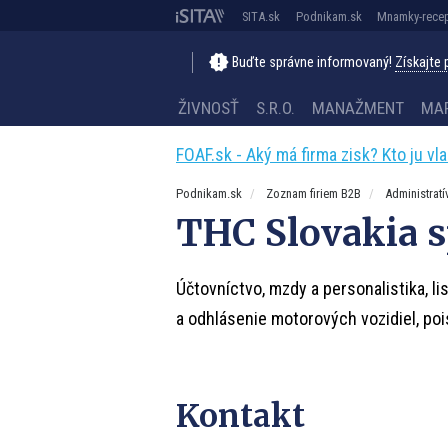
SITA.sk
Podnikam.sk
Mnamky-recep
Buďte správne informovaný!
Získajte
ŽIVNOSŤ
S.R.O.
MANAŽMENT
MA
FOAF.sk - Aký má firma zisk? Kto ju vl
Podnikam.sk
Zoznam firiem B2B
Administratí
THC Slovakia sp
Účtovníctvo, mzdy a personalistika, lis
a odhlásenie motorových vozidiel, poi
Kontakt