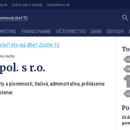
ty.sk
Dobré rady a nápady
ByvanieHrou.sk
 prémiový účet TU
RKETING
FINANCOVANIE
ÚČTOVNÍCTVO
DANE
ODVODY
astní? Kto má dlhy? Zistite TU
To
vne služby
N
ol. s r.o.
M
ty a písomnosti, tlačivá, administratíva, prihlásenie
stenie.
D
Po
Zrá
pov