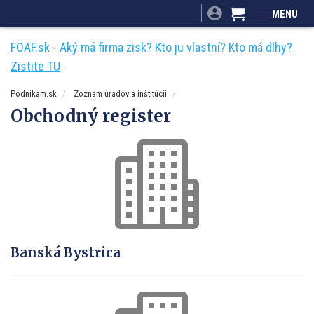
SITA.sk
Podnikam.sk
Mnamky-recepty.sk
MENU
Dobré rady a nápady
ByvanieHrou.sk
FOAF.sk - Aký má firma zisk? Kto ju vlastní? Kto má dlhy?
Zistite TU
Podnikam.sk
Zoznam úradov a inštitúcií
Obchodný register
Banská Bystrica