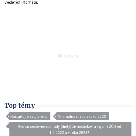
uvedených informácií.
Top témy
Naštartujte svoj biznis
Minimálna mzda v roku 2023
Aké sú cestovné náhrady (diéty) živnostníkov a iných SZČO od
1.9.2022 a v roku 2023?