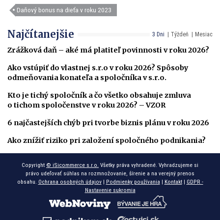
Daňový bonus na dieťa v roku 2023
Najčítanejšie
3 Dni
Týždeň
Mesiac
Zrážková daň – aké má platiteľ povinnosti v roku 2026?
Ako vstúpiť do vlastnej s.r.o v roku 2026? Spôsoby
odmeňovania konateľa a spoločníka v s.r.o.
Kto je tichý spoločník a čo všetko obsahuje zmluva
o tichom spoločenstve v roku 2026? – VZOR
6 najčastejších chýb pri tvorbe biznis plánu v roku 2026
Ako znížiť riziko pri založení spoločného podnikania?
Copyright
© iSicommerce s.r.o.
Všetky práva vyhradené. Vyhradzujeme si
právo udeľovať súhlas na rozmnožovanie, šírenie a na verejný prenos
obsahu.
Ochrana osobných údajov
|
Podmienky používania
|
Kontakt
|
GDPR -
Nastavenie sukromia