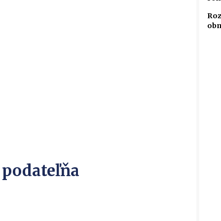
Roz
obm
 podateľňa