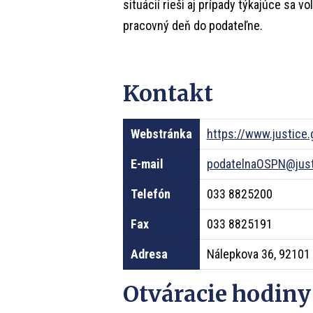
situácií rieši aj prípady týkajúce sa 
pracovný deň do podateľne.
Kontakt
Webstránka
https://www.justice.
E-mail
podatelnaOSPN@just
Telefón
033 8825200
Fax
033 8825191
Adresa
Nálepkova 36, 92101
Otváracie hodiny