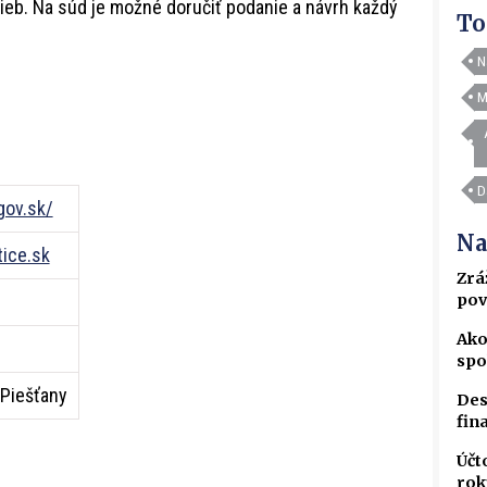
volieb. Na súd je možné doručiť podanie a návrh každý
To
N
M
D
gov.sk/
Na
ice.sk
Zrá
pov
Ako
spo
 Piešťany
Des
fin
Účt
rok