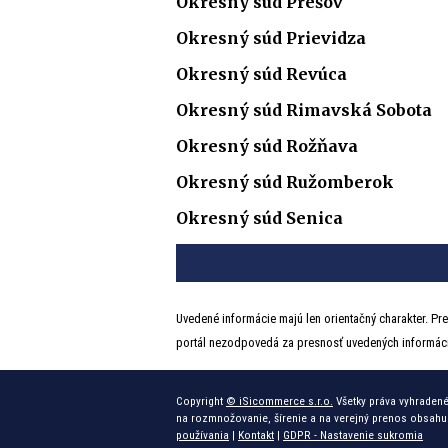
Okresný súd Prešov
Okresný súd Prievidza
Okresný súd Revúca
Okresný súd Rimavská Sobota
Okresný súd Rožňava
Okresný súd Ružomberok
Okresný súd Senica
Uvedené informácie majú len orientačný charakter. Pre
portál nezodpovedá za presnosť uvedených informáci
Copyright
© iSicommerce s.r.o.
Všetky práva vyhradené
na rozmnožovanie, šírenie a na verejný prenos obsahu
používania
|
Kontakt
|
GDPR - Nastavenie sukromia