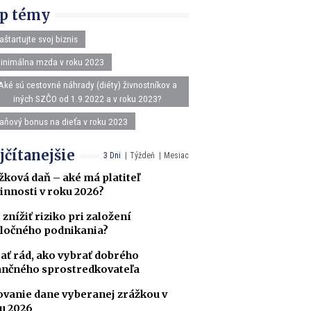
p témy
aštartujte svoj biznis
inimálna mzda v roku 2023
Aké sú cestovné náhrady (diéty) živnostníkov a
iných SZČO od 1.9.2022 a v roku 2023?
aňový bonus na dieťa v roku 2023
jčítanejšie
3 Dni
Týždeň
Mesiac
žková daň – aké má platiteľ
innosti v roku 2026?
 znížiť riziko pri založení
ločného podnikania?
ať rád, ako vybrať dobrého
ančného sprostredkovateľa
ovanie dane vyberanej zrážkou v
u 2026