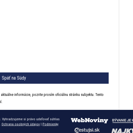
Späť na Súdy
 aktuálne informácie, pozrite prosím oficiálnu stránku subjektu. Tento
í.
. Vyhradzujeme si právo udeľovať súhlas
.
Ochrana osobných údajov
|
Podmienky