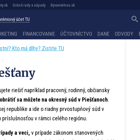
ty.sk
Dobré rady a nápady
ByvanieHrou.sk
 prémiový účet TU
RKETING
FINANCOVANIE
ÚČTOVNÍCTVO
DANE
ODVODY
astní? Kto má dlhy? Zistite TU
ešťany
jete riešiť napríklad pracovný, rodinný, občiansky
obrátiť sa môžete na okresný súd v Piešťanoch
.
ej republike a ide o riadny prvostupňový súd v
príslušnosťou v rámci celého regiónu.
ípady a veci,
v prípade zákonom stanovených