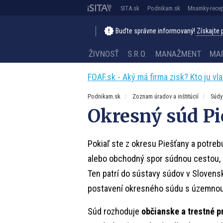
SITA.sk
Podnikam.sk
Mnamky-recep
Buďte správne informovaný!
Získajte
ŽIVNOSŤ
S.R.O.
MANAŽMENT
MA
FOAF.sk - Aký má firma zisk? Kto ju vl
Podnikam.sk
Zoznam úradov a inštitúcií
Súdy
Okresný súd Pi
Pokiaľ ste z okresu Piešťany a potrebu
alebo obchodný spor súdnou cestou,
Ten patrí do sústavy súdov v Slovensk
postavení okresného súdu s územnou 
Súd rozhoduje
občianske a trestné pr