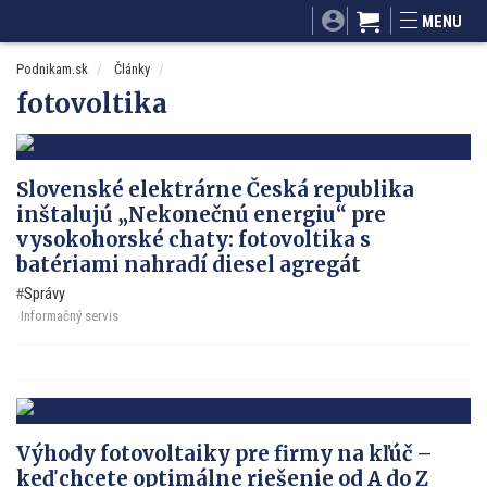
SITA.sk
Podnikam.sk
Mnamky-recepty.sk
MENU
Dobré rady a nápady
ByvanieHrou.sk
Podnikam.sk
Články
fotovoltika
Slovenské elektrárne Česká republika
inštalujú „Nekonečnú energiu“ pre
vysokohorské chaty: fotovoltika s
batériami nahradí diesel agregát
Správy
Informačný servis
Výhody fotovoltaiky pre firmy na kľúč –
keď chcete optimálne riešenie od A do Z