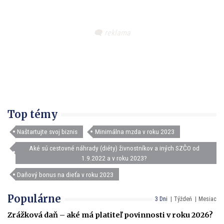
Top témy
Naštartujte svoj biznis
Minimálna mzda v roku 2023
Aké sú cestovné náhrady (diéty) živnostníkov a iných SZČO od
1.9.2022 a v roku 2023?
Daňový bonus na dieťa v roku 2023
Populárne
3 Dni
Týždeň
Mesiac
Zrážková daň – aké má platiteľ povinnosti v roku 2026?