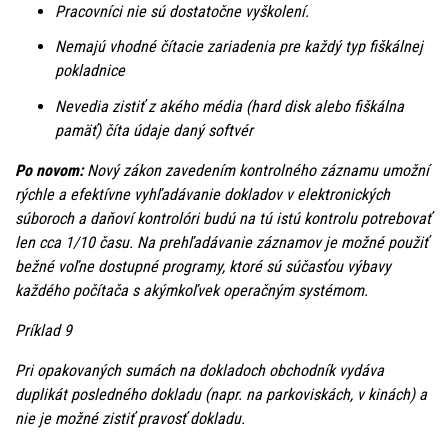
Pracovníci nie sú dostatočne vyškolení.
Nemajú vhodné čítacie zariadenia pre každý typ fiškálnej
pokladnice
Nevedia zistiť z akého média (hard disk alebo fiškálna
pamäť) číta údaje daný softvér
Po novom:
Nový zákon zavedením kontrolného záznamu umožní
rýchle a efektívne vyhľadávanie dokladov v elektronických
súboroch a daňoví kontrolóri budú na tú istú kontrolu potrebovať
len cca 1/10 času. Na prehľadávanie záznamov je možné použiť
bežné voľne dostupné programy, ktoré sú súčasťou výbavy
každého počítača s akýmkoľvek operačným systémom.
Príklad 9
Pri opakovaných sumách na dokladoch obchodník vydáva
duplikát posledného dokladu (napr. na parkoviskách, v kinách) a
nie je možné zistiť pravosť dokladu.