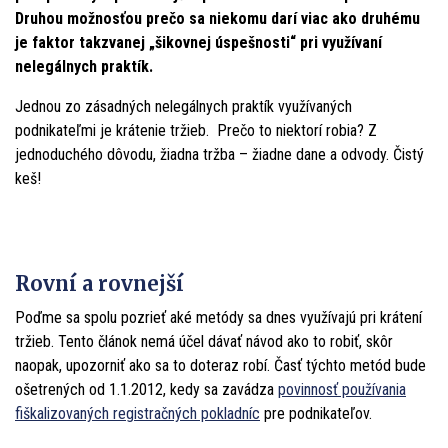
Druhou možnosťou prečo sa niekomu darí viac ako druhému
je faktor takzvanej „šikovnej úspešnosti“ pri využívaní
nelegálnych praktík.
Jednou zo zásadných nelegálnych praktík využívaných
podnikateľmi je krátenie tržieb. Prečo to niektorí robia? Z
jednoduchého dôvodu, žiadna tržba – žiadne dane a odvody. Čistý
keš!
Rovní a rovnejší
Poďme sa spolu pozrieť aké metódy sa dnes využívajú pri krátení
tržieb. Tento článok nemá účel dávať návod ako to robiť, skôr
naopak, upozorniť ako sa to doteraz robí. Časť týchto metód bude
ošetrených od 1.1.2012, kedy sa zavádza
povinnosť používania
fiškalizovaných registračných pokladníc
pre podnikateľov.