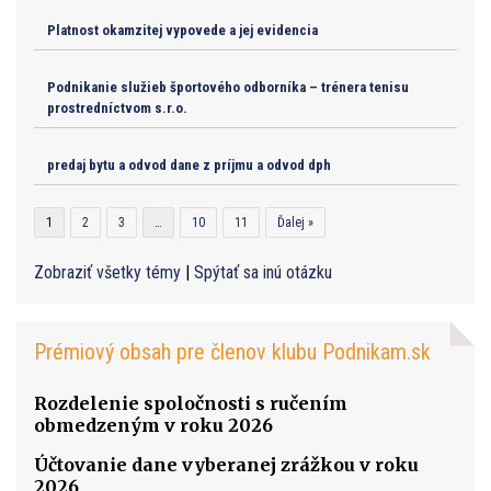
Platnost okamzitej vypovede a jej evidencia
Podnikanie služieb športového odborníka – trénera tenisu
prostredníctvom s.r.o.
predaj bytu a odvod dane z príjmu a odvod dph
1
2
3
…
10
11
Ďalej »
Zobraziť všetky témy
|
Spýtať sa inú otázku
Prémiový obsah pre členov klubu Podnikam.sk
Rozdelenie spoločnosti s ručením
obmedzeným v roku 2026
Účtovanie dane vyberanej zrážkou v roku
2026