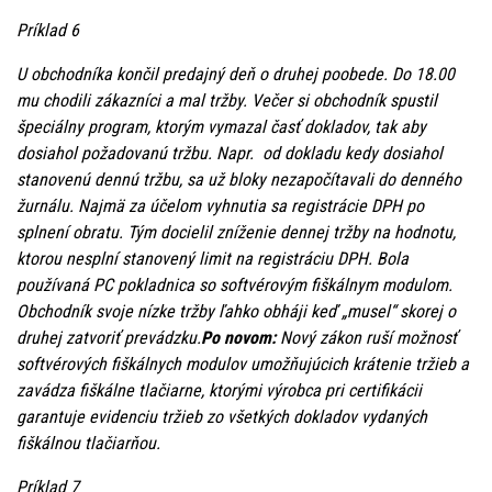
Príklad 6
U obchodníka končil predajný deň o druhej poobede. Do 18.00
mu chodili zákazníci a mal tržby. Večer si obchodník spustil
špeciálny program, ktorým vymazal časť dokladov, tak aby
dosiahol požadovanú tržbu. Napr. od dokladu kedy dosiahol
stanovenú dennú tržbu, sa už bloky nezapočítavali do denného
žurnálu. Najmä za účelom vyhnutia sa registrácie DPH po
splnení obratu. Tým docielil zníženie dennej tržby na hodnotu,
ktorou nesplní stanovený limit na registráciu DPH. Bola
používaná PC pokladnica so softvérovým fiškálnym modulom.
Obchodník svoje nízke tržby ľahko obháji keď „musel“ skorej o
druhej zatvoriť prevádzku.
Po novom:
Nový zákon ruší možnosť
softvérových fiškálnych modulov umožňujúcich krátenie tržieb a
zavádza fiškálne tlačiarne, ktorými výrobca pri certifikácii
garantuje evidenciu tržieb zo všetkých dokladov vydaných
fiškálnou tlačiarňou.
Príklad 7