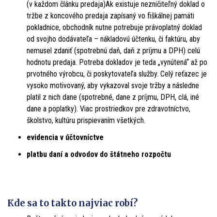
(v každom článku predaja)Ak existuje nezničiteľný doklad o
tržbe z koncového predaja zapísaný vo fiškálnej pamäti
pokladnice, obchodník nutne potrebuje právoplatný doklad
od svojho dodávateľa – nákladovú účtenku, či faktúru, aby
nemusel zdaniť (spotrebnú daň, daň z príjmu a DPH) celú
hodnotu predaja. Potreba dokladov je teda „vynútená“ až po
prvotného výrobcu, či poskytovateľa služby. Celý reťazec je
vysoko motivovaný, aby vykazoval svoje tržby a následne
platil z nich dane (spotrebné, dane z príjmu, DPH, clá, iné
dane a poplatky). Viac prostriedkov pre zdravotníctvo,
školstvo, kultúru prispievaním všetkých.
evidencia v účtovníctve
platbu daní a odvodov do štátneho rozpočtu
Kde sa to takto najviac robí?