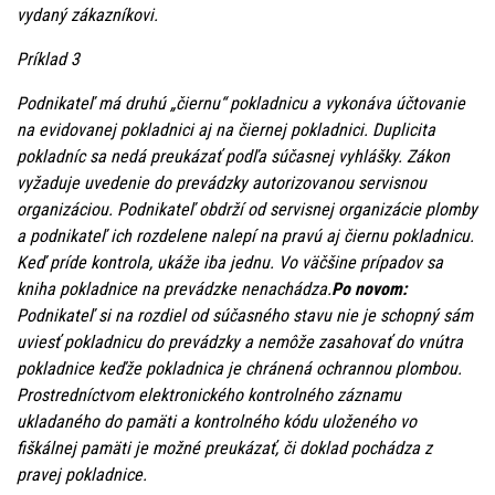
vydaný zákazníkovi.
Príklad 3
Podnikateľ má druhú „čiernu“ pokladnicu a vykonáva účtovanie
na evidovanej pokladnici aj na čiernej pokladnici. Duplicita
pokladníc sa nedá preukázať podľa súčasnej vyhlášky. Zákon
vyžaduje uvedenie do prevádzky autorizovanou servisnou
organizáciou. Podnikateľ obdrží od servisnej organizácie plomby
a podnikateľ ich rozdelene nalepí na pravú aj čiernu pokladnicu.
Keď príde kontrola, ukáže iba jednu. Vo väčšine prípadov sa
kniha pokladnice na prevádzke nenachádza.
Po novom:
Podnikateľ si na rozdiel od súčasného stavu nie je schopný sám
uviesť pokladnicu do prevádzky a nemôže zasahovať do vnútra
pokladnice keďže pokladnica je chránená ochrannou plombou.
Prostredníctvom elektronického kontrolného záznamu
ukladaného do pamäti a kontrolného kódu uloženého vo
fiškálnej pamäti je možné preukázať, či doklad pochádza z
pravej pokladnice.