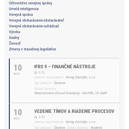
Účtovníctvo verejnej správy
Umelá inteligencia
Verejná správa
Verejné obstarávanie-obstarávateľ
Verejné obstarávanie-uchádzač
Výroba
žiadny
Živnosť
Zmeny v stavebnej legislatíve
10
IFRS 9 – FINANČNÉ NÁSTROJE
8:30
AUG
Udalosť usporiadaná:
Verlag Dashöfer, s.r.o.
Typ Udalosti:
Školenie
Oblasť školenia:
Medzinárodné účtovné štandardy - IAS/IFRS, US GAAP
10
VEDENIE TÍMOV A RIADENIE PROCESOV
8:30
AUG
Udalosť usporiadaná:
Verlag Dashöfer, s.r.o.
Typ Udalosti:
Školenie
Oblasť školenia:
Riadenie