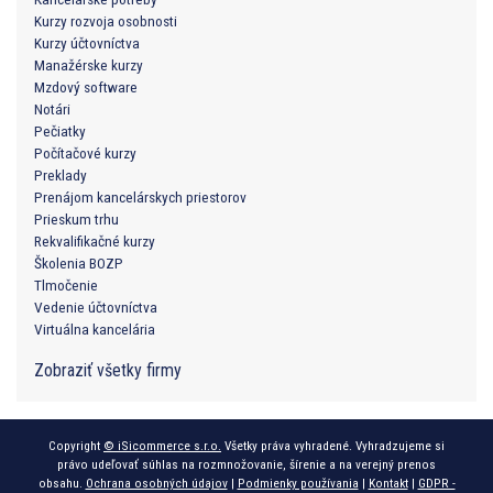
Kurzy rozvoja osobnosti
Kurzy účtovníctva
Manažérske kurzy
Mzdový software
Notári
Pečiatky
Počítačové kurzy
Preklady
Prenájom kancelárskych priestorov
Prieskum trhu
Rekvalifikačné kurzy
Školenia BOZP
Tlmočenie
Vedenie účtovníctva
Virtuálna kancelária
Zobraziť všetky firmy
Copyright
© iSicommerce s.r.o.
Všetky práva vyhradené. Vyhradzujeme si
právo udeľovať súhlas na rozmnožovanie, šírenie a na verejný prenos
obsahu.
Ochrana osobných údajov
|
Podmienky používania
|
Kontakt
|
GDPR -