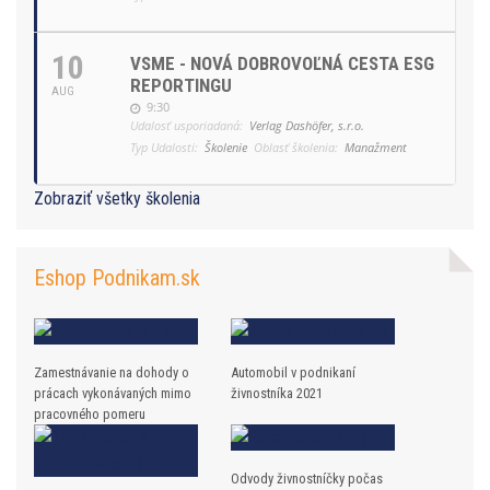
10
VSME - NOVÁ DOBROVOĽNÁ CESTA ESG
REPORTINGU
AUG
9:30
Udalosť usporiadaná:
Verlag Dashöfer, s.r.o.
Typ Udalosti:
Školenie
Oblasť školenia:
Manažment
Zobraziť všetky školenia
Eshop Podnikam.sk
Zamestnávanie na dohody o
Automobil v podnikaní
prácach vykonávaných mimo
živnostníka 2021
pracovného pomeru
Odvody živnostníčky počas