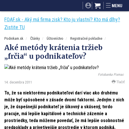
SITA.sk
Podnikam.sk
Mnamky-recepty.sk
MENU
Dobré rady a nápady
ByvanieHrou.sk
FOAF.sk - Aký má firma zisk? Kto ju vlastní? Kto má dlhy?
Zistite TU
Podnikam.sk
Články
Účtovníctvo
Registračné pokladne
Aké metódy krátenia tržieb
„frčia“ u podnikateľov?
Fotobanka Pixmac
Tlačiť
14. decembra 2011
To, že sa niektorému podnikateľovi darí viac ako druhému
môže byť spôsobené v zásade dvomi faktormi. Jedným z nich
je, že úspešnejší podnikateľ je šikovný a skúsený, tvrdo
pracuje, má lepšie kapitálové a technické zázemie a
prostriedky, teda môžeme povedať, že má lepšie osobnostné
predpoklady a prívetivejšie prostredie v ktorom podniká.