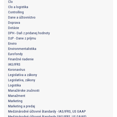
Clo
Clo a logistika
Controlling
Dane a účtovníctvo
Doprava
Dotácie
DPH - Daň z pridanej hodnoty
DzP - Dane z príjmu
Enviro
Environmentalistika
Eurofondy
Finančné riadenie
IAS/IFRS
Koronavírus
Legislatíva a zákony
Legislatíva, zákony
Logistika
Manažérske zručnosti
Manažment
Marketing
Marketing a predaj
Medzinárodné účtovné štandardy - IAS/IFRS, US GAAP
Medzinárodné účtovné štandardy (IAS/IFRS, US GAAP)