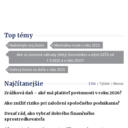
Top témy
Naštartujte svoj biznis
Minimálna mzda v roku 2023
Aké sú cestovné náhrady (diéty) živnostníkov a iných SZČO od
1.9.2022 a v roku 2023?
Daňový bonus na dieťa v roku 2023
Najčítanejšie
3 Dni
Týždeň
Mesiac
Zrážková daň – aké má platiteľ povinnosti v roku 2026?
Ako znížiť riziko pri založení spoločného podnikania?
Desať rád, ako vybrať dobrého finančného
sprostredkovateľa