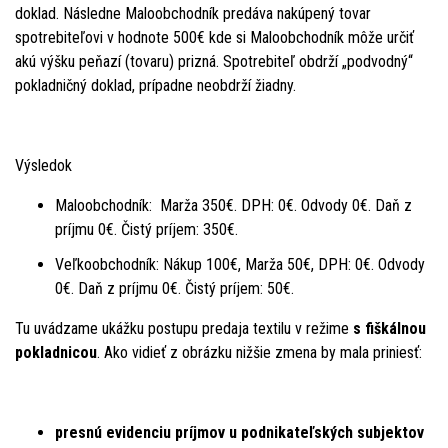
doklad. Následne Maloobchodník predáva nakúpený tovar
spotrebiteľovi v hodnote 500€ kde si Maloobchodník môže určiť
akú výšku peňazí (tovaru) prizná. Spotrebiteľ obdrží „podvodný“
pokladničný doklad, prípadne neobdrží žiadny.
Výsledok
Maloobchodník: Marža 350€. DPH: 0€. Odvody 0€. Daň z
príjmu 0€. Čistý príjem: 350€.
Veľkoobchodník: Nákup 100€, Marža 50€, DPH: 0€. Odvody
0€. Daň z príjmu 0€. Čistý príjem: 50€.
Tu uvádzame ukážku postupu predaja textilu v režime
s fiškálnou
pokladnicou
. Ako vidieť z obrázku nižšie zmena by mala priniesť:
presnú evidenciu príjmov u podnikateľských subjektov