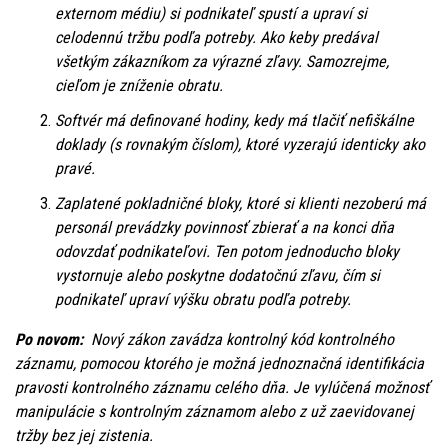
externom médiu) si podnikateľ spustí a upraví si
celodennú tržbu podľa potreby. Ako keby predával
všetkým zákazníkom za výrazné zľavy. Samozrejme,
cieľom je zníženie obratu.
Softvér má definované hodiny, kedy má tlačiť nefiškálne
doklady (s rovnakým číslom), ktoré vyzerajú identicky ako
pravé.
Zaplatené pokladničné bloky, ktoré si klienti nezoberú má
personál prevádzky povinnosť zbierať a na konci dňa
odovzdať podnikateľovi. Ten potom jednoducho bloky
vystornuje alebo poskytne dodatočnú zľavu, čím si
podnikateľ upraví výšku obratu podľa potreby.
Po novom:
Nový zákon zavádza kontrolný kód kontrolného
záznamu, pomocou ktorého je možná jednoznačná identifikácia
pravosti kontrolného záznamu celého dňa. Je vylúčená možnosť
manipulácie s kontrolným záznamom alebo z už zaevidovanej
tržby bez jej zistenia.