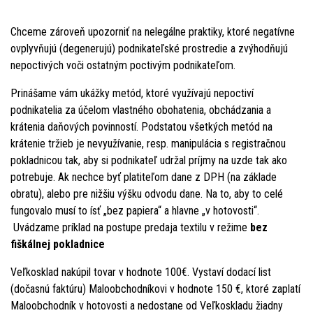
Chceme zároveň upozorniť na nelegálne praktiky, ktoré negatívne
ovplyvňujú (degenerujú) podnikateľské prostredie a zvýhodňujú
nepoctivých voči ostatným poctivým podnikateľom.
Prinášame vám ukážky metód, ktoré využívajú nepoctiví
podnikatelia za účelom vlastného obohatenia, obchádzania a
krátenia daňových povinností. Podstatou všetkých metód na
krátenie tržieb je nevyužívanie, resp. manipulácia s registračnou
pokladnicou tak, aby si podnikateľ udržal príjmy na uzde tak ako
potrebuje. Ak nechce byť platiteľom dane z DPH (na základe
obratu), alebo pre nižšiu výšku odvodu dane. Na to, aby to celé
fungovalo musí to ísť „bez papiera“ a hlavne „v hotovosti“.
Uvádzame príklad na postupe predaja textilu v režime
bez
fiškálnej pokladnice
Veľkosklad nakúpil tovar v hodnote 100€. Vystaví dodací list
(dočasnú faktúru) Maloobchodníkovi v hodnote 150 €, ktoré zaplatí
Maloobchodník v hotovosti a nedostane od Veľkoskladu žiadny