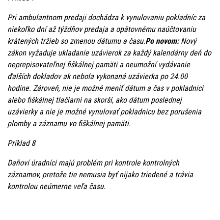
Pri ambulantnom predaji dochádza k vynulovaniu pokladníc za
niekoľko dní až týždňov predaja a opätovnému naúčtovaniu
krátených tržieb so zmenou dátumu a času.
Po novom:
Nový
zákon vyžaduje ukladanie uzávierok za každý kalendárny deň do
neprepisovateľnej fiškálnej pamäti a neumožní vydávanie
ďalších dokladov ak nebola vykonaná uzávierka po 24.00
hodine. Zároveň, nie je možné meniť dátum a čas v pokladnici
alebo fiškálnej tlačiarni na skorší, ako dátum poslednej
uzávierky a nie je možné vynulovať pokladnicu bez porušenia
plomby a záznamu vo fiškálnej pamäti.
Príklad 8
Daňoví úradníci majú problém pri kontrole kontrolných
záznamov, pretože tie nemusia byť nijako triedené a trávia
kontrolou neúmerne veľa času.