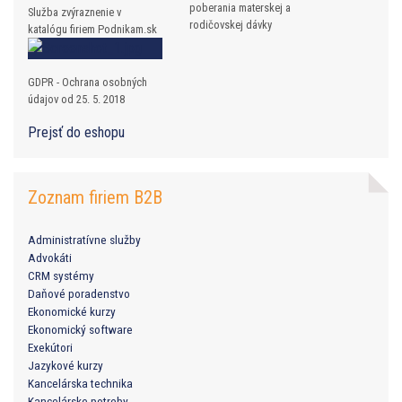
poberania materskej a
Služba zvýraznenie v
rodičovskej dávky
katalógu firiem Podnikam.sk
GDPR - Ochrana osobných
údajov od 25. 5. 2018
Prejsť do eshopu
Zoznam firiem B2B
Administratívne služby
Advokáti
CRM systémy
Daňové poradenstvo
Ekonomické kurzy
Ekonomický software
Exekútori
Jazykové kurzy
Kancelárska technika
Kancelárske potreby