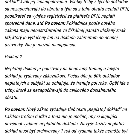
doklad“ kvôli jej zmanipulovaniu. Všetky tržby z týchto dokladov
sa nezapočítavajú do obratu a tým sa z toho obratu neplatí DPH,
podnikateľ sa vyhýba registrácii za platiteľa DPH, neplatí
spotrebné dane, atď.
Po novom:
Pokladnice podľa nového
zákona majú neodstrániteľne vo fiškálnej pamäti uložený znak
MF, ktorý je vytlačený len na doklade zahrnutom do dennej
uzávierky. Nie je možná manipulácia.
Príklad 2
Neplatný doklad je používaný na fingovaný tréning a takýto
doklad je vydávaný zákazníkovi. Počas dňa je 60% dokladov
neplatných a subjekt sa obhajuje, že trénuje pol roka. Opäť ide o
tržby, ktoré sa nezapočítavajú do celkového dosiahnutého
obratu.
Po novom:
Nový zákon vyžaduje tlač textu „neplatný doklad“ na
každom treťom riadku a teda nie je možné, aby si kupujúci
nevšimol vydanie neplatného dokladu. Navyše každý neplatný
doklad musí byť archivovaný 1 rok od vydania takže nemôže byť