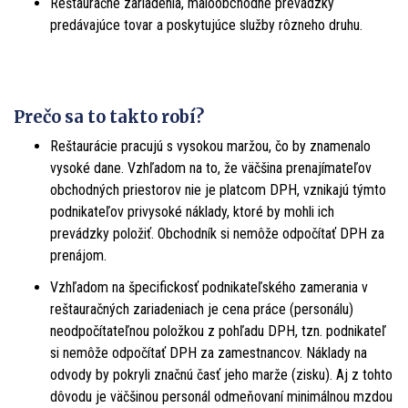
Reštauračné zariadenia, maloobchodné prevádzky
predávajúce tovar a poskytujúce služby rôzneho druhu.
Prečo sa to takto robí?
Reštaurácie pracujú s vysokou maržou, čo by znamenalo
vysoké dane. Vzhľadom na to, že väčšina prenajímateľov
obchodných priestorov nie je platcom DPH, vznikajú týmto
podnikateľov privysoké náklady, ktoré by mohli ich
prevádzky položiť. Obchodník si nemôže odpočítať DPH za
prenájom.
Vzhľadom na špecifickosť podnikateľského zamerania v
reštauračných zariadeniach je cena práce (personálu)
neodpočítateľnou položkou z pohľadu DPH, tzn. podnikateľ
si nemôže odpočítať DPH za zamestnancov. Náklady na
odvody by pokryli značnú časť jeho marže (zisku). Aj z tohto
dôvodu je väčšinou personál odmeňovaní minimálnou mzdou