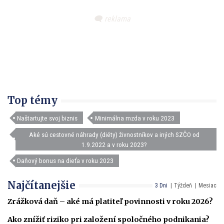
Top témy
Naštartujte svoj biznis
Minimálna mzda v roku 2023
Aké sú cestovné náhrady (diéty) živnostníkov a iných SZČO od
1.9.2022 a v roku 2023?
Daňový bonus na dieťa v roku 2023
Najčítanejšie
3 Dni
Týždeň
Mesiac
Zrážková daň – aké má platiteľ povinnosti v roku 2026?
Ako znížiť riziko pri založení spoločného podnikania?