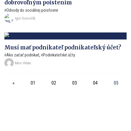
dobrovoľným poistením
Odvody do sociálnej poisťovne
Igor Surovčík
Musí mať podnikateľ podnikateľský účet?
Ako začať podnikať
,
Podnikateľské účty
Miro Vilem
«
01
02
03
04
05