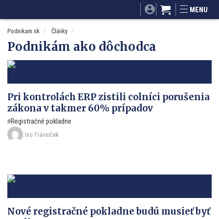
SITA.sk
Podnikam.sk
Mnamky-recepty.sk
MENU
Dobré rady a nápady
ByvanieHrou.sk
Podnikam.sk
Články
Podnikám ako dôchodca
Pri kontrolách ERP zistili colníci porušenia
zákona v takmer 60% prípadov
Registračné pokladne
Ivo Trávniček
Nové registračné pokladne budú musieť byť