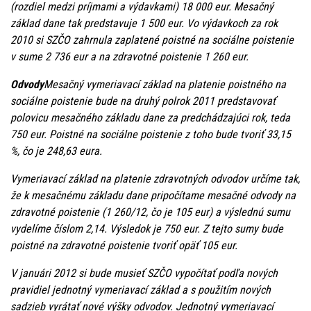
(rozdiel medzi príjmami a výdavkami) 18 000 eur. Mesačný
základ dane tak predstavuje 1 500 eur. Vo výdavkoch za rok
2010 si SZČO zahrnula zaplatené poistné na sociálne poistenie
v sume 2 736 eur a na zdravotné poistenie 1 260 eur.
Odvody
Mesačný vymeriavací základ na platenie poistného na
sociálne poistenie bude na druhý polrok 2011 predstavovať
polovicu mesačného základu dane za predchádzajúci rok, teda
750 eur. Poistné na sociálne poistenie z toho bude tvoriť 33,15
%, čo je 248,63 eura.
Vymeriavací základ na platenie zdravotných odvodov určíme tak,
že k mesačnému základu dane pripočítame mesačné odvody na
zdravotné poistenie (1 260/12, čo je 105 eur) a výslednú sumu
vydelíme číslom 2,14. Výsledok je 750 eur. Z tejto sumy bude
poistné na zdravotné poistenie tvoriť opäť 105 eur.
V januári 2012 si bude musieť SZČO vypočítať podľa nových
pravidiel jednotný vymeriavací základ a s použitím nových
sadzieb vyrátať nové výšky odvodov. Jednotný vymeriavací