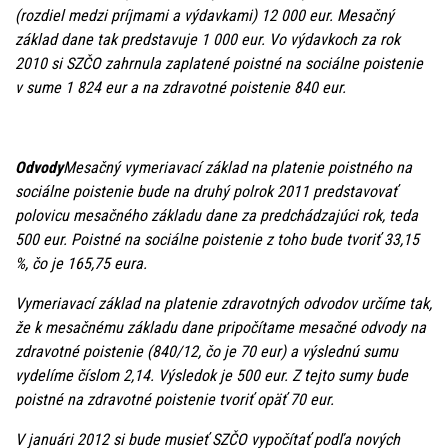
(rozdiel medzi príjmami a výdavkami) 12 000 eur. Mesačný
základ dane tak predstavuje 1 000 eur. Vo výdavkoch za rok
2010 si SZČO zahrnula zaplatené poistné na sociálne poistenie
v sume 1 824 eur a na zdravotné poistenie 840 eur.
Odvody
Mesačný vymeriavací základ na platenie poistného na
sociálne poistenie bude na druhý polrok 2011 predstavovať
polovicu mesačného základu dane za predchádzajúci rok, teda
500 eur. Poistné na sociálne poistenie z toho bude tvoriť 33,15
%, čo je 165,75 eura.
Vymeriavací základ na platenie zdravotných odvodov určíme tak,
že k mesačnému základu dane pripočítame mesačné odvody na
zdravotné poistenie (840/12, čo je 70 eur) a výslednú sumu
vydelíme číslom 2,14. Výsledok je 500 eur. Z tejto sumy bude
poistné na zdravotné poistenie tvoriť opäť 70 eur.
V januári 2012 si bude musieť SZČO vypočítať podľa nových