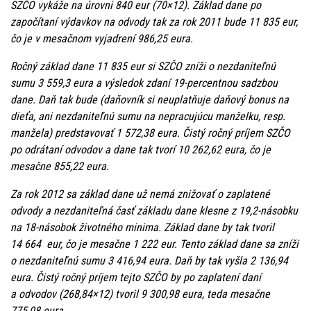
SZČO vykáže na úrovni 840 eur (70×12). Základ dane po
započítaní výdavkov na odvody tak za rok 2011 bude 11 835 eur,
čo je v mesačnom vyjadrení 986,25 eura.
Ročný základ dane 11 835 eur si SZČO zníži o nezdaniteľnú
sumu 3 559,3 eura a výsledok zdaní 19-percentnou sadzbou
dane. Daň tak bude (daňovník si neuplatňuje daňový bonus na
dieťa, ani nezdaniteľnú sumu na nepracujúcu manželku, resp.
manžela) predstavovať 1 572,38 eura. Čistý ročný príjem SZČO
po odrátaní odvodov a dane tak tvorí 10 262,62 eura, čo je
mesačne 855,22 eura.
Za rok 2012 sa základ dane už nemá znižovať o zaplatené
odvody a nezdaniteľná časť základu dane klesne z 19,2-násobku
na 18-násobok životného minima. Základ dane by tak tvoril
14 664 eur, čo je mesačne 1 222 eur. Tento základ dane sa zníži
o nezdaniteľnú sumu 3 416,94 eura. Daň by tak vyšla 2 136,94
eura. Čistý ročný príjem tejto SZČO by po zaplatení daní
a odvodov (268,84×12) tvoril 9 300,98 eura, teda mesačne
775,08 eura.