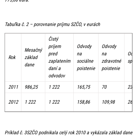
Tabuľka č. 2 – porovnanie príjmu SZČO, v eurách
Čistý
príjem
Odvody
Odvody
Mesačný
pred
na
na
Odv
Rok
základ
zaplatením
sociálne
zdravotné
spol
dane
daní a
poistenie
poistenie
odvodov
2011
986,25
1 222
165,75
70
235,
2012
1 222
1 222
158,86
109,98
268,
Príklad č. 3SZČO podnikala celý rok 2010 a vykázala základ dane