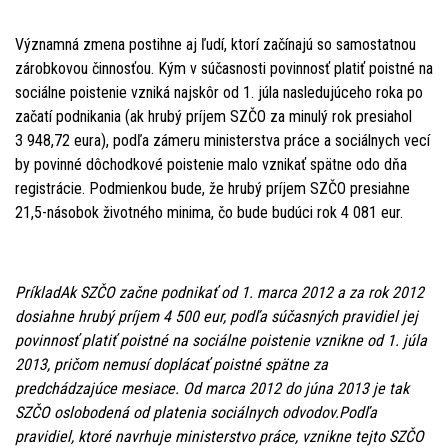
Významná zmena postihne aj ľudí, ktorí začínajú so samostatnou
zárobkovou činnosťou. Kým v súčasnosti povinnosť platiť poistné na
sociálne poistenie vzniká najskôr od 1. júla nasledujúceho roka po
začatí podnikania (ak hrubý príjem SZČO za minulý rok presiahol
3 948,72 eura), podľa zámeru ministerstva práce a sociálnych vecí
by povinné dôchodkové poistenie malo vznikať spätne odo dňa
registrácie. Podmienkou bude, že hrubý príjem SZČO presiahne
21,5-násobok životného minima, čo bude budúci rok 4 081 eur.
PríkladAk SZČO začne podnikať od 1. marca 2012 a za rok 2012
dosiahne hrubý príjem 4 500 eur, podľa súčasných pravidiel jej
povinnosť platiť poistné na sociálne poistenie vznikne od 1. júla
2013, pričom nemusí doplácať poistné spätne za
predchádzajúce mesiace. Od marca 2012 do júna 2013 je tak
SZČO oslobodená od platenia sociálnych odvodov.Podľa
pravidiel, ktoré navrhuje ministerstvo práce, vznikne tejto SZČO