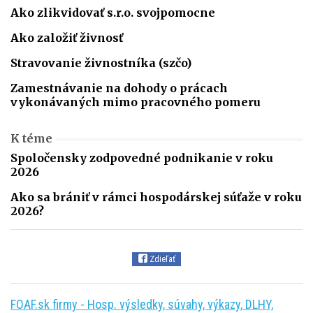
Ako zlikvidovať s.r.o. svojpomocne
Ako založiť živnosť
Stravovanie živnostníka (szčo)
Zamestnávanie na dohody o prácach
vykonávaných mimo pracovného pomeru
K téme
Spoločensky zodpovedné podnikanie v roku
2026
Ako sa brániť v rámci hospodárskej súťaže v roku
2026?
Zdieľať
FOAF.sk firmy - Hosp. výsledky, súvahy, výkazy, DLHY,