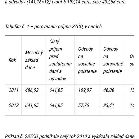
a odvodov (141,16×12) tvoril 5 192,14 eura, čiže 432,68 eura.
Tabuľka č. 1 – porovnanie príjmu SZČO, v eurách
Čistý
príjem
Odvody
Odvody
Mesačný
pred
na
na
Odv
Rok
základ
zaplatením
sociálne
zdravotné
spol
dane
daní a
poistenie
poistenie
odvodov
2011
486,52
641,65
109,07
46,06
155,
2012
641,65
641,65
57,75
83,41
141,
Príklad č. 2SZČO podnikala celý rok 2010 a vykázala základ dane