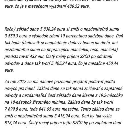
eura, čo je v mesačnom vyjadrení 486,52 eura.
Ročný základ dane 5 838,24 eura si zníži o nezdaniteľnú sumu
3 559,3 eura a výsledok zdaní 19-percentnou sadzbou dane. Daň
tak bude (daňovník si neuplatňuje daňový bonus na dieťa, ani
nezdaniteľnú sumu na nepracujúcu manželku, resp. manžela)
predstavovať 433 eur. Čistý ročný príjem SZČO po odrátaní
odvodov a dane tak tvorí 5 405,24 eura, čo je mesačne 450,44
eura.
Za rok 2012 sa má daňové priznanie prvýkrát podávať podľa
nových pravidiel. Základ dane sa tak nemá znižovať o zaplatené
odvody a nezdaniteľná časť základu dane klesne z 19,2-násobku
na 18-násobok životného minima. Základ dane by tak tvoril
7 699,8 eura, teda 641,65 eura mesačne. Tento základ dane sa
zníži o nezdaniteľnú sumu 3 416,94 eura. Daň by tak vyšla
813,74 eura. Čistý ročný príjem tejto SZČO by po zaplatení daní