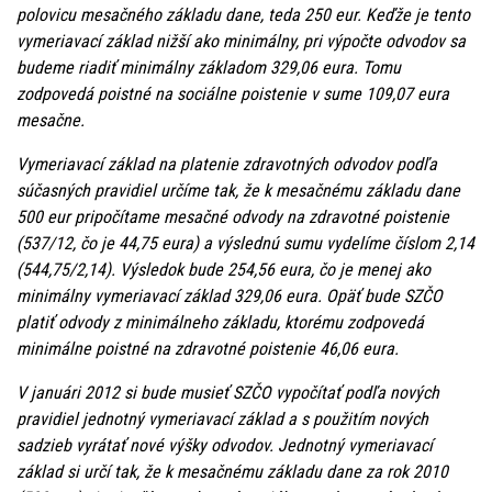
polovicu mesačného základu dane, teda 250 eur. Keďže je tento
vymeriavací základ nižší ako minimálny, pri výpočte odvodov sa
budeme riadiť minimálny základom 329,06 eura. Tomu
zodpovedá poistné na sociálne poistenie v sume 109,07 eura
mesačne.
Vymeriavací základ na platenie zdravotných odvodov podľa
súčasných pravidiel určíme tak, že k mesačnému základu dane
500 eur pripočítame mesačné odvody na zdravotné poistenie
(537/12, čo je 44,75 eura) a výslednú sumu vydelíme číslom 2,14
(544,75/2,14). Výsledok bude 254,56 eura, čo je menej ako
minimálny vymeriavací základ 329,06 eura. Opäť bude SZČO
platiť odvody z minimálneho základu, ktorému zodpovedá
minimálne poistné na zdravotné poistenie 46,06 eura.
V januári 2012 si bude musieť SZČO vypočítať podľa nových
pravidiel jednotný vymeriavací základ a s použitím nových
sadzieb vyrátať nové výšky odvodov. Jednotný vymeriavací
základ si určí tak, že k mesačnému základu dane za rok 2010