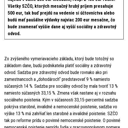
Všetky SZČO, ktorých mesačný hrubý príjem presahuje
500 eur, tak buď prejdú na vedenie si účtovníctva alebo
budú mať paušálne výdavky najviac 200 eur mesačne, čo
bude znamenať vyššie dane aj vyšší sociálny a zdravotný
odvod.
Zo zvýšeného vymeriavacieho základu, ktorý bude totožný so
základom dane, budú podnikatelia platiť sociálny a zdravotný
odvod. Sadzba pre zdravotný odvod bude rovnako ako pri
zamestnancoch a „dohodároch“ predstavovať 9 % namiesto
súčasných 14 %. Sadzba pre sociálny odvod by mala tvoriť 13 %
namiesto súčasných 33,15 %. Zmena však nastane aj v rozsahu
sociálneho poistenia. Kým v súčasnosti 33,15-percentná sadzba
pokrýva starobné, invalidné a nemocenské poistenie, sadzba vo
výške 13 % má zahŕňať len starobné a invalidné poistenie. SZČO
tak po reforme prídu o povinné nemocenské poistenie. O povinné
nemocenské poistenie neprídu ľudia v pracovnoprávnom pomere,