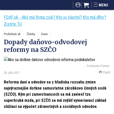
SITA.sk
Podnikam.sk
Mnamky-recepty.sk
MENU
Dobré rady a nápady
ByvanieHrou.sk
FOAF.sk - Aký má firma zisk? Kto ju vlastní? Kto má dlhy?
Zistite TU
Podnikam.sk
Články
Dane
Dopady daňovo-odvodovej
reformy na SZČO
Fotobanka Pixmac
Tlačiť
26. júla 2011
Reforma daní a odvodov sa z hľadiska rozsahu zmien
najvýraznejšie dotkne samostatne zárobkovo činných osôb
(SZČO). Kým pri zamestnancoch sa má zaviesť tzv.
superhrubá mzda, pri SZČO sa má zvýšiť vymeriavací základ
slúžiaci na výpočet zdravotných a sociálnych odvodov.