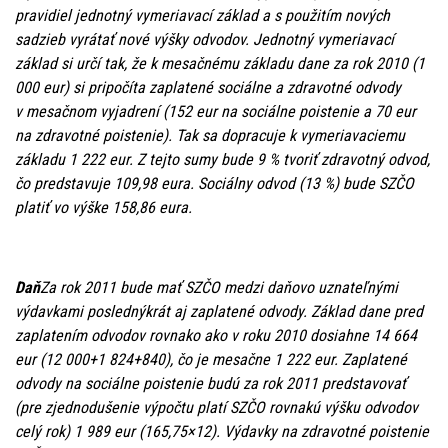
pravidiel jednotný vymeriavací základ a s použitím nových
sadzieb vyrátať nové výšky odvodov. Jednotný vymeriavací
základ si určí tak, že k mesačnému základu dane za rok 2010 (1
000 eur) si pripočíta zaplatené sociálne a zdravotné odvody
v mesačnom vyjadrení (152 eur na sociálne poistenie a 70 eur
na zdravotné poistenie). Tak sa dopracuje k vymeriavaciemu
základu 1 222 eur. Z tejto sumy bude 9 % tvoriť zdravotný odvod,
čo predstavuje 109,98 eura. Sociálny odvod (13 %) bude SZČO
platiť vo výške 158,86 eura.
Daň
Za rok 2011 bude mať SZČO medzi daňovo uznateľnými
výdavkami poslednýkrát aj zaplatené odvody. Základ dane pred
zaplatením odvodov rovnako ako v roku 2010 dosiahne 14 664
eur (12 000+1 824+840), čo je mesačne 1 222 eur. Zaplatené
odvody na sociálne poistenie budú za rok 2011 predstavovať
(pre zjednodušenie výpočtu platí SZČO rovnakú výšku odvodov
celý rok) 1 989 eur (165,75×12). Výdavky na zdravotné poistenie