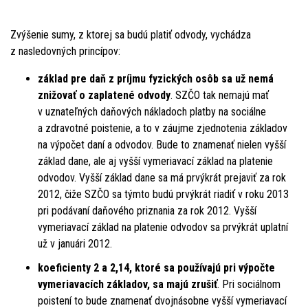
Zvýšenie sumy, z ktorej sa budú platiť odvody, vychádza
z nasledovných princípov:
základ pre daň z príjmu fyzických osôb sa už nemá
znižovať o zaplatené odvody
. SZČO tak nemajú mať
v uznateľných daňových nákladoch platby na sociálne
a zdravotné poistenie, a to v záujme zjednotenia základov
na výpočet daní a odvodov. Bude to znamenať nielen vyšší
základ dane, ale aj vyšší vymeriavací základ na platenie
odvodov. Vyšší základ dane sa má prvýkrát prejaviť za rok
2012, čiže SZČO sa týmto budú prvýkrát riadiť v roku 2013
pri podávaní daňového priznania za rok 2012. Vyšší
vymeriavací základ na platenie odvodov sa prvýkrát uplatní
už v januári 2012.
koeficienty 2 a 2,14, ktoré sa používajú pri výpočte
vymeriavacích základov, sa majú zrušiť
. Pri sociálnom
poistení to bude znamenať dvojnásobne vyšší vymeriavací