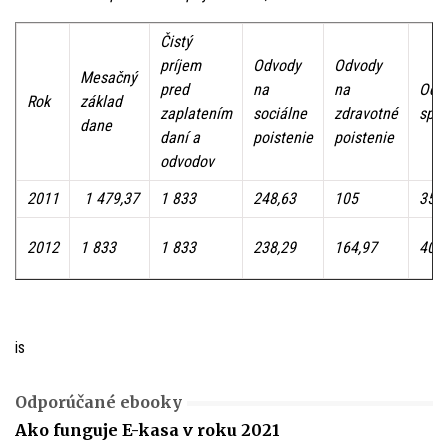
Čistý
príjem
Odvody
Odvody
Mesačný
pred
na
na
Odv
Rok
základ
zaplatením
sociálne
zdravotné
spol
dane
daní a
poistenie
poistenie
odvodov
2011
1 479,37
1 833
248,63
105
353,
2012
1 833
1 833
238,29
164,97
403,
is
Odporúčané ebooky
Ako funguje E-kasa v roku 2021