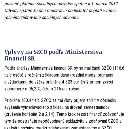
povinné platenie sociálnych odvodov spätne k 1. marcu 2012.
Odvody spätne ku dňu registrácie podnikateľ doplatí v rámci
ročného zúčtovania sociálnych odvodov.
Vplyvy na SZČO podľa Ministerstva
financií SR
Podľa analýzy Ministerstva financií SR by sa mal časti SZČO (116,6
tisíc osôb) s ročným základom dane (rozdiel medzi príjmami
a výdavkami) do výšky približne 4 823 eur čistý príjem zvýšiť
v priemere o 96,2 %, čiže o 216 eur ročne.
Približne 180,4 tisíc SZČO sa má čistý príjem znížiť v dôsledku
zvýšenia vymeriavacieho základu na úroveň zamestnancov
(zrušenie konštánt 2 a 2,14). Tento krok rezort financií zdôvodňuje
tým že odstraňuje neodôvodnenú exkluzivitu v zdaňovaní SZČO a
uzatvára nožnice medzi zdaňovaním zamestnancov a SZČO.