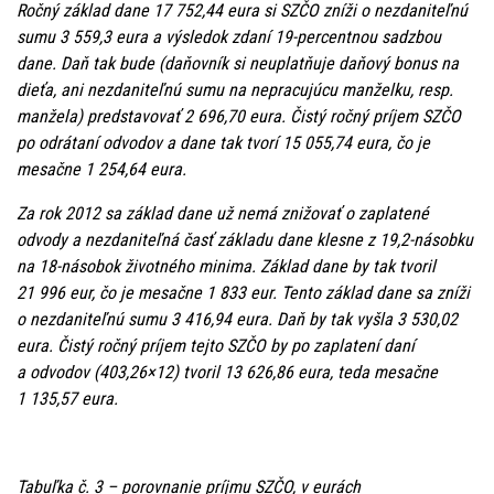
Ročný základ dane 17 752,44 eura si SZČO zníži o nezdaniteľnú
sumu 3 559,3 eura a výsledok zdaní 19-percentnou sadzbou
dane. Daň tak bude (daňovník si neuplatňuje daňový bonus na
dieťa, ani nezdaniteľnú sumu na nepracujúcu manželku, resp.
manžela) predstavovať 2 696,70 eura. Čistý ročný príjem SZČO
po odrátaní odvodov a dane tak tvorí 15 055,74 eura, čo je
mesačne 1 254,64 eura.
Za rok 2012 sa základ dane už nemá znižovať o zaplatené
odvody a nezdaniteľná časť základu dane klesne z 19,2-násobku
na 18-násobok životného minima. Základ dane by tak tvoril
21 996 eur, čo je mesačne 1 833 eur. Tento základ dane sa zníži
o nezdaniteľnú sumu 3 416,94 eura. Daň by tak vyšla 3 530,02
eura. Čistý ročný príjem tejto SZČO by po zaplatení daní
a odvodov (403,26×12) tvoril 13 626,86 eura, teda mesačne
1 135,57 eura.
Tabuľka č. 3 – porovnanie príjmu SZČO, v eurách