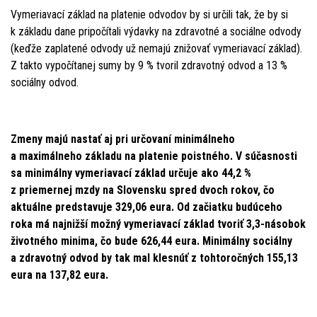
Vymeriavací základ na platenie odvodov by si určili tak, že by si
k základu dane pripočítali výdavky na zdravotné a sociálne odvody
(keďže zaplatené odvody už nemajú znižovať vymeriavací základ).
Z takto vypočítanej sumy by 9 % tvoril zdravotný odvod a 13 %
sociálny odvod.
Zmeny majú nastať aj pri určovaní minimálneho
a maximálneho základu na platenie poistného. V súčasnosti
sa minimálny vymeriavací základ určuje ako 44,2 %
z priemernej mzdy na Slovensku spred dvoch rokov, čo
aktuálne predstavuje 329,06 eura. Od začiatku budúceho
roka má najnižší možný vymeriavací základ tvoriť 3,3-násobok
životného minima, čo bude 626,44 eura. Minimálny sociálny
a zdravotný odvod by tak mal klesnúť z tohtoročných 155,13
eura na 137,82 eura.