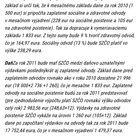
základ si určí tak, že k mesačnému základu dane za rok 2010 (1
500 eur) si pripočíta zaplatené sociálne a zdravotné odvody
v mesačnom vyjadrení (228 eur na sociálne poistenie a 105 eur
na zdravotné poistenie). Tak sa dopracuje k vymeriavaciemu
základu 1 833 eur. Z tejto sumy bude 9 % tvoriť zdravotný odvod,
čo je 164,97 eura. Sociálny odvod (13 %) bude SZČO platiť vo
výške 238,29 eura.
Daň
Za rok 2011 bude mať SZČO medzi daňovo uznateľnými
výdavkami poslednýkrát aj zaplatené odvody. Základ dane pred
zaplatením odvodov rovnako ako v roku 2010 dosiahne 21 996
eur (18 000+2 736 +1 260), čo je mesačne 1 833 eur. Zaplatené
odvody na sociálne poistenie budú za rok 2011 predstavovať
(pre zjednodušenie výpočtu platí SZČO rovnakú výšku odvodov
celý rok) 2 983,56 eur (248,63×12). Výdavky na zdravotné
poistenie SZČO vykáže na úrovni 1 260 eur (105×12). Základ
dane po započítaní výdavkov na odvody tak za rok 2011 bude
17 752,44 eura, čo je v mesačnom vyjadrení 1 479,37 eura.