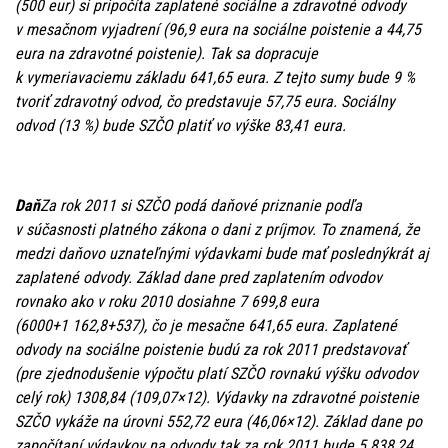
(500 eur) si pripočíta zaplatené sociálne a zdravotné odvody
v mesačnom vyjadrení (96,9 eura na sociálne poistenie a 44,75
eura na zdravotné poistenie). Tak sa dopracuje
k vymeriavaciemu základu 641,65 eura. Z tejto sumy bude 9 %
tvoriť zdravotný odvod, čo predstavuje 57,75 eura. Sociálny
odvod (13 %) bude SZČO platiť vo výške 83,41 eura.
Daň
Za rok 2011 si SZČO podá daňové priznanie podľa
v súčasnosti platného zákona o dani z príjmov. To znamená, že
medzi daňovo uznateľnými výdavkami bude mať poslednýkrát aj
zaplatené odvody. Základ dane pred zaplatením odvodov
rovnako ako v roku 2010 dosiahne 7 699,8 eura
(6000+1 162,8+537), čo je mesačne 641,65 eura. Zaplatené
odvody na sociálne poistenie budú za rok 2011 predstavovať
(pre zjednodušenie výpočtu platí SZČO rovnakú výšku odvodov
celý rok) 1308,84 (109,07×12). Výdavky na zdravotné poistenie
SZČO vykáže na úrovni 552,72 eura (46,06×12). Základ dane po
započítaní výdavkov na odvody tak za rok 2011 bude 5 838,24