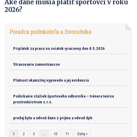
Aké dane musia platiť športovci v roku
2026?
Poradca podnikateľa a živnostníka
Priplatok za pracu vo sviatok-pracovny den 8.5.2026
Stravovanie zamestnancov
Platnost okamzitej vypovede a jej evidencia
Podnikanie služieb športového odborníka – trénera tenisu
prostredníctvom s.r.o.
predaj bytu a odvod dane z príjmu a odvod dph
1
2
3
…
10
11
Ďalej »