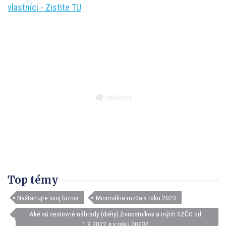
vlastníci - Zistite TU
Top témy
Naštartujte svoj biznis
Minimálna mzda v roku 2023
Aké sú cestovné náhrady (diéty) živnostníkov a iných SZČO od
1.9.2022 a v roku 2023?