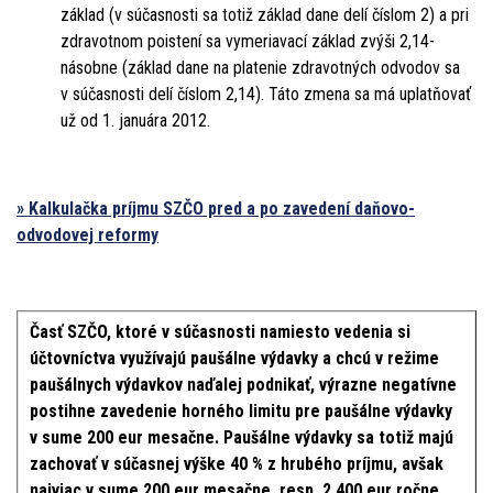
základ (v súčasnosti sa totiž základ dane delí číslom 2) a pri
zdravotnom poistení sa vymeriavací základ zvýši 2,14-
násobne (základ dane na platenie zdravotných odvodov sa
v súčasnosti delí číslom 2,14). Táto zmena sa má uplatňovať
už od 1. januára 2012.
» Kalkulačka príjmu SZČO pred a po zavedení daňovo-
odvodovej reformy
Časť SZČO, ktoré v súčasnosti namiesto vedenia si
účtovníctva využívajú paušálne výdavky a chcú v režime
paušálnych výdavkov naďalej podnikať, výrazne negatívne
postihne zavedenie horného limitu pre paušálne výdavky
v sume 200 eur mesačne. Paušálne výdavky sa totiž majú
zachovať v súčasnej výške 40 % z hrubého príjmu, avšak
najviac v sume 200 eur mesačne, resp. 2 400 eur ročne.