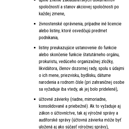
spoločností a stanov akciovej spoločnosti po
každej zmene,
živnostenské oprávnenia, prípadne iné licencie
alebo listiny, ktoré osvedčujú predmet
podnikania,
listiny preukazujúce ustanovenie do funkcie
alebo skončenie funkcie štatutárneho orgánu,
prokuristu, vedúceho organizačnej zložky,
likvidátora, členov dozornej rady, spolu s údajmi
o ich mene, priezvisku, bydlisku, dátume
narodenia a rodnom čísle (pri zahraničnej osobe
sa vyžaduje iba vtedy, ak jej bolo pridelené),
účtovné závierky (riadne, mimoriadne,
konsolidované a priebežné). Ak to vyžaduje aj
zákon o účtovníctve, tak aj výročné správy a
audítorské správy (účtovná závierka môže byť
uložená aj ako súčasť výročnej správy),