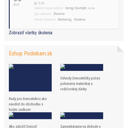
8:30
AUG
Udalosť usporiadaná:
Verlag Dashöfer, s.r.o.
Typ Udalosti:
Školenie
Oblasť školenia:
Marketing,
Riadenie
Zobraziť všetky školenia
Eshop Podnikam.sk
Odvody živnostníčky počas
poberania materskej a
rodičovskej dávky
Rady pre živnostníkov ako
neodísť do dôchodku s
holým zadkom!
Ako založiť živnosť
Zamestnávanie na dohody o