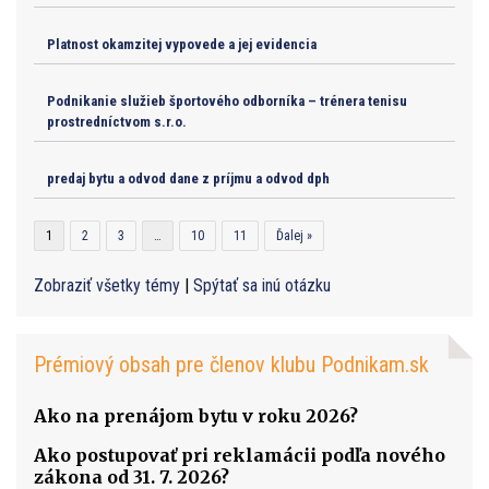
Platnost okamzitej vypovede a jej evidencia
Podnikanie služieb športového odborníka – trénera tenisu
prostredníctvom s.r.o.
predaj bytu a odvod dane z príjmu a odvod dph
1
2
3
…
10
11
Ďalej »
Zobraziť všetky témy
|
Spýtať sa inú otázku
Prémiový obsah pre členov klubu Podnikam.sk
Ako na prenájom bytu v roku 2026?
Ako postupovať pri reklamácii podľa nového
zákona od 31. 7. 2026?