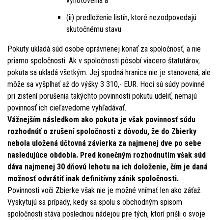
vyhotovenia a
(ii) predloženie listín, ktoré nezodpovedajú
skutočnému stavu
Pokuty ukladá súd osobe oprávnenej konať za spoločnosť, a nie
priamo spoločnosti. Ak v spoločnosti pôsobí viacero štatutárov,
pokuta sa ukladá všetkým. Jej spodná hranica nie je stanovená, ale
môže sa vyšplhať až do výšky 3 310,- EUR. Hoci sú súdy povinné
pri zistení porušenia takýchto povinnosti pokutu udeliť, nemajú
povinnosť ich cieľavedome vyhľadávať.
Vážnejším následkom ako pokuta je však povinnosť súdu
rozhodnúť o zrušení spoločnosti z dôvodu, že do Zbierky
nebola uložená účtovná závierka za najmenej dve po sebe
nasledujúce obdobia. Pred konečným rozhodnutím však súd
dáva najmenej 30 dňovú lehotu na ich doloženie, čím je daná
možnosť odvrátiť inak definitívny zánik spoločnosti.
Povinnosti voči Zbierke však nie je možné vnímať len ako záťaž.
Vyskytujú sa prípady, kedy sa spolu s obchodným spisom
spoločnosti stáva poslednou nádejou pre tých, ktorí prišli o svoje