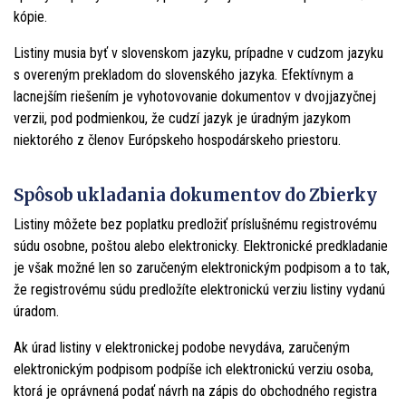
kópie.
Listiny musia byť v slovenskom jazyku, prípadne v cudzom jazyku
s overeným prekladom do slovenského jazyka. Efektívnym a
lacnejším riešením je vyhotovovanie dokumentov v dvojjazyčnej
verzii, pod podmienkou, že cudzí jazyk je úradným jazykom
niektorého z členov Európskeho hospodárskeho priestoru.
Spôsob ukladania dokumentov do Zbierky
Listiny môžete bez poplatku predložiť príslušnému registrovému
súdu osobne, poštou alebo elektronicky. Elektronické predkladanie
je však možné len so zaručeným elektronickým podpisom a to tak,
že registrovému súdu predložíte elektronickú verziu listiny vydanú
úradom.
Ak úrad listiny v elektronickej podobe nevydáva, zaručeným
elektronickým podpisom podpíše ich elektronickú verziu osoba,
ktorá je oprávnená podať návrh na zápis do obchodného registra