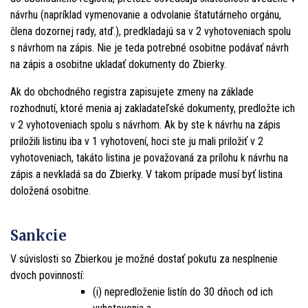
návrhu (napríklad vymenovanie a odvolanie štatutárneho orgánu,
člena dozornej rady, atď.), predkladajú sa v 2 vyhotoveniach spolu
s návrhom na zápis. Nie je teda potrebné osobitne podávať návrh
na zápis a osobitne ukladať dokumenty do Zbierky.
Ak do obchodného registra zapisujete zmeny na základe
rozhodnutí, ktoré menia aj zakladateľské dokumenty, predložte ich
v 2 vyhotoveniach spolu s návrhom. Ak by ste k návrhu na zápis
priložili listinu iba v 1 vyhotovení, hoci ste ju mali priložiť v 2
vyhotoveniach, takáto listina je považovaná za prílohu k návrhu na
zápis a nevkladá sa do Zbierky. V takom prípade musí byť listina
doložená osobitne.
Sankcie
V súvislosti so Zbierkou je možné dostať pokutu za nesplnenie
dvoch povinností:
(i) nepredloženie listín do 30 dňoch od ich