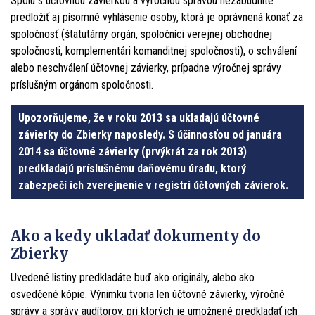
Spolu s účtovnou závierkou a výročnou správou nezabudnite
predložiť aj písomné vyhlásenie osoby, ktorá je oprávnená konať za
spoločnosť (štatutárny orgán, spoločníci verejnej obchodnej
spoločnosti, komplementári komanditnej spoločnosti), o schválení
alebo neschválení účtovnej závierky, prípadne výročnej správy
príslušným orgánom spoločnosti.
Upozorňujeme, že v roku 2013 sa ukladajú účtovné
závierky do Zbierky naposledy. S účinnosťou od januára
2014 sa účtovné závierky (prvýkrát za rok 2013)
predkladajú príslušnému daňovému úradu, ktorý
zabezpečí ich zverejnenie v registri účtovných závierok.
Ako a kedy ukladať dokumenty do
Zbierky
Uvedené listiny predkladáte buď ako originály, alebo ako
osvedčené kópie. Výnimku tvoria len účtovné závierky, výročné
správy a správy audítorov, pri ktorých je umožnené predkladať ich