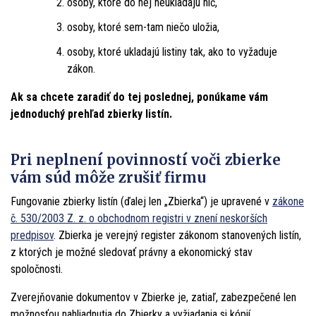
osoby, ktoré do nej neukladajú nič,
osoby, ktoré sem-tam niečo uložia,
osoby, ktoré ukladajú listiny tak, ako to vyžaduje
zákon.
Ak sa chcete zaradiť do tej poslednej, ponúkame vám
jednoduchý prehľad zbierky listín.
Pri neplnení povinností voči zbierke
vám súd môže zrušiť firmu
Fungovanie zbierky listín (ďalej len „Zbierka“) je upravené v
zákone
č. 530/2003 Z. z. o obchodnom registri v znení neskorších
predpisov
. Zbierka je verejný register zákonom stanovených listín,
z ktorých je možné sledovať právny a ekonomický stav
spoločnosti.
Zverejňovanie dokumentov v Zbierke je, zatiaľ, zabezpečené len
možnosťou nahliadnutia do Zbierky a vyžiadania si kópií