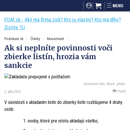
SITA.sk
Podnikam.sk
Mnamky-recepty.sk
MENU
Dobré rady a nápady
ByvanieHrou.sk
FOAF.sk - Aký má firma zisk? Kto ju vlastní? Kto má dlhy?
Zistite TU
Podnikam.sk
Články
Manažment
Ak si neplníte povinnosti voči
zbierke listín, hrozia vám
sankcie
Ilustračné foto: Stock - photo
Tlačiť
2. júla 2013
V súvislosti s ukladaním listín do zbierky listín rozlišujeme 4 druhy
osôb:
osoby, ktoré pre istotu ukladajú všetko,