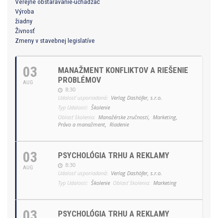
Verejné obstarávanie-uchádzač
Výroba
žiadny
Živnosť
Zmeny v stavebnej legislatíve
03
MANAŽMENT KONFLIKTOV A RIEŠENIE
PROBLÉMOV
AUG
8:30
Udalosť usporiadaná:
Verlag Dashöfer, s.r.o.
Typ Udalosti:
Školenie
Oblasť školenia:
Manažérske zručnosti,
Marketing,
Právo a manažment,
Riadenie
03
PSYCHOLÓGIA TRHU A REKLAMY
8:30
AUG
Udalosť usporiadaná:
Verlag Dashöfer, s.r.o.
Typ Udalosti:
Školenie
Oblasť školenia:
Marketing
03
PSYCHOLÓGIA TRHU A REKLAMY