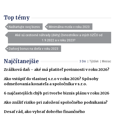
Top témy
Naštartujte svoj biznis
Minimálna mzda v roku 2023
Aké sú cestovné náhrady (diéty) živnostníkov a iných SZČO od
1.9.2022 a v roku 2023?
Daňový bonus na dieťa v roku 2023
Najčítanejšie
3 Dni
Týždeň
Mesiac
Zrážková daň – aké má platiteľ povinnosti v roku 2026?
Ako vstúpiť do vlastnej s.r.o v roku 2026? Spôsoby
odmeňovania konateľa a spoločníka v s.r.o.
6 najčastejších chýb pri tvorbe biznis plánu v roku 2026
Ako znížiť riziko pri založení spoločného podnikania?
Desať rád, ako vybrať dobrého finančného