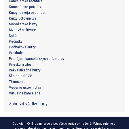
Kancelárska technika
Kancelárske potreby
Kurzy rozvoja osobnosti
Kurzy účtovníctva
Manažérske kurzy
Mzdový software
Notári
Pečiatky
Počítačové kurzy
Preklady
Prenájom kancelárskych priestorov
Prieskum trhu
Rekvalifikačné kurzy
Školenia BOZP
Tlmočenie
Vedenie účtovníctva
Virtuálna kancelária
Zobraziť všetky firmy
Copyright
© iSicommerce s.r.o.
Všetky práva vyhradené. Vyhradzujeme si
právo udeľovať súhlas na rozmnožovanie, šírenie a na verejný prenos