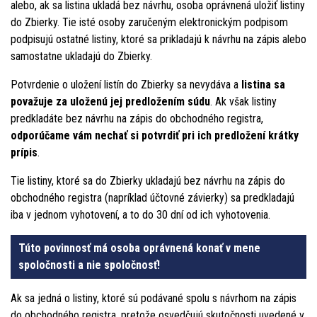
alebo, ak sa listina ukladá bez návrhu, osoba oprávnená uložiť listiny
do Zbierky. Tie isté osoby zaručeným elektronickým podpisom
podpisujú ostatné listiny, ktoré sa prikladajú k návrhu na zápis alebo
samostatne ukladajú do Zbierky.
Potvrdenie o uložení listín do Zbierky sa nevydáva a
listina sa
považuje za uloženú jej predložením súdu
. Ak však listiny
predkladáte bez návrhu na zápis do obchodného registra,
odporúčame vám nechať si potvrdiť pri ich predložení krátky
prípis
.
Tie listiny, ktoré sa do Zbierky ukladajú bez návrhu na zápis do
obchodného registra (napríklad účtovné závierky) sa predkladajú
iba v jednom vyhotovení, a to do 30 dní od ich vyhotovenia.
Túto povinnosť má osoba oprávnená konať v mene
spoločnosti a nie spoločnosť!
Ak sa jedná o listiny, ktoré sú podávané spolu s návrhom na zápis
do obchodného registra, pretože osvedčujú skutočnosti uvedené v