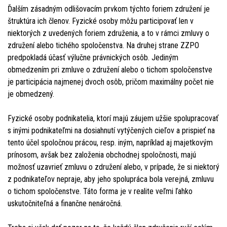
Ďalším zásadným odlišovacím prvkom týchto foriem združení je
štruktúra ich členov. Fyzické osoby môžu participovať len v
niektorých z uvedených foriem združenia, a to v rámci zmluvy o
združení alebo tichého spoločenstva. Na druhej strane ZZPO
predpokladá účasť výlučne právnických osôb. Jediným
obmedzením pri zmluve o združení alebo o tichom spoločenstve
je participácia najmenej dvoch osôb, pričom maximálny počet nie
je obmedzený.
Fyzické osoby podnikatelia, ktorí majú záujem užšie spolupracovať
s inými podnikateľmi na dosiahnutí vytýčených cieľov a prispieť na
tento účel spoločnou prácou, resp. iným, napríklad aj majetkovým
prínosom, avšak bez založenia obchodnej spoločnosti, majú
možnosť uzavrieť zmluvu o združení alebo, v prípade, že si niektorý
z podnikateľov nepraje, aby jeho spolupráca bola verejná, zmluvu
o tichom spoločenstve. Táto forma je v realite veľmi ľahko
uskutočniteľná a finančne nenáročná.