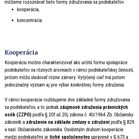
môžeme rozoznávať tieto formy združovania sa podnikateľov:
kooperácia,
koncentrácia.
Kooperácia
Kooperáciu možno charakterizovať ako určitú formu spolupráce
podnikateľov na rôznych úrovniach v rámci podnikateľskej činnosti,
pričom môžu sledovať rôzne zámery. Vytýčený cieľ má potom
jednoznačný význam aj pre výber konkrétnej formy združenia.
V rámci kooperácie rozlišujeme dve základné formy združovania
sa podnikateľov, a to jednak
záujmové združenia právnických
osôb (ZZPO)
podľa § 20f až 20j zákona č. 40/1964 Zb. Občiansky
zákonník a
združenie na základe zmluvy o združení
podľa § 829
a nasl. Občianskeho zákonníka. Osobitným druhom kooperácie
medzi podnikateľmi je
tiché spoločenstvo
upravené v § 673 a