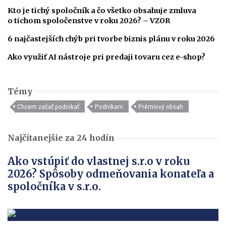
Kto je tichý spoločník a čo všetko obsahuje zmluva
o tichom spoločenstve v roku 2026? – VZOR
6 najčastejších chýb pri tvorbe biznis plánu v roku 2026
Ako využiť AI nástroje pri predaji tovaru cez e-shop?
Témy
Chcem začať podnikať
Podnikam
Prémiový obsah
Najčítanejšie za 24 hodín
Ako vstúpiť do vlastnej s.r.o v roku
2026? Spôsoby odmeňovania konateľa a
spoločníka v s.r.o.