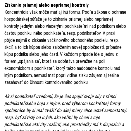
Získanie priamej alebo nepriamej kontroly
Koncentrácia však môže mať aj inú formu. Podľa zákona o ochrane
hospodárskej súťaže je to získanie priamej alebo nepriamej
kontroly jedným alebo viacerými podnikateľmi nad podnikom alebo
časťou podniku iného podnikateľa, resp. podnikateľov. V praxi
pôjde najmä o získanie väčšinového obchodného podielu, resp.
akcií, a to ich kúpou alebo založením novej spoločnosti, prípadne
kúpu podniku alebo jeho časti. V každom prípade ide o jednu z
foriem „spájania sa“, ktorá sa odohráva prevažne na poli
ekonomickom a podnikateľ, ktorý takto nadobudne kontrolu nad
iným podnikom, nemusí mať popri vidine zisku záujem aj reálne
zasahovať do činnosti kontrolovaného podniku.
Ak si podnikateľ uvedomí, že je čas spojiť svoje sily v rámci
podnikateľského boja s inými, pred výberom konkrétnej formy
spolupráce by si mal zvážiť do akej miery chce ostať samostatný,
resp. byť závislý od iných, ako veľmi by chcel svoje
podnikateľské aktivity rozšíriť, aké prostriedky má k dispozícií a