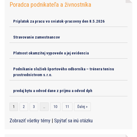
Poradca podnikateľa a živnostníka
Priplatok za pracu vo sviatok-pracovny den 8.5.2026
Stravovanie zamestnancov
Platnost okamzitej vypovede a jej evidencia
Podnikanie služieb športového odborníka – trénera tenisu
prostredníctvom s.r.o.
predaj bytu a odvod dane z príjmu a odvod dph
1
2
3
…
10
11
Ďalej »
Zobraziť všetky témy
|
Spýtať sa inú otázku