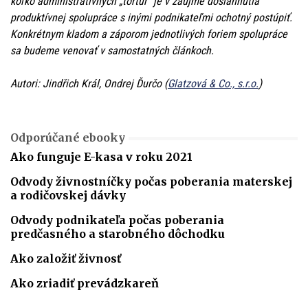
koľko administratívnych „tortúr“ je v záujme dosiahnutia
produktívnej spolupráce s inými podnikateľmi ochotný postúpiť.
Konkrétnym kladom a záporom jednotlivých foriem spolupráce
sa budeme venovať v samostatných článkoch.
Autori: Jindřich Král, Ondrej Ďurčo (
Glatzová & Co., s.r.o.
)
Odporúčané ebooky
Ako funguje E-kasa v roku 2021
Odvody živnostníčky počas poberania materskej
a rodičovskej dávky
Odvody podnikateľa počas poberania
predčasného a starobného dôchodku
Ako založiť živnosť
Ako zriadiť prevádzkareň