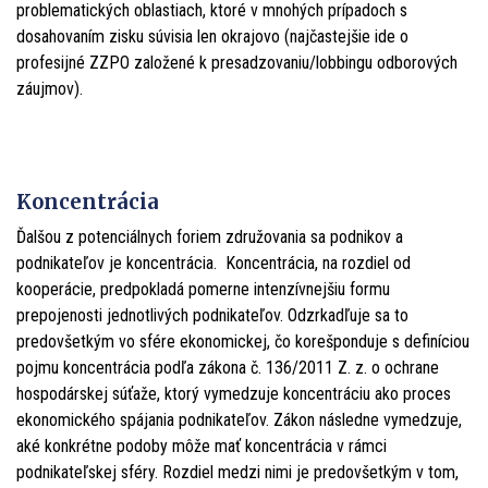
problematických oblastiach, ktoré v mnohých prípadoch s
dosahovaním zisku súvisia len okrajovo (najčastejšie ide o
profesijné ZZPO založené k presadzovaniu/lobbingu odborových
záujmov).
Koncentrácia
Ďalšou z potenciálnych foriem združovania sa podnikov a
podnikateľov je koncentrácia. Koncentrácia, na rozdiel od
kooperácie, predpokladá pomerne intenzívnejšiu formu
prepojenosti jednotlivých podnikateľov. Odzrkadľuje sa to
predovšetkým vo sfére ekonomickej, čo korešponduje s definíciou
pojmu koncentrácia podľa zákona č. 136/2011 Z. z. o ochrane
hospodárskej súťaže, ktorý vymedzuje koncentráciu ako proces
ekonomického spájania podnikateľov. Zákon následne vymedzuje,
aké konkrétne podoby môže mať koncentrácia v rámci
podnikateľskej sféry. Rozdiel medzi nimi je predovšetkým v tom,