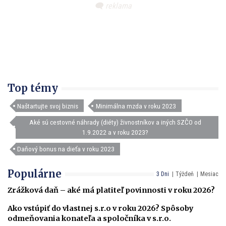
Top témy
Naštartujte svoj biznis
Minimálna mzda v roku 2023
Aké sú cestovné náhrady (diéty) živnostníkov a iných SZČO od
1.9.2022 a v roku 2023?
Daňový bonus na dieťa v roku 2023
Populárne
3 Dni
Týždeň
Mesiac
Zrážková daň – aké má platiteľ povinnosti v roku 2026?
Ako vstúpiť do vlastnej s.r.o v roku 2026? Spôsoby
odmeňovania konateľa a spoločníka v s.r.o.