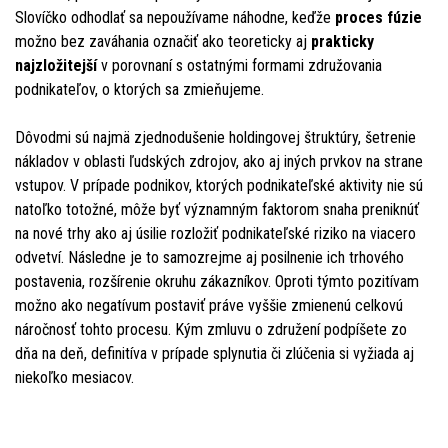
Slovíčko odhodlať sa nepoužívame náhodne, keďže
proces fúzie
možno bez zaváhania označiť ako teoreticky aj
prakticky
najzložitejší
v porovnaní s ostatnými formami združovania
podnikateľov, o ktorých sa zmieňujeme.
Dôvodmi sú najmä zjednodušenie holdingovej štruktúry, šetrenie
nákladov v oblasti ľudských zdrojov, ako aj iných prvkov na strane
vstupov. V prípade podnikov, ktorých podnikateľské aktivity nie sú
natoľko totožné, môže byť významným faktorom snaha preniknúť
na nové trhy ako aj úsilie rozložiť podnikateľské riziko na viacero
odvetví. Následne je to samozrejme aj posilnenie ich trhového
postavenia, rozšírenie okruhu zákazníkov. Oproti týmto pozitívam
možno ako negatívum postaviť práve vyššie zmienenú celkovú
náročnosť tohto procesu. Kým zmluvu o združení podpíšete zo
dňa na deň, definitíva v prípade splynutia či zlúčenia si vyžiada aj
niekoľko mesiacov.