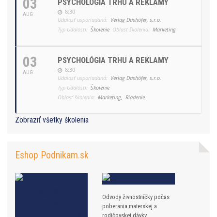
03
PSYCHOLÓGIA TRHU A REKLAMY
8:30
AUG
Udalosť usporiadaná:
Verlag Dashöfer, s.r.o.
Typ Udalosti:
Školenie
Oblasť školenia:
Marketing
03
PSYCHOLÓGIA TRHU A REKLAMY
8:30
AUG
Udalosť usporiadaná:
Verlag Dashöfer, s.r.o.
Typ Udalosti:
Školenie
Oblasť školenia:
Marketing,
Riadenie
Zobraziť všetky školenia
Eshop Podnikam.sk
Odvody živnostníčky počas
poberania materskej a
rodičovskej dávky