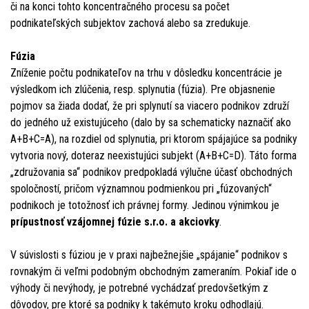
či na konci tohto koncentračného procesu sa počet
podnikateľských subjektov zachová alebo sa zredukuje.
Fúzia
Zníženie počtu podnikateľov na trhu v dôsledku koncentrácie je
výsledkom ich zlúčenia, resp. splynutia (fúzia). Pre objasnenie
pojmov sa žiada dodať, že pri splynutí sa viacero podnikov združí
do jedného už existujúceho (dalo by sa schematicky naznačiť ako
A+B+C=A), na rozdiel od splynutia, pri ktorom spájajúce sa podniky
vytvoria nový, doteraz neexistujúci subjekt (A+B+C=D). Táto forma
„združovania sa“ podnikov predpokladá výlučne účasť obchodných
spoločností, pričom významnou podmienkou pri „fúzovaných“
podnikoch je totožnosť ich právnej formy. Jedinou výnimkou je
prípustnosť vzájomnej fúzie s.r.o. a akciovky
.
V súvislosti s fúziou je v praxi najbežnejšie „spájanie“ podnikov s
rovnakým či veľmi podobným obchodným zameraním. Pokiaľ ide o
výhody či nevýhody, je potrebné vychádzať predovšetkým z
dôvodov, pre ktoré sa podniky k takémuto kroku odhodlajú.