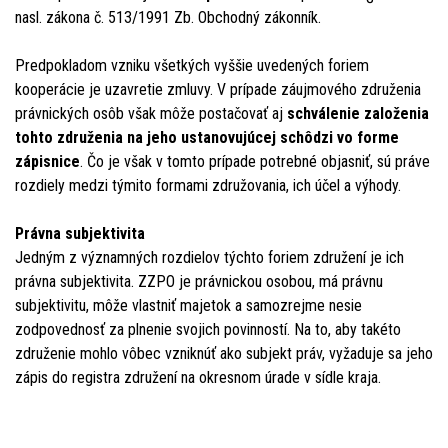
nasl. zákona č. 513/1991 Zb. Obchodný zákonník.
Predpokladom vzniku všetkých vyššie uvedených foriem
kooperácie je uzavretie zmluvy. V prípade záujmového združenia
právnických osôb však môže postačovať aj
schválenie založenia
tohto združenia na jeho ustanovujúcej schôdzi vo forme
zápisnice
. Čo je však v tomto prípade potrebné objasniť, sú práve
rozdiely medzi týmito formami združovania, ich účel a výhody.
Právna subjektivita
Jedným z významných rozdielov týchto foriem združení je ich
právna subjektivita. ZZPO je právnickou osobou, má právnu
subjektivitu, môže vlastniť majetok a samozrejme nesie
zodpovednosť za plnenie svojich povinností. Na to, aby takéto
združenie mohlo vôbec vzniknúť ako subjekt práv, vyžaduje sa jeho
zápis do registra združení na okresnom úrade v sídle kraja.