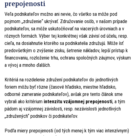
prepojenosti
Veľa podnikateľov možno ani nevie, čo všetko sa môže pod
pojmom „združenie“ ukrývať. Združovanie osôb, v našom prípade
podnikateľov, sa môže uskutočňovať na viacerých úrovniach a v
rôznych formách. Výber tej konkrétnej však závisí od účelu, resp.
cieľa, na dosiahnutie ktorého sa podnikatelia združujú. Môže ísť
predovšetkým o zvýšenie zisku, šetrenie nákladov, lepší prístup k
financovaniu, rozloženie trhu, ochranu spoločných záujmov, výskum
a vývoj a mnoho ďalších.
Kritériá na rozdelenie združení podnikateľov do jednotlivých
foriem môžu byť rôzne (časové hľadisko, miestne hľadisko,
odborné zameranie podnikateľov), avšak pre tento článok sme
vybrali ako kritérium
intenzitu vzájomnej prepojenosti
, a tým
pádom aj vzájomnej závislosti, resp. nezávislosti jednotlivých
„združených“ podnikov či podnikateľov.
Podľa miery prepojenosti (od tých menej k tým viac intenzívnym)