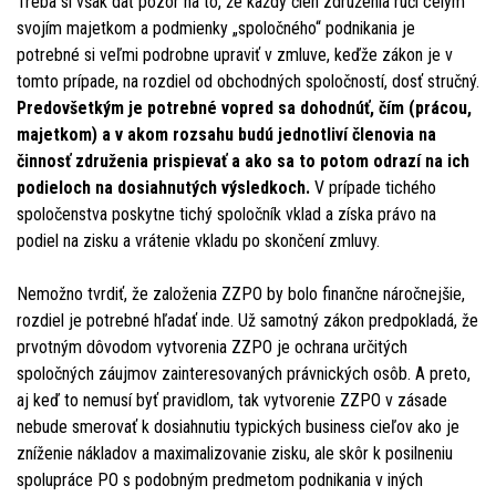
Treba si však dať pozor na to, že každý člen združenia ručí celým
svojím majetkom a podmienky „spoločného“ podnikania je
potrebné si veľmi podrobne upraviť v zmluve, keďže zákon je v
tomto prípade, na rozdiel od obchodných spoločností, dosť stručný.
Predovšetkým je potrebné vopred sa dohodnúť, čím (prácou,
majetkom) a v akom rozsahu budú jednotliví členovia na
činnosť združenia prispievať a ako sa to potom odrazí na ich
podieloch na dosiahnutých výsledkoch.
V prípade tichého
spoločenstva poskytne tichý spoločník vklad a získa právo na
podiel na zisku a vrátenie vkladu po skončení zmluvy.
Nemožno tvrdiť, že založenia ZZPO by bolo finančne náročnejšie,
rozdiel je potrebné hľadať inde. Už samotný zákon predpokladá, že
prvotným dôvodom vytvorenia ZZPO je ochrana určitých
spoločných záujmov zainteresovaných právnických osôb. A preto,
aj keď to nemusí byť pravidlom, tak vytvorenie ZZPO v zásade
nebude smerovať k dosiahnutiu typických business cieľov ako je
zníženie nákladov a maximalizovanie zisku, ale skôr k posilneniu
spolupráce PO s podobným predmetom podnikania v iných