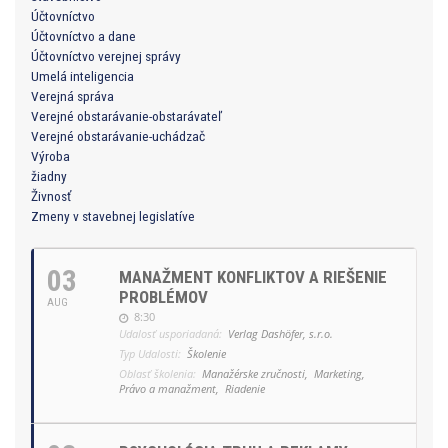
Účtovníctvo
Účtovníctvo a dane
Účtovníctvo verejnej správy
Umelá inteligencia
Verejná správa
Verejné obstarávanie-obstarávateľ
Verejné obstarávanie-uchádzač
Výroba
žiadny
Živnosť
Zmeny v stavebnej legislatíve
03
MANAŽMENT KONFLIKTOV A RIEŠENIE
PROBLÉMOV
AUG
8:30
Udalosť usporiadaná:
Verlag Dashöfer, s.r.o.
Typ Udalosti:
Školenie
Oblasť školenia:
Manažérske zručnosti,
Marketing,
Právo a manažment,
Riadenie