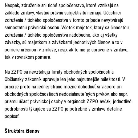
Naopak, združenie ani tiché spoločenstvo, ktoré vznikajú na
základe zmluvy, vlastnú právnu subjektivitu nemajú. Účastníci
združenia / tichého spoločenstva v tomto prípade nevytvárajú
samostatnú právnickú osobu. Všetok majetok, ktorý sa činnosťou
združenia / tichého spoločenstva nadobudne, ako aj všetky
záväzky, sú majetkom a záväzkami jednotlivých členov, a to v
pomere určenom v zmluve, resp. ak to nie je upravené v zmluve,
tak v rovnakom pomere.
Na ZZPO sa nevzťahujú limity obchodných spoločností a
Občiansky zákonník upravuje len jeho najnutnejšie náležitosti. V
praxi je preto na jednej strane možné dohodnúť si viacero pri
obchodných spoločnostiach nedosiahnuteľných prvkov, ako napr.
priamu účasť právnickej osoby v orgánoch ZZPO, avšak, jednotlivé
podrobnosti týkajúce sa ZZPO je potrebné v zmluve detailne
popísať.
Štruktúra členov