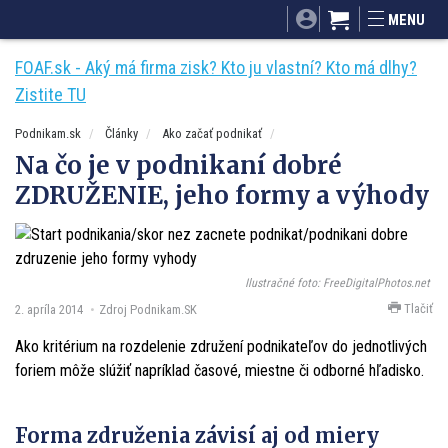
SITA.sk
Podnikam.sk
Mnamky-recepty.sk
MENU
Dobré rady a nápady
ByvanieHrou.sk
FOAF.sk - Aký má firma zisk? Kto ju vlastní? Kto má dlhy?
Zistite TU
Podnikam.sk
Články
Ako začať podnikať
Na čo je v podnikaní dobré
ZDRUŽENIE, jeho formy a výhody
Ilustračné foto: FreeDigitalPhotos.net
Tlačiť
2. apríla 2014
Zdroj Podnikam.SK
Ako kritérium na rozdelenie združení podnikateľov do jednotlivých
foriem môže slúžiť napríklad časové, miestne či odborné hľadisko.
Forma združenia závisí aj od miery