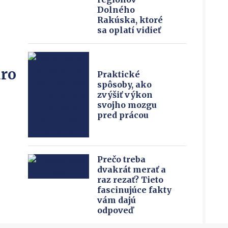
Dolného
Rakúska, ktoré
sa oplatí vidieť
ro
Praktické
spôsoby, ako
zvýšiť výkon
svojho mozgu
pred prácou
Prečo treba
dvakrát merať a
raz rezať? Tieto
fascinujúce fakty
vám dajú
odpoveď