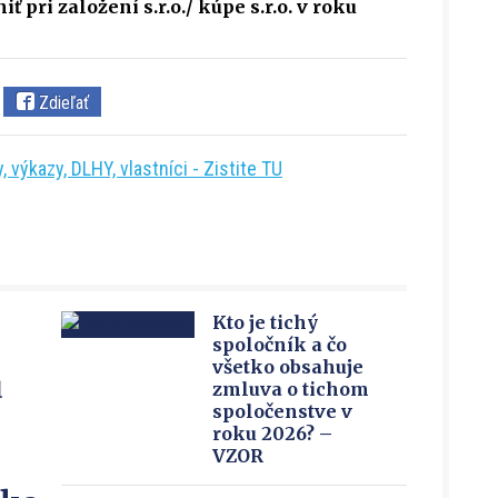
pri založení s.r.o./ kúpe s.r.o. v roku
Zdieľať
 výkazy, DLHY, vlastníci - Zistite TU
Kto je tichý
spoločník a čo
všetko obsahuje
u
zmluva o tichom
spoločenstve v
roku 2026? –
VZOR