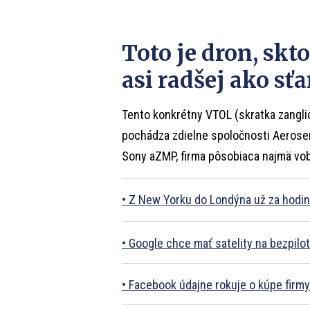
Toto je dron, skt
asi radšej ako s
Tento konkrétny VTOL (skratka zanglick
pochádza zdielne spoločnosti Aerosen
Sony aZMP, firma pôsobiaca najmä vobl
Z New Yorku do Londýna už za hodin
Google chce mať satelity na bezpilot
Facebook údajne rokuje o kúpe firm