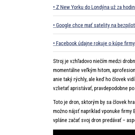
Z New Yorku do Londýna už za hodin
Google chce mať satelity na bezpilot
Facebook údajne rokuje o kúpe firm
Stroj je vzhľadovo niečím medzi drob
momentálne veľkým hitom, aprofesion
anie taký rýchly, ale keď ho človek vid
vzlietať apristávať, pravdepodobne po
Toto je dron, sktorým by sa človek hr
možno nájsť napríklad vponuke firmy 
vpláne začať svoj dron predávať – a