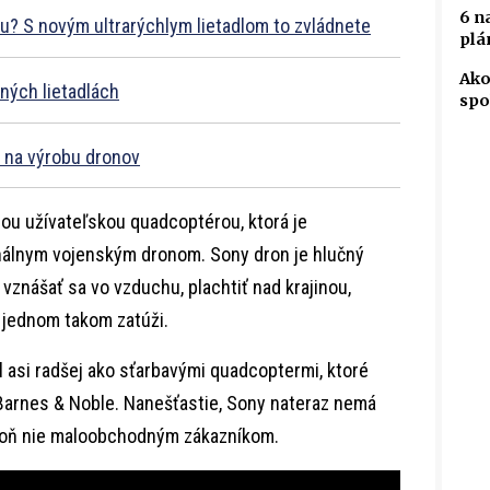
6 n
u? S novým ultrarýchlym lietadlom to zvládnete
plá
Ako
ných lietadlách
spo
y na výrobu dronov
nou užívateľskou quadcoptérou, ktorá je
álnym vojenským dronom. Sony dron je hlučný
í vznášať sa vo vzduchu, plachtiť nad krajinou,
 jednom takom zatúži.
al asi radšej ako sťarbavými quadcoptermi, ktoré
Barnes & Noble. Nanešťastie, Sony nateraz nemá
spoň nie maloobchodným zákazníkom.