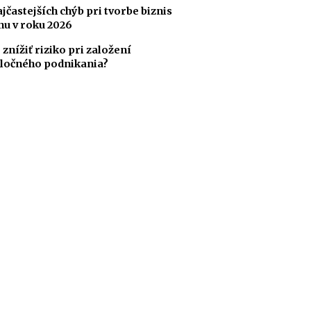
ajčastejších chýb pri tvorbe biznis
nu v roku 2026
 znížiť riziko pri založení
ločného podnikania?