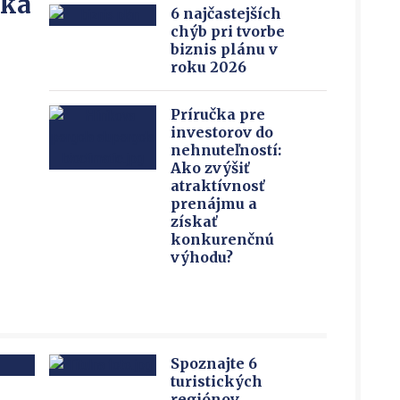
íka
6 najčastejších
chýb pri tvorbe
biznis plánu v
roku 2026
Príručka pre
investorov do
nehnuteľností:
Ako zvýšiť
atraktívnosť
prenájmu a
získať
konkurenčnú
výhodu?
Spoznajte 6
turistických
regiónov