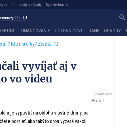
ty.sk
Dobré rady a nápady
ByvanieHrou.sk
 prémiový účet TU
RKETING
FINANCOVANIE
ÚČTOVNÍCTVO
DANE
ODVODY
astní? Kto má dlhy? Zistite TU
ali vyvíjať aj v
ho vo videu
youtube.com
Tlačiť
lánuje vypustiť na oblohu vlastné drony, sa
žete pozrieť, ako takýto dron vyzerá vakcii.