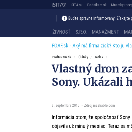
SITA.sk
Podnikam.sk
Mnamky-recep
Buďte správne informovaný!
Získajte
ŽIVNOSŤ
S.R.O.
MANAŽMENT
MA
FOAF.sk - Aký má firma zisk? Kto ju vl
Podnikam.sk
Články
Relax
Vlastný dron zač
Sony. Ukázali 
3. septembra 2015
Zdroj mashable.com
Informácia otom, že spoločnosť Sony p
objavila už minulý mesiac. Teraz sa mô