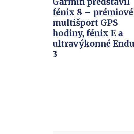
Garmin predstavil
fénix 8 – prémiové
multišport GPS
hodiny, fénix E a
ultravýkonné Endu
3