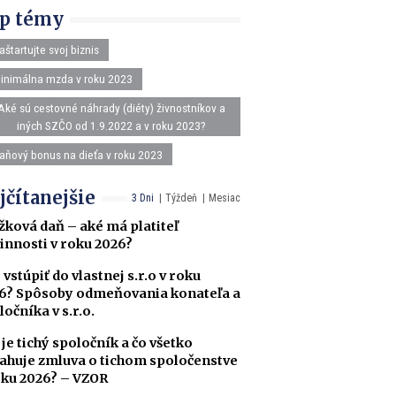
p témy
aštartujte svoj biznis
inimálna mzda v roku 2023
Aké sú cestovné náhrady (diéty) živnostníkov a
iných SZČO od 1.9.2022 a v roku 2023?
aňový bonus na dieťa v roku 2023
jčítanejšie
3 Dni
Týždeň
Mesiac
žková daň – aké má platiteľ
innosti v roku 2026?
 vstúpiť do vlastnej s.r.o v roku
6? Spôsoby odmeňovania konateľa a
ločníka v s.r.o.
 je tichý spoločník a čo všetko
ahuje zmluva o tichom spoločenstve
oku 2026? – VZOR