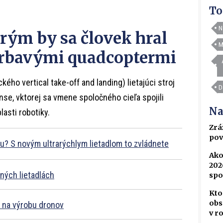
To
N
orým by sa človek hral
M
ťarbavými quadcoptermi
ého vertical take-off and landing) lietajúci stroj
D
se, vktorej sa vmene spoločného cieľa spojili
Na
asti robotiky.
Zrá
pov
u? S novým ultrarýchlym lietadlom to zvládnete
Ako
202
ných lietadlách
spo
Kto
obs
y na výrobu dronov
v r