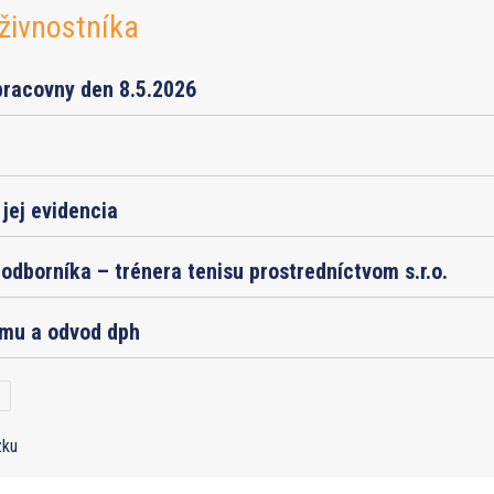
živnostníka
pracovny den 8.5.2026
jej evidencia
odborníka – trénera tenisu prostredníctvom s.r.o.
jmu a odvod dph
zku