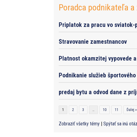
Poradca podnikateľa a 
Priplatok za pracu vo sviatok-
Stravovanie zamestnancov
Platnost okamzitej vypovede a 
Podnikanie služieb športového 
predaj bytu a odvod dane z prí
1
2
3
…
10
11
Ďalej »
Zobraziť všetky témy
|
Spýtať sa inú otá