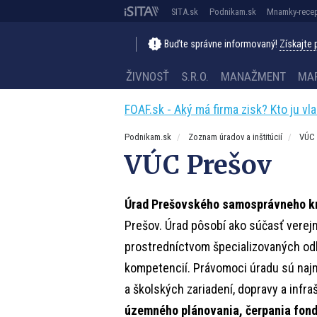
SITA.sk
Podnikam.sk
Mnamky-recep
Buďte správne informovaný!
Získajte
ŽIVNOSŤ
S.R.O.
MANAŽMENT
MA
FOAF.sk - Aký má firma zisk? Kto ju vl
Podnikam.sk
Zoznam úradov a inštitúcií
VÚC
VÚC Prešov
Úrad Prešovského samosprávneho k
Prešov. Úrad pôsobí ako súčasť verej
prostredníctvom špecializovaných odb
kompetencií. Právomoci úradu sú najm
a školských zariadení, dopravy a infraš
územného plánovania, čerpania fon