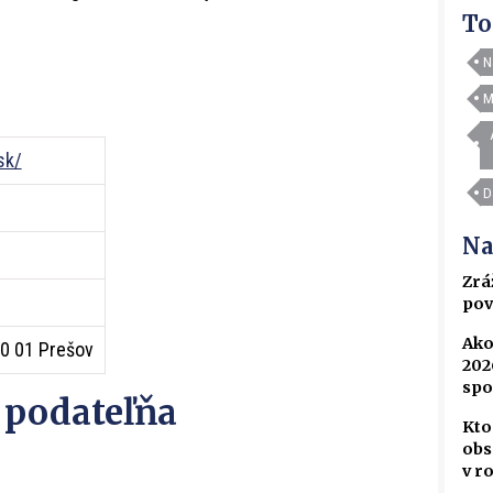
To
N
M
sk/
D
Na
Zrá
pov
Ako
80 01 Prešov
202
spo
 podateľňa
Kto
obs
v r