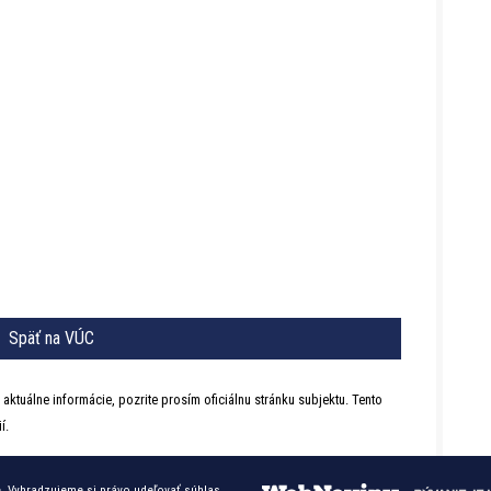
Späť na VÚC
 aktuálne informácie, pozrite prosím oficiálnu stránku subjektu. Tento
í.
. Vyhradzujeme si právo udeľovať súhlas