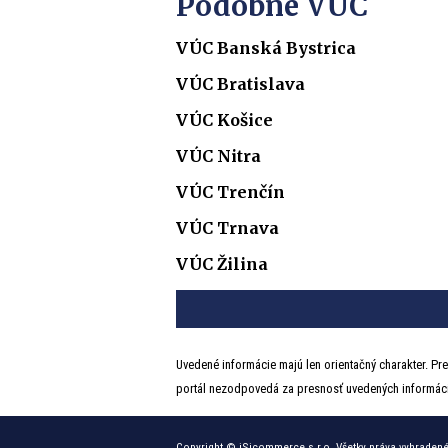
Podobné VÚC
VÚC Banská Bystrica
VÚC Bratislava
VÚC Košice
VÚC Nitra
VÚC Trenčín
VÚC Trnava
VÚC Žilina
Uvedené informácie majú len orientačný charakter. Pre
portál nezodpovedá za presnosť uvedených informáci
Copyright
© iSicommerce s.r.o.
Všetky práva vyhradené