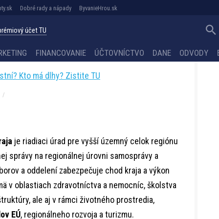
ty.sk
Dobré rady a nápady
ByvanieHrou.sk
 prémiový účet TU
RKETING
FINANCOVANIE
ÚČTOVNÍCTVO
DANE
ODVODY
astní? Kto má dlhy? Zistite TU
raja
je riadiaci úrad pre vyšší územný celok regiónu
nej správy na regionálnej úrovni samosprávy a
orov a oddelení zabezpečuje chod kraja a výkon
ä v oblastiach zdravotníctva a nemocníc, školstva
truktúry, ale aj v rámci životného prostredia,
dov EÚ
, regionálneho rozvoja a turizmu.