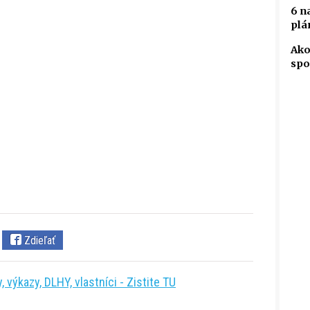
6 n
plá
Ako
spo
Zdieľať
 výkazy, DLHY, vlastníci - Zistite TU