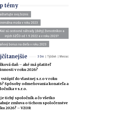
p témy
aštartujte svoj biznis
inimálna mzda v roku 2023
Aké sú cestovné náhrady (diéty) živnostníkov a
iných SZČO od 1.9.2022 a v roku 2023?
aňový bonus na dieťa v roku 2023
jčítanejšie
3 Dni
Týždeň
Mesiac
žková daň – aké má platiteľ
innosti v roku 2026?
 vstúpiť do vlastnej s.r.o v roku
6? Spôsoby odmeňovania konateľa a
ločníka v s.r.o.
 je tichý spoločník a čo všetko
ahuje zmluva o tichom spoločenstve
oku 2026? – VZOR