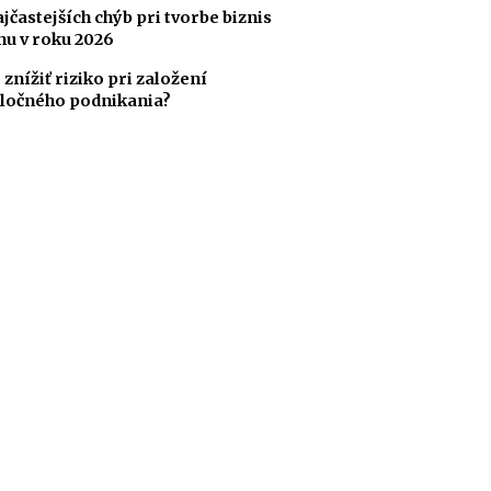
ajčastejších chýb pri tvorbe biznis
nu v roku 2026
 znížiť riziko pri založení
ločného podnikania?