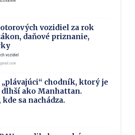
azovatele
otorových vozidiel za rok
zákon, daňové priznanie,
vky
ch vozidiel
gmail.com
 „plávajúci“ chodník, ktorý je
 dlhší ako Manhattan.
, kde sa nachádza.