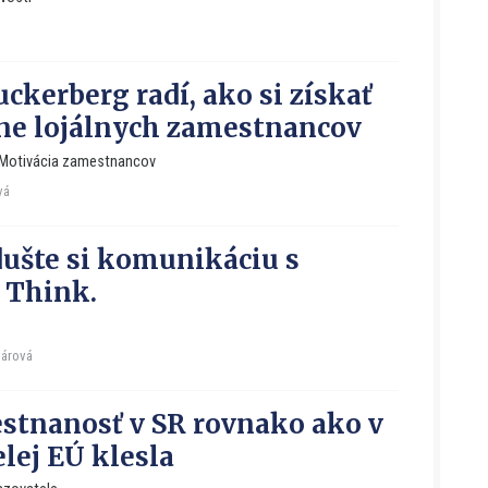
ckerberg radí, ako si získať
e lojálnych zamestnancov
Motivácia zamestnancov
vá
ušte si komunikáciu s
 Think.
várová
tnanosť v SR rovnako ako v
elej EÚ klesla