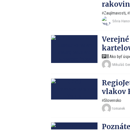
rakovi
Zaujímavosti
,
Silvia Hano
Verejné
kartelo
Ako byť úsp
Mikuláš Ge
RegioJe
vlakov 
Slovensko
tomanek
Poznáte