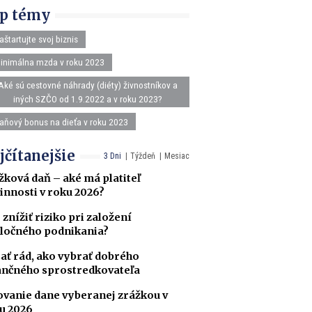
p témy
aštartujte svoj biznis
inimálna mzda v roku 2023
Aké sú cestovné náhrady (diéty) živnostníkov a
iných SZČO od 1.9.2022 a v roku 2023?
aňový bonus na dieťa v roku 2023
jčítanejšie
3 Dni
Týždeň
Mesiac
žková daň – aké má platiteľ
innosti v roku 2026?
 znížiť riziko pri založení
ločného podnikania?
ať rád, ako vybrať dobrého
ančného sprostredkovateľa
ovanie dane vyberanej zrážkou v
u 2026