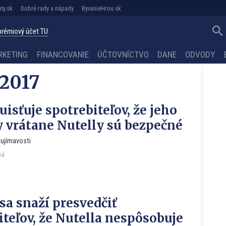
ty.sk
Dobré rady a nápady
ByvanieHrou.sk
 prémiový účet TU
RKETING
FINANCOVANIE
ÚČTOVNÍCTVO
DANE
ODVODY
 2017
uisťuje spotrebiteľov, že jeho
 vrátane Nutelly sú bezpečné
ujímavosti
vá
 sa snaží presvedčiť
iteľov, že Nutella nespôsobuje