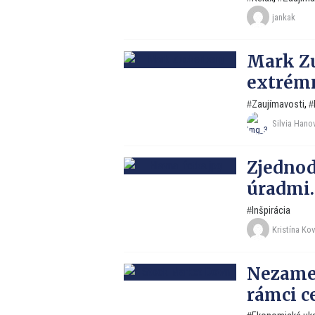
jankak
Mark Zu
extrémn
Zaujímavosti
,
Silvia Hano
Zjednod
úradmi.
Inšpirácia
Kristína Ko
Nezames
rámci c