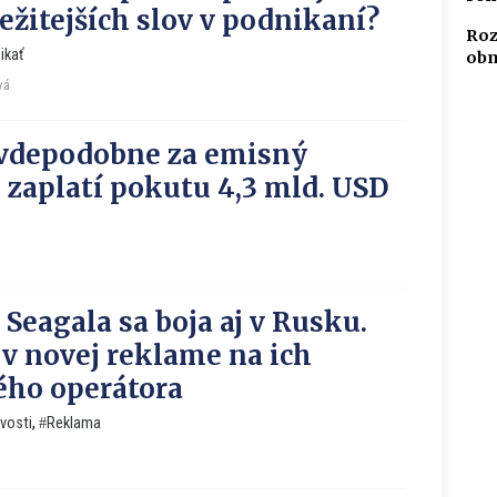
ležitejších slov v podnikaní?
Roz
ikať
obm
vá
vdepodobne za emisný
 zaplatí pokutu 4,3 mld. USD
 Seagala sa boja aj v Rusku.
 v novej reklame na ich
ho operátora
vosti
,
Reklama