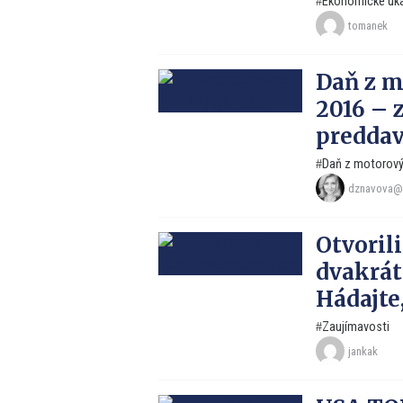
Ekonomické uk
tomanek
Daň z m
2016 – 
predda
Daň z motorový
dznavova@
Otvorili
dvakrát
Hádajte
Zaujímavosti
jankak