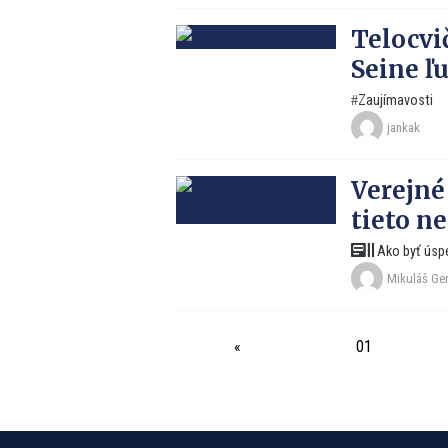
Telocvi
Seine ľ
Zaujímavosti
jankak
Verejné
tieto n
Ako byť úsp
Mikuláš Ge
«
01