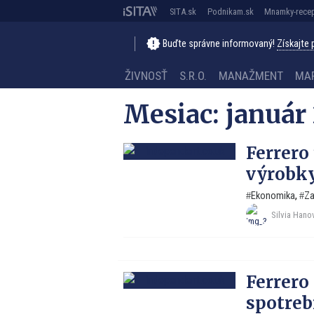
SITA.sk
Podnikam.sk
Mnamky-recep
Buďte správne informovaný!
Získajte
ŽIVNOSŤ
S.R.O.
MANAŽMENT
MA
Mesiac:
január
Ferrero 
výrobky
Ekonomika
,
Za
Silvia Hano
Ferrero
spotreb