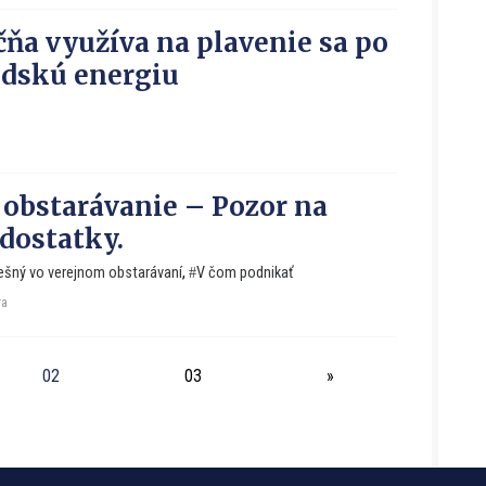
čňa využíva na plavenie sa po
udskú energiu
 obstarávanie – Pozor na
edostatky.
ešný vo verejnom obstarávaní
,
V čom podnikať
ra
02
03
»