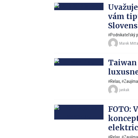
Uvažuje
vám tip
Slovens
Podnikateľský p
Marek Mitt
Taiwan 
luxusne
Relax
,
Zaujíma
jankak
FOTO: V
koncep
elektri
Relax
,
Zaujíma