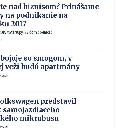
te nad biznisom? Prinášame
y na podnikanie na
ku 2017
lán
,
Startupy
,
V čom podnikať
aš
bojuje so smogom, v
j veži budú apartmány
vosti
olkswagen predstavil
t samojazdiaceho
ckého mikrobusu
vosti