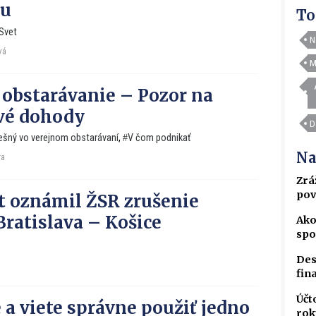
nu
To
Svet
N
vá
M
 obstarávanie – Pozor na
vé dohody
D
ešný vo verejnom obstarávaní
,
V čom podnikať
Na
ra
Zrá
pov
t oznámil ŽSR zrušenie
Bratislava – Košice
Ako
spo
Des
fin
Účt
 a viete správne použiť jedno
rok