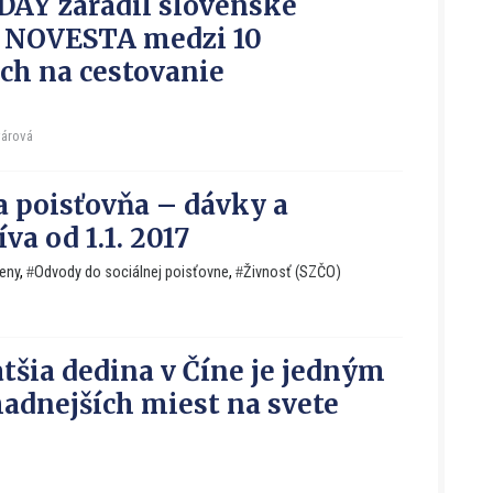
AY zaradil slovenské
y NOVESTA medzi 10
ích na cestovanie
várová
a poisťovňa – dávky a
íva od 1.1. 2017
eny
,
Odvody do sociálnej poisťovne
,
Živnosť (SZČO)
tšia dedina v Číne je jedným
hadnejších miest na svete