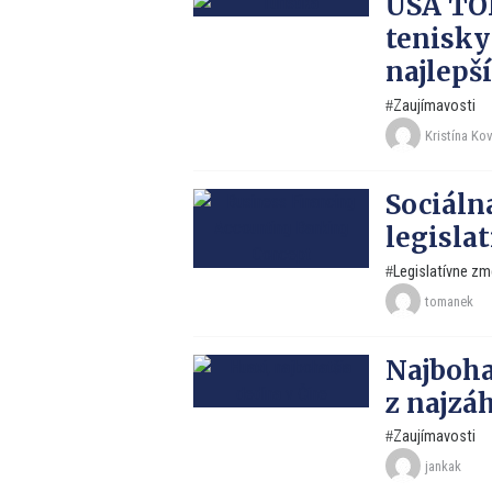
USA TOD
tenisk
najlepš
Zaujímavosti
Kristína Ko
Sociáln
legislat
Legislatívne zm
tomanek
Najboha
z najzá
Zaujímavosti
jankak