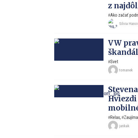
z najdô
Ako začať podn
Silvia Hano
VW pra
škandál
Svet
tomanek
Stevena
Hviezdi
mobilné
Relax
,
Zaujíma
jankak