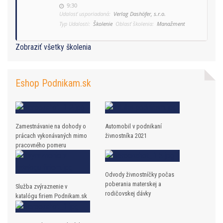
9:30
Udalosť usporiadaná:
Verlag Dashöfer, s.r.o.
Typ Udalosti:
Školenie
Oblasť školenia:
Manažment
Zobraziť všetky školenia
Eshop Podnikam.sk
Zamestnávanie na dohody o
Automobil v podnikaní
prácach vykonávaných mimo
živnostníka 2021
pracovného pomeru
Odvody živnostníčky počas
poberania materskej a
Služba zvýraznenie v
rodičovskej dávky
katalógu firiem Podnikam.sk