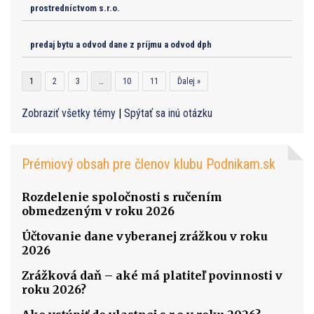
prostredníctvom s.r.o.
predaj bytu a odvod dane z príjmu a odvod dph
1
2
3
…
10
11
Ďalej »
Zobraziť všetky témy
|
Spýtať sa inú otázku
Prémiový obsah pre členov klubu Podnikam.sk
Rozdelenie spoločnosti s ručením
obmedzeným v roku 2026
Účtovanie dane vyberanej zrážkou v roku
2026
Zrážková daň – aké má platiteľ povinnosti v
roku 2026?