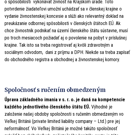
o spôsobilosti vykonávať živnosť na Krajskom úrade. Toto
potvrdenie žiadateľovi umožní uchádzať sa v členskej krajine o
vydanie živnostenskej koncesie a slúži ako relevantný doklad na
preukázanie odbornej spôsobilosti v členských štátoch EÚ. Ak
chce živnostník podnikať na území členského štátu sústavne, musí
po troch mesiacoch požiadať aj o povolenie na pobyt v príslušnej
krajine. Tak isto sa treba registrovať aj kvôli zdravotným a
sociálnym odvodom, dani z príjmu a DPH. Niekde sa treba zapísať
do obchodného registra a obchodnej a živnostenskej komory.
Spoločnosť s ručením obmedzeným
Úprava základného imania v s. r. o. je daná na kompetencie
každého jednotlivého členského štátu EÚ.
Výhodné je
založenie našej obdoby spoločnosti s ručením obmedzeným vo
Veľkej Británii (private limited liability company – Ltd.) pre jej
neformálnosť. Vo Veľkej Británii je možné takúto spoločnosť