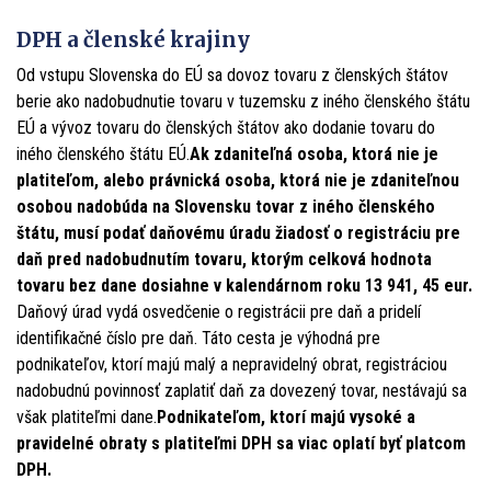
DPH a členské krajiny
Od vstupu Slovenska do EÚ sa dovoz tovaru z členských štátov
berie ako nadobudnutie tovaru v tuzemsku z iného členského štátu
EÚ a vývoz tovaru do členských štátov ako dodanie tovaru do
iného členského štátu EÚ.
Ak zdaniteľná osoba, ktorá nie je
platiteľom, alebo právnická osoba, ktorá nie je zdaniteľnou
osobou nadobúda na Slovensku tovar z iného členského
štátu, musí podať daňovému úradu žiadosť o registráciu pre
daň pred nadobudnutím tovaru, ktorým celková hodnota
tovaru bez dane dosiahne v kalendárnom roku 13 941, 45 eur.
Daňový úrad vydá osvedčenie o registrácii pre daň a pridelí
identifikačné číslo pre daň. Táto cesta je výhodná pre
podnikateľov, ktorí majú malý a nepravidelný obrat, registráciou
nadobudnú povinnosť zaplatiť daň za dovezený tovar, nestávajú sa
však platiteľmi dane.
Podnikateľom, ktorí majú vysoké a
pravidelné obraty s platiteľmi DPH sa viac oplatí byť platcom
DPH.