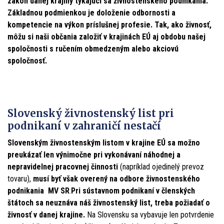
zákon danej krajiny týkajúci sa živnostenského podnikania.
Základnou podmienkou je doloženie odbornosti a
kompetencie na výkon príslušnej profesie. Tak, ako živnosť,
môžu si naši občania založiť v krajinách EÚ aj obdobu našej
spoločnosti s ručením obmedzeným alebo akciovú
spoločnosť.
Slovenský živnostenský list pri
podnikaní v zahraničí nestačí
Slovenským živnostenským listom v krajine EÚ sa možno
preukázať len výnimočne pri vykonávaní náhodnej a
nepravidelnej pracovnej činnosti
(napríklad ojedinelý prevoz
tovaru),
musí byť však overený na odbore živnostenského
podnikania MV SR
.
Pri sústavnom podnikaní v členských
štátoch sa neuznáva náš živnostenský list, treba požiadať o
živnosť v danej krajine.
Na Slovensku sa vybavuje len potvrdenie