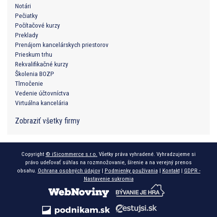
Notári
Pečiatky
Počítačové kurzy
Preklady
Prenájom kancelárskych priestorov
Prieskum trhu
Rekvalifikačné kurzy
Školenia BOZP
Tlmočenie
Vedenie účtovníctva
Virtuálna kancelária
Zobraziť všetky firmy
Copyright
© iSicommerce s.r.o.
Všetky práva vyhradené. Vyhradzujeme si
právo udeľovať súhlas na rozmnožovanie, šírenie a na verejný prenos
obsahu.
Ochrana osobných údajov
|
Podmienky používania
|
Kontakt
|
GDPR -
Nastavenie sukromia