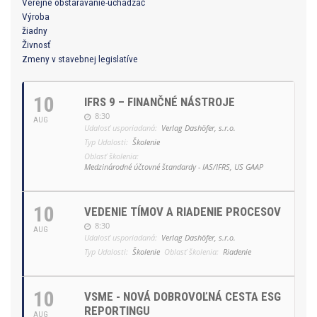
Verejné obstarávanie-uchádzač
Výroba
žiadny
Živnosť
Zmeny v stavebnej legislatíve
10
IFRS 9 – FINANČNÉ NÁSTROJE
8:30
AUG
Udalosť usporiadaná:
Verlag Dashöfer, s.r.o.
Typ Udalosti:
Školenie
Oblasť školenia:
Medzinárodné účtovné štandardy - IAS/IFRS, US GAAP
10
VEDENIE TÍMOV A RIADENIE PROCESOV
8:30
AUG
Udalosť usporiadaná:
Verlag Dashöfer, s.r.o.
Typ Udalosti:
Školenie
Oblasť školenia:
Riadenie
10
VSME - NOVÁ DOBROVOĽNÁ CESTA ESG
REPORTINGU
AUG