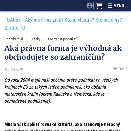
SITA.sk
Podnikam.sk
Mnamky-recepty.sk
MENU
Dobré rady a nápady
ByvanieHrou.sk
FOAF.sk - Aký má firma zisk? Kto ju vlastní? Kto má dlhy?
Zistite TU
Podnikam.sk
Články
Ako začať podnikať
Aká právna forma je výhodná ak
obchodujete so zahraničím?
Tlačiť
15. júla 2010
Od roku 2004 majú naši občania právo podnikať vo všetkých
krajinách EÚ za takých istých podmienok, ako občania
materských krajín (okrem Rakúska a Nemecka, kde je
obmedzené podnikanie).
Musia však spĺňať rovnaké kritériá, ako stanovuje národný