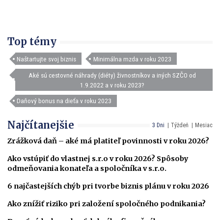
Top témy
Naštartujte svoj biznis
Minimálna mzda v roku 2023
Aké sú cestovné náhrady (diéty) živnostníkov a iných SZČO od
1.9.2022 a v roku 2023?
Daňový bonus na dieťa v roku 2023
Najčítanejšie
3 Dni
Týždeň
Mesiac
Zrážková daň – aké má platiteľ povinnosti v roku 2026?
Ako vstúpiť do vlastnej s.r.o v roku 2026? Spôsoby
odmeňovania konateľa a spoločníka v s.r.o.
6 najčastejších chýb pri tvorbe biznis plánu v roku 2026
Ako znížiť riziko pri založení spoločného podnikania?