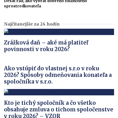
Desať rád, ako vybrať dobrého finančného
sprostredkovateľa
Najčítanejšie za 24 hodín
Zrážková daň – aké má platiteľ
povinnosti v roku 2026?
Ako vstúpiť do vlastnej s.r.o v roku
2026? Spôsoby odmeňovania konateľa a
spoločníka v s.r.o.
Kto je tichý spoločník a čo všetko
obsahuje zmluva o tichom spoločenstve
v roku 2026? – VZOR