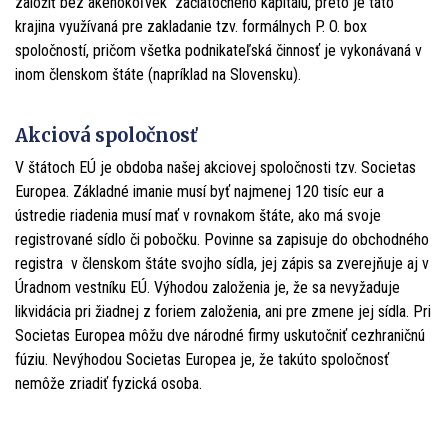
založiť bez akéhokoľvek začiatočného kapitálu, preto je táto
krajina využívaná pre zakladanie tzv. formálnych P. O. box
spoločností, pričom všetka podnikateľská činnosť je vykonávaná v
inom členskom štáte (napríklad na Slovensku).
Akciová spoločnosť
V štátoch EÚ je obdoba našej akciovej spoločnosti tzv. Societas
Europea. Základné imanie musí byť najmenej 120 tisíc eur a
ústredie riadenia musí mať v rovnakom štáte, ako má svoje
registrované sídlo či pobočku. Povinne sa zapisuje do obchodného
registra v členskom štáte svojho sídla, jej zápis sa zverejňuje aj v
Úradnom vestníku EÚ. Výhodou založenia je, že sa nevyžaduje
likvidácia pri žiadnej z foriem založenia, ani pre zmene jej sídla. Pri
Societas Europea môžu dve národné firmy uskutočniť cezhraničnú
fúziu. Nevýhodou Societas Europea je, že takúto spoločnosť
nemôže zriadiť fyzická osoba.