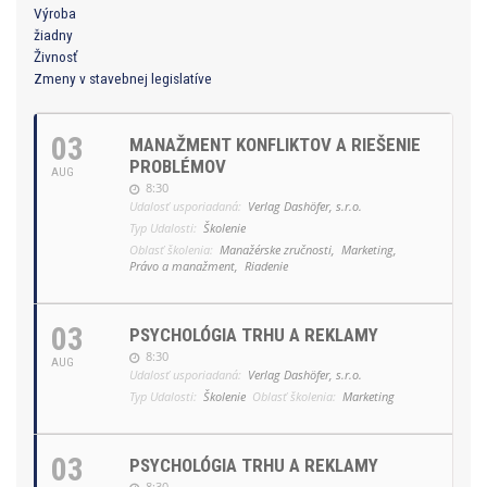
Výroba
žiadny
Živnosť
Zmeny v stavebnej legislatíve
03
MANAŽMENT KONFLIKTOV A RIEŠENIE
PROBLÉMOV
AUG
8:30
Udalosť usporiadaná:
Verlag Dashöfer, s.r.o.
Typ Udalosti:
Školenie
Oblasť školenia:
Manažérske zručnosti,
Marketing,
Právo a manažment,
Riadenie
03
PSYCHOLÓGIA TRHU A REKLAMY
8:30
AUG
Udalosť usporiadaná:
Verlag Dashöfer, s.r.o.
Typ Udalosti:
Školenie
Oblasť školenia:
Marketing
03
PSYCHOLÓGIA TRHU A REKLAMY
8:30