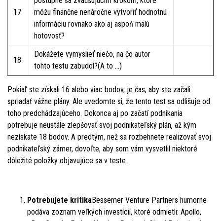
postupne sa zväčšujúcim krokom, ktoré
17
môžu finančne nenáročne vytvoriť hodnotnú
informáciu rovnako ako aj aspoň malú
hotovosť?
Dokážete vymyslieť niečo, na čo autor
18
tohto testu zabudol?(A to …)
Pokiaľ ste získali 16 alebo viac bodov, je čas, aby ste začali
spriadať vážne plány. Ale uvedomte si, že tento test sa odlišuje od
toho predchádzajúceho. Dokonca aj po začatí podnikania
potrebuje neustále zlepšovať svoj podnikateľský plán, až kým
nezískate 18 bodov. A predtým, než sa rozbehnete realizovať svoj
podnikateľský zámer, dovoľte, aby som vám vysvetlil niektoré
dôležité položky objavujúce sa v teste.
Potrebujete kritika
Bessemer Venture Partners humorne
podáva zoznam veľkých investícií, ktoré odmietli: Apollo,