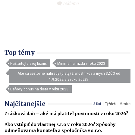
Top témy
Naštartujte svoj biznis
Minimálna mzda v roku 2023
Aké sú cestovné náhrady (diéty) živnostníkov a iných SZČO od
1.9.2022 a v roku 2023?
Daňový bonus na dieťa v roku 2023
Najčítanejšie
3 Dni
Týždeň
Mesiac
Zrážková daň – aké má platiteľ povinnosti v roku 2026?
Ako vstúpiť do vlastnej s.r.o v roku 2026? Spôsoby
odmeňovania konateľa a spoločníka v s.r.o.