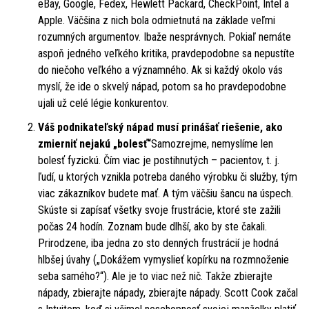
eBay, Google, Fedex, Hewlett Packard, CheckPoint, Intel a
Apple. Väčšina z nich bola odmietnutá na základe veľmi
rozumných argumentov. Ibaže nesprávnych. Pokiaľ nemáte
aspoň jedného veľkého kritika, pravdepodobne sa nepustíte
do niečoho veľkého a významného. Ak si každý okolo vás
myslí, že ide o skvelý nápad, potom sa ho pravdepodobne
ujali už celé légie konkurentov.
Váš podnikateľský nápad musí prinášať riešenie, ako
zmierniť nejakú „bolesť“
Samozrejme, nemyslíme len
bolesť fyzickú. Čím viac je postihnutých – pacientov, t. j.
ľudí, u ktorých vznikla potreba daného výrobku či služby, tým
viac zákazníkov budete mať. A tým väčšiu šancu na úspech.
Skúste si zapísať všetky svoje frustrácie, ktoré ste zažili
počas 24 hodín. Zoznam bude dlhší, ako by ste čakali.
Prirodzene, iba jedna zo sto denných frustrácií je hodná
hlbšej úvahy („Dokážem vymyslieť kopírku na rozmnoženie
seba samého?“). Ale je to viac než nič. Takže zbierajte
nápady, zbierajte nápady, zbierajte nápady. Scott Cook začal