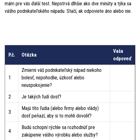
mám pre vás ďalší test. Nepotrvá dlhšie ako dve minúty a týka sa
vášho podnikateľského nápadu. Stačí, ak odpoviete áno alebo nie.
Vaša
P.č.
Otázka
odpoveď
Zmierni váš podnikateľský nápad niekoho
1
bolesť, nepohodlie, úzkosť alebo
neuspokojenie?
2
Je takých ľudí dosť?
Majú títo ľudia (alebo firmy alebo vlády)
3
dosť peňazí, aby si to mohli dovoliť?
Budú schopní rýchle sa rozhodnúť pre
4
zakúpenie vášho výrobku alebo služby?