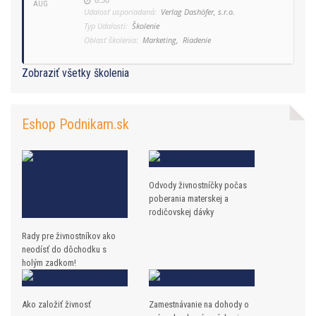
AUG
Udalosť usporiadaná:
Verlag Dashöfer, s.r.o.
Typ Udalosti:
Školenie
Oblasť školenia:
Marketing,
Riadenie
Zobraziť všetky školenia
Eshop Podnikam.sk
Odvody živnostníčky počas
poberania materskej a
rodičovskej dávky
Rady pre živnostníkov ako
neodísť do dôchodku s
holým zadkom!
Ako založiť živnosť
Zamestnávanie na dohody o