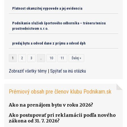
Platnost okamzitej vypovede a jej evidencia
Podnikanie služieb športového odborníka – trénera tenisu
prostredníctvom s.r.o.
predaj bytu a odvod dane z príjmu a odvod dph
1
2
3
…
10
11
Ďalej »
Zobraziť všetky témy
|
Spýtať sa inú otázku
Prémiový obsah pre členov klubu Podnikam.sk
Ako na prenájom bytu v roku 2026?
Ako postupovať pri reklamácii podľa nového
zákona od 31. 7. 2026?