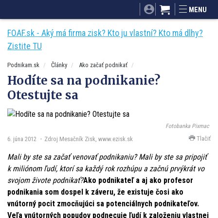
SITA.sk
Podnikam.sk
Mnamky-recepty.sk
MENU
Dobré rady a nápady
ByvanieHrou.sk
FOAF.sk - Aký má firma zisk? Kto ju vlastní? Kto má dlhy?
Zistite TU
Podnikam.sk
Články
Ako začať podnikať
Hodíte sa na podnikanie?
Otestujte sa
Fotobanka Pixmac
Tlačiť
6. júna 2012
Zdroj Mesačník Zisk, www.ezisk.sk
Mali by ste sa začať venovať podnikaniu? Mali by ste sa pripojiť
k miliónom ľudí, ktorí sa každý rok rozhúpu a začnú prvýkrát vo
svojom živote podnikať?
Ako podnikateľ a aj ako profesor
podnikania som dospel k záveru, že existuje čosi ako
vnútorný pocit zmocňujúci sa potenciálnych podnikateľov.
Veľa vnútorných popudov podnecuje ľudí k založeniu vlastnej