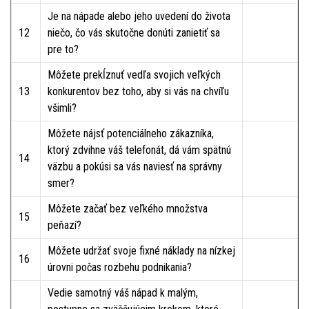
Je na nápade alebo jeho uvedení do života
12
niečo, čo vás skutočne donúti zanietiť sa
pre to?
Môžete prekĺznuť vedľa svojich veľkých
13
konkurentov bez toho, aby si vás na chvíľu
všimli?
Môžete nájsť potenciálneho zákazníka,
ktorý zdvihne váš telefonát, dá vám spätnú
14
väzbu a pokúsi sa vás naviesť na správny
smer?
Môžete začať bez veľkého množstva
15
peňazí?
Môžete udržať svoje fixné náklady na nízkej
16
úrovni počas rozbehu podnikania?
Vedie samotný váš nápad k malým,