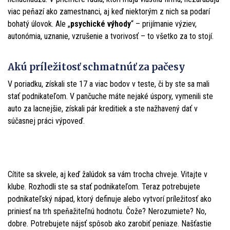
viac peňazí ako zamestnanci, aj keď niektorým z nich sa podarí
bohatý úlovok. Ale „
psychické výhody
“ – prijímanie výziev,
autonómia, uznanie, vzrušenie a tvorivosť – to všetko za to stojí.
Akú príležitosť schmatnúť za pačesy
V poriadku, získali ste 17 a viac bodov v teste, či by ste sa mali
stať podnikateľom. V pančuche máte nejaké úspory, vymenili ste
auto za lacnejšie, získali pár kreditiek a ste nažhavený dať v
súčasnej práci výpoveď.
Cítite sa skvele, aj keď žalúdok sa vám trocha chveje. Vitajte v
klube. Rozhodli ste sa stať podnikateľom. Teraz potrebujete
podnikateľský nápad, ktorý definuje alebo vytvorí príležitosť ako
priniesť na trh speňažiteľnú hodnotu. Čože? Nerozumiete? No,
dobre. Potrebujete nájsť spôsob ako zarobiť peniaze. Našťastie