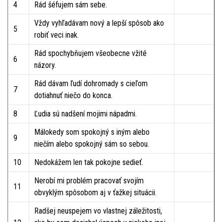
4
Rád šéfujem sám sebe.
Vždy vyhľadávam nový a lepší spôsob ako
5
robiť veci inak.
Rád spochybňujem všeobecne vžité
6
názory.
Rád dávam ľudí dohromady s cieľom
7
dotiahnuť niečo do konca.
8
Ľudia sú nadšení mojimi nápadmi.
Málokedy som spokojný s iným alebo
9
niečím alebo spokojný sám so sebou.
10
Nedokážem len tak pokojne sedieť.
Nerobí mi problém pracovať svojím
11
obvyklým spôsobom aj v ťažkej situácii.
Radšej neuspejem vo vlastnej záležitosti,