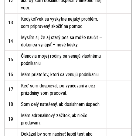
12
ako by som dosiahol úspech v niekoho inej
veci.
Kedykoľvek sa vyskytne nejaký problém,
13
som pripravený skočiť na pomoc.
Myslím si, že aj starý pes sa môže naučiť –
14
dokonca vynájsť – nové kúsky.
Členovia mojej rodiny sa venujú vlastnému
15
podnikaniu.
16
Mám priateľov, ktorí sa venujú podnikaniu.
Keď som dospieval, po vyučovaní a cez
17
prázdniny som pracoval.
18
Som celý natešený, ak dosiahnem úspech.
Mám adrenalínový zážitok, ak niečo
19
predávam.
Dokázal by som napísať lepší test ako