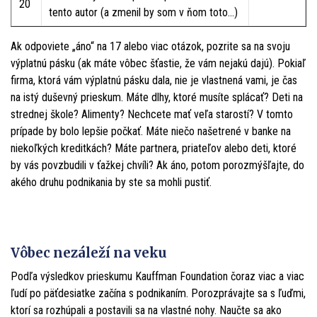
20
tento autor (a zmenil by som v ňom toto…)
Ak odpoviete „áno“ na 17 alebo viac otázok, pozrite sa na svoju
výplatnú pásku (ak máte vôbec šťastie, že vám nejakú dajú). Pokiaľ
firma, ktorá vám výplatnú pásku dala, nie je vlastnená vami, je čas
na istý duševný prieskum. Máte dlhy, ktoré musíte splácať? Deti na
strednej škole? Alimenty? Nechcete mať veľa starostí? V tomto
prípade by bolo lepšie počkať. Máte niečo našetrené v banke na
niekoľkých kreditkách? Máte partnera, priateľov alebo deti, ktoré
by vás povzbudili v ťažkej chvíli? Ak áno, potom porozmýšľajte, do
akého druhu podnikania by ste sa mohli pustiť.
Vôbec nezáleží na veku
Podľa výsledkov prieskumu Kauffman Foundation čoraz viac a viac
ľudí po päťdesiatke začína s podnikaním. Porozprávajte sa s ľuďmi,
ktorí sa rozhúpali a postavili sa na vlastné nohy. Naučte sa ako