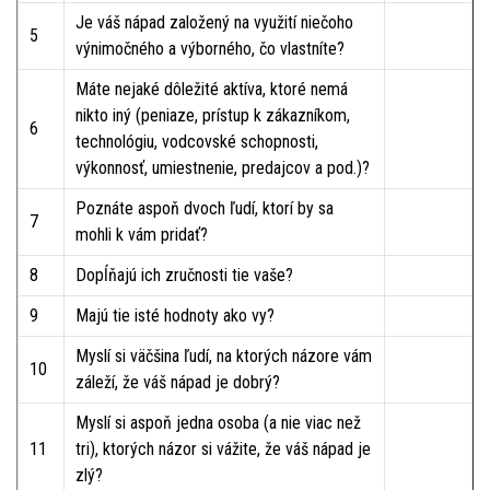
Je váš nápad založený na využití niečoho
5
výnimočného a výborného, čo vlastníte?
Máte nejaké dôležité aktíva, ktoré nemá
nikto iný (peniaze, prístup k zákazníkom,
6
technológiu, vodcovské schopnosti,
výkonnosť, umiestnenie, predajcov a pod.)?
Poznáte aspoň dvoch ľudí, ktorí by sa
7
mohli k vám pridať?
8
Dopĺňajú ich zručnosti tie vaše?
9
Majú tie isté hodnoty ako vy?
Myslí si väčšina ľudí, na ktorých názore vám
10
záleží, že váš nápad je dobrý?
Myslí si aspoň jedna osoba (a nie viac než
11
tri), ktorých názor si vážite, že váš nápad je
zlý?