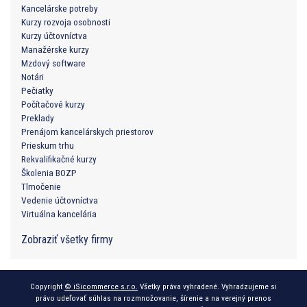
Kancelárske potreby
Kurzy rozvoja osobnosti
Kurzy účtovníctva
Manažérske kurzy
Mzdový software
Notári
Pečiatky
Počítačové kurzy
Preklady
Prenájom kancelárskych priestorov
Prieskum trhu
Rekvalifikačné kurzy
Školenia BOZP
Tlmočenie
Vedenie účtovníctva
Virtuálna kancelária
Zobraziť všetky firmy
Copyright
© iSicommerce s.r.o.
Všetky práva vyhradené. Vyhradzujeme si
právo udeľovať súhlas na rozmnožovanie, šírenie a na verejný prenos