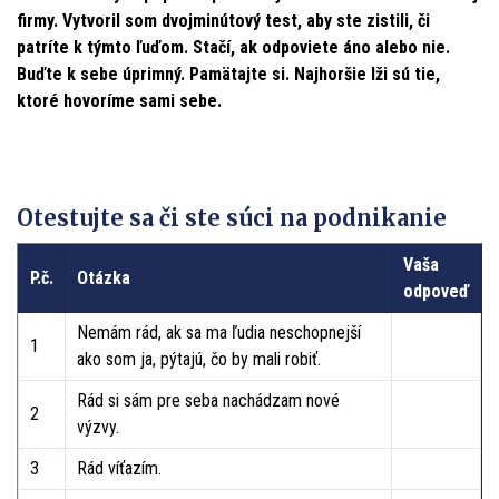
firmy. Vytvoril som dvojminútový test, aby ste zistili, či
patríte k týmto ľuďom. Stačí, ak odpoviete áno alebo nie.
Buďte k sebe úprimný. Pamätajte si. Najhoršie lži sú tie,
ktoré hovoríme sami sebe.
Otestujte sa či ste súci na podnikanie
Vaša
P.č.
Otázka
odpoveď
Nemám rád, ak sa ma ľudia neschopnejší
1
ako som ja, pýtajú, čo by mali robiť.
Rád si sám pre seba nachádzam nové
2
výzvy.
3
Rád víťazím.