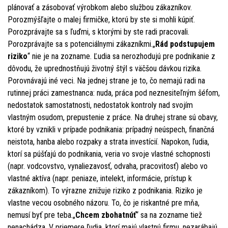
plánovať a zásobovať výrobkom alebo službou zákazníkov.
Porozmýšľajte o malej firmičke, ktorú by ste si mohli kúpiť.
Porozprávajte sa s ľuďmi, s ktorými by ste radi pracovali.
Porozprávajte sa s potenciálnymi zákazníkmi.„
Rád podstupujem
riziko
“ nie je na zozname. Ľudia sa nerozhodujú pre podnikanie z
dôvodu, že uprednostňujú životný štýl s väčšou dávkou rizika.
Porovnávajú iné veci. Na jednej strane je to, čo nemajú radi na
rutinnej práci zamestnanca: nuda, práca pod neznesiteľným šéfom,
nedostatok samostatnosti, nedostatok kontroly nad svojím
vlastným osudom, prepustenie z práce. Na druhej strane sú obavy,
ktoré by vznikli v prípade podnikania: prípadný neúspech, finančná
neistota, hanba alebo rozpaky a strata investícií. Napokon, ľudia,
ktorí sa púšťajú do podnikania, veria vo svoje vlastné schopnosti
(napr. vodcovstvo, vynaliezavosť, odvaha, pracovitosť) alebo vo
vlastné aktíva (napr. peniaze, intelekt, informácie, prístup k
zákazníkom). To výrazne znižuje riziko z podnikania. Riziko je
vlastne vecou osobného názoru. To, čo je riskantné pre mňa,
nemusí byť pre teba.„
Chcem zbohatnúť
“ sa na zozname tiež
nenachádza. V priemere ľudia, ktorí majú vlastnú firmu, nezarábajú