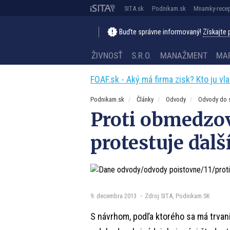
SITA.sk
Podnikam.sk
Mnamky-recep
Buďte správne informovaný!
Získajte
ŽIVNOSŤ
S.R.O.
MANAŽMENT
MA
FOAF.sk - Aký má firma zisk? Kto ju vl
Podnikam.sk
Články
Odvody
Odvody do s
Proti obmedzo
protestuje ďalš
9. decembra 2013
Zdroj SITA, Podnikam.SK
S návrhom, podľa ktorého sa má trvan