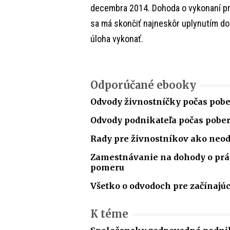
decembra 2014. Dohoda o vykonaní prá
sa má skončiť najneskôr uplynutím d
úloha vykonať.
Odporúčané ebooky
Odvody živnostníčky počas pobe
Odvody podnikateľa počas pobe
Rady pre živnostníkov ako neo
Zamestnávanie na dohody o p
pomeru
Všetko o odvodoch pre začínajú
K téme