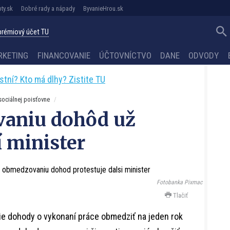
ty.sk
Dobré rady a nápady
ByvanieHrou.sk
 prémiový účet TU
RKETING
FINANCOVANIE
ÚČTOVNÍCTVO
DANE
ODVODY
astní? Kto má dlhy? Zistite TU
ociálnej poisťovne
vaniu dohôd už
í minister
Fotobanka Pixmac
Tlačiť
ie dohody o vykonaní práce obmedziť na jeden rok