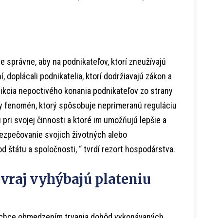
e správne, aby na podnikateľov, ktorí zneužívajú
, doplácali podnikatelia, ktorí dodržiavajú zákon a
edikcia nepoctivého konania podnikateľov zo strany
ny fenomén, ktorý spôsobuje neprimeranú reguláciu
ú pri svojej činnosti a ktoré im umožňujú lepšie a
abezpečovanie svojich životných alebo
od štátu a spoločnosti, “ tvrdí rezort hospodárstva.
vraj vyhýbajú plateniu
í chce obmedzením trvania dohôd vykonávaných