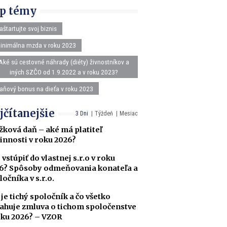
p témy
aštartujte svoj biznis
inimálna mzda v roku 2023
Aké sú cestovné náhrady (diéty) živnostníkov a
iných SZČO od 1.9.2022 a v roku 2023?
aňový bonus na dieťa v roku 2023
jčítanejšie
3 Dni
Týždeň
Mesiac
žková daň – aké má platiteľ
innosti v roku 2026?
 vstúpiť do vlastnej s.r.o v roku
6? Spôsoby odmeňovania konateľa a
ločníka v s.r.o.
 je tichý spoločník a čo všetko
ahuje zmluva o tichom spoločenstve
oku 2026? – VZOR