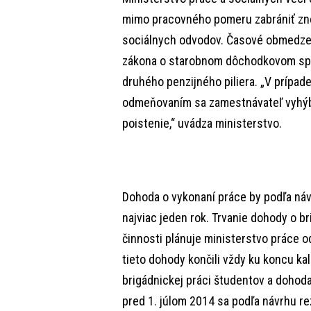
mimo pracovného pomeru zabrániť zne
sociálnych odvodov. Časové obmedzen
zákona o starobnom dôchodkovom spor
druhého penzijného piliera. „V príp
odmeňovaním sa zamestnávateľ vyhýb
poistenie,“ uvádza ministerstvo.
Dohoda o vykonaní práce by podľa náv
najviac jeden rok. Trvanie dohody o b
činnosti plánuje ministerstvo práce 
tieto dohody končili vždy ku koncu ka
brigádnickej práci študentov a dohoda
pred 1. júlom 2014 sa podľa návrhu re