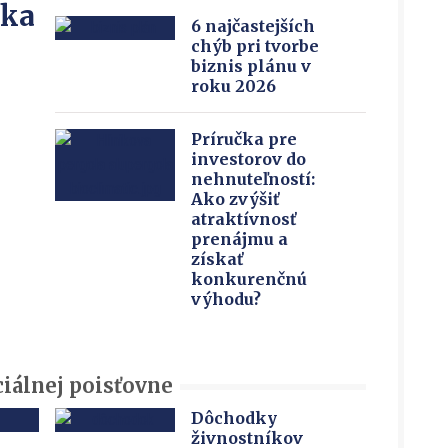
íka
6 najčastejších
chýb pri tvorbe
biznis plánu v
roku 2026
Príručka pre
investorov do
nehnuteľností:
Ako zvýšiť
atraktívnosť
prenájmu a
získať
konkurenčnú
výhodu?
iálnej poisťovne
Dôchodky
živnostníkov