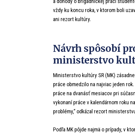
a dohody o brigádnickej práci študent
vždy ku koncu roka, v ktorom boli uz
ani rezort kultúry.
Návrh spôsobí pr
ministerstvo kul
Ministerstvo kultúry SR (MK) zásadne
práce obmedzilo na najviac jeden rok
práce na dvanásť mesiacov pri súčas
vykonaní práce v kalendárnom roku na
problémy,“ odkázal rezort ministerstv
Podľa MK pôjde najmä o prípady, v kto