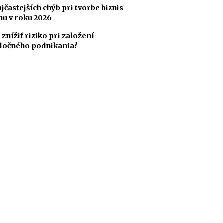
ajčastejších chýb pri tvorbe biznis
nu v roku 2026
 znížiť riziko pri založení
ločného podnikania?