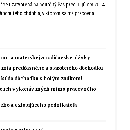
ce uzatvorená na neurčitý čas pred 1. júlom 2014
ohodnutého obdobia, v ktorom sa má pracovná
rania materskej a rodičovskej dávky
rania predčasného a starobného dôchodku
dísť do dôchodku s holým zadkom!
rácach vykonávaných mimo pracovného
ceho a existujúceho podnikateľa