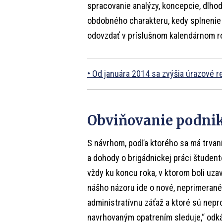
spracovanie analýzy, koncepcie, dlh
obdobného charakteru, kedy splnenie 
odovzdať v príslušnom kalendárnom r
Od januára 2014 sa zvýšia úrazové r
Obviňovanie podnik
S návrhom, podľa ktorého sa má trvan
a dohody o brigádnickej práci študent
vždy ku koncu roka, v ktorom boli uza
nášho názoru ide o nové, neprimerané 
administratívnu záťaž a ktoré sú nepr
navrhovaným opatrením sleduje,“ odká