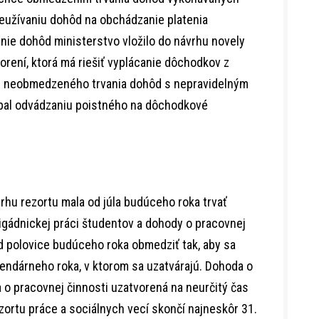
užívaniu dohôd na obchádzanie platenia
ie dohôd ministerstvo vložilo do návrhu novely
ení, ktorá má riešiť vyplácanie dôchodkov z
ade neobmedzeného trvania dohôd s nepravidelným
al odvádzaniu poistného na dôchodkové
rhu rezortu mala od júla budúceho roka trvať
rigádnickej práci študentov a dohody o pracovnej
od polovice budúceho roka obmedziť tak, aby sa
lendárneho roka, v ktorom sa uzatvárajú. Dohoda o
 o pracovnej činnosti uzatvorená na neurčitý čas
zortu práce a sociálnych vecí skončí najneskôr 31.