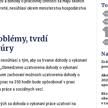
ov a dohody o pracovnej činnosti sa majú skončiť
To
avreté, nesúhlasí okrem ministerstva hospodárstva
N
M
oblémy, tvrdí
D
túry
Na
 nesúhlasí s tým, aby sa trvanie dohody o vykonaní
Zrá
pov
. „Obmedzenie uzatvorenia dohody o vykonaní
nom zachovaní možnosti uzatvorenia dohody o
Ako
202
jviac na 350 hodín bude spôsobovať v praxi
spo
u práce a sociálnych vecí.
Kto
obs
v r
rých sa dohoda o vykonaní práce uzatvorí na