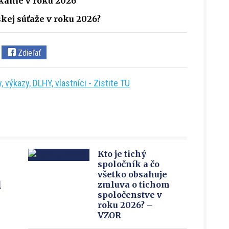
anie v roku 2026
kej súťaže v roku 2026?
Zdieľať
 výkazy, DLHY, vlastníci - Zistite TU
Kto je tichý
spoločník a čo
všetko obsahuje
u
zmluva o tichom
spoločenstve v
roku 2026? –
VZOR