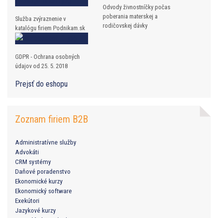
Odvody živnostníčky počas
poberania materskej a
Služba zvýraznenie v
rodičovskej dávky
katalógu firiem Podnikam.sk
GDPR - Ochrana osobných
údajov od 25. 5. 2018
Prejsť do eshopu
Zoznam firiem B2B
Administratívne služby
Advokáti
CRM systémy
Daňové poradenstvo
Ekonomické kurzy
Ekonomický software
Exekútori
Jazykové kurzy