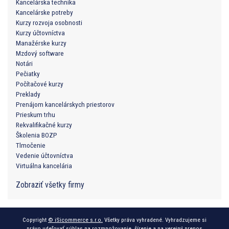
Kancelárska technika
Kancelárske potreby
Kurzy rozvoja osobnosti
Kurzy účtovníctva
Manažérske kurzy
Mzdový software
Notári
Pečiatky
Počítačové kurzy
Preklady
Prenájom kancelárskych priestorov
Prieskum trhu
Rekvalifikačné kurzy
Školenia BOZP
Tlmočenie
Vedenie účtovníctva
Virtuálna kancelária
Zobraziť všetky firmy
Copyright
© iSicommerce s.r.o.
Všetky práva vyhradené. Vyhradzujeme si
právo udeľovať súhlas na rozmnožovanie, šírenie a na verejný prenos