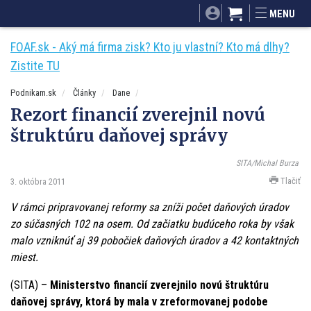
SITA.sk
Podnikam.sk
Mnamky-recepty.sk
MENU
Dobré rady a nápady
ByvanieHrou.sk
FOAF.sk - Aký má firma zisk? Kto ju vlastní? Kto má dlhy?
Zistite TU
Podnikam.sk
Články
Dane
Rezort financií zverejnil novú
štruktúru daňovej správy
SITA/Michal Burza
Tlačiť
3. októbra 2011
V rámci pripravovanej reformy sa zníži počet daňových úradov
zo súčasných 102 na osem. Od začiatku budúceho roka by však
malo vzniknúť aj 39 pobočiek daňových úradov a 42 kontaktných
miest.
(SITA) –
Ministerstvo financií zverejnilo novú štruktúru
daňovej správy, ktorá by mala v zreformovanej podobe