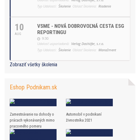
Typ Udalosti:
Školenie
Oblasť školenia:
Riadenie
10
VSME - NOVÁ DOBROVOĽNÁ CESTA ESG
REPORTINGU
AUG
9:30
Udalosť usporiadaná:
Verlag Dashöfer, s.r.o.
Typ Udalosti:
Školenie
Oblasť školenia:
Manažment
Zobraziť všetky školenia
Eshop Podnikam.sk
Zamestnávanie na dohody o
Automobil v podnikaní
prácach vykonávaných mimo
živnostníka 2021
pracovného pomeru