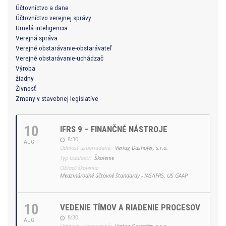
Účtovníctvo a dane
Účtovníctvo verejnej správy
Umelá inteligencia
Verejná správa
Verejné obstarávanie-obstarávateľ
Verejné obstarávanie-uchádzač
Výroba
žiadny
Živnosť
Zmeny v stavebnej legislatíve
10
IFRS 9 – FINANČNÉ NÁSTROJE
8:30
AUG
Udalosť usporiadaná:
Verlag Dashöfer, s.r.o.
Typ Udalosti:
Školenie
Oblasť školenia:
Medzinárodné účtovné štandardy - IAS/IFRS, US GAAP
10
VEDENIE TÍMOV A RIADENIE PROCESOV
8:30
AUG
Udalosť usporiadaná:
Verlag Dashöfer, s.r.o.