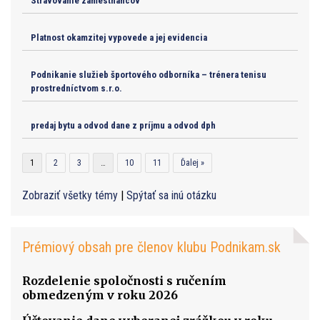
Stravovanie zamestnancov
Platnost okamzitej vypovede a jej evidencia
Podnikanie služieb športového odborníka – trénera tenisu
prostredníctvom s.r.o.
predaj bytu a odvod dane z príjmu a odvod dph
1
2
3
…
10
11
Ďalej »
Zobraziť všetky témy
|
Spýtať sa inú otázku
Prémiový obsah pre členov klubu Podnikam.sk
Rozdelenie spoločnosti s ručením
obmedzeným v roku 2026