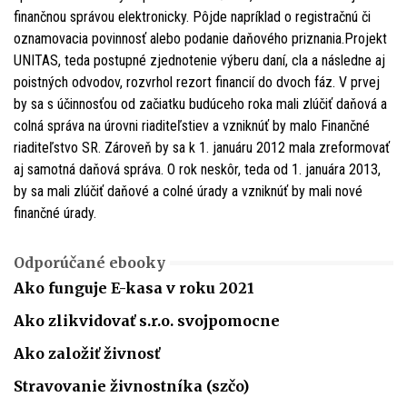
finančnou správou elektronicky. Pôjde napríklad o registračnú či
oznamovacia povinnosť alebo podanie daňového priznania.Projekt
UNITAS, teda postupné zjednotenie výberu daní, cla a následne aj
poistných odvodov, rozvrhol rezort financií do dvoch fáz. V prvej
by sa s účinnosťou od začiatku budúceho roka mali zlúčiť daňová a
colná správa na úrovni riaditeľstiev a vzniknúť by malo Finančné
riaditeľstvo SR. Zároveň by sa k 1. januáru 2012 mala zreformovať
aj samotná daňová správa. O rok neskôr, teda od 1. januára 2013,
by sa mali zlúčiť daňové a colné úrady a vzniknúť by mali nové
finančné úrady.
Odporúčané ebooky
Ako funguje E-kasa v roku 2021
Ako zlikvidovať s.r.o. svojpomocne
Ako založiť živnosť
Stravovanie živnostníka (szčo)