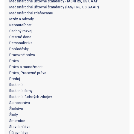
Medzinárodné účtovné štandardy - IAS/IFRS, US GAAP
Medzinárodné účtovné štandardy (IAS/IFRS, US GAAP)
Medzinárodné zdaňovanie
Mzdy a odvody
Nehnuteľnosti
Osobný rozvoj
Ostatné dane
Personalistika
Pohľadávky
Pracovné právo
Právo
Právo a manažment
Právo, Pracovné právo
Predaj
Riadenie
Riadenie firmy
Riadenie ľudských zdrojov
Samospráva
Školstvo
Školy
Smernice
Stavebníctvo
Účtovníctvo