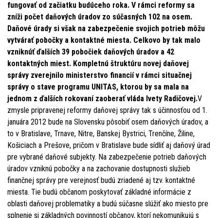
fungovať od začiatku budúceho roka. V rámci reformy sa
zníži počet daňových úradov zo súčasných 102 na osem.
Daňové úrady si však na zabezpečenie svojich potrieb môžu
vytvárať pobočky a kontaktné miesta. Celkovo by tak malo
vzniknúť ďalších 39 pobočiek daňových úradov a 42
kontaktných miest. Kompletnú štruktúru novej daňovej
správy zverejnilo ministerstvo financií v rámci situačnej
správy o stave programu UNITAS, ktorou by sa mala na
jednom z ďalších rokovaní zaoberať vláda Ivety Radičovej.
V
zmysle pripravenej reformy daňovej správy tak s účinnosťou od 1.
januára 2012 bude na Slovensku pôsobiť osem daňových úradov, a
to v Bratislave, Trnave, Nitre, Banskej Bystrici, Trenčíne, Žiline,
Košiciach a Prešove, pričom v Bratislave bude sídliť aj daňový úrad
pre vybrané daňové subjekty. Na zabezpečenie potrieb daňových
úradov vzniknú pobočky a na zachovanie dostupnosti služieb
finančnej správy pre verejnosť budú zriadené aj tzv. kontaktné
miesta. Tie budú občanom poskytovať základné informácie z
oblasti daňovej problematiky a budú súčasne slúžiť ako miesto pre
splnenie si základných povinností občanov, ktorí nekomunikujú s