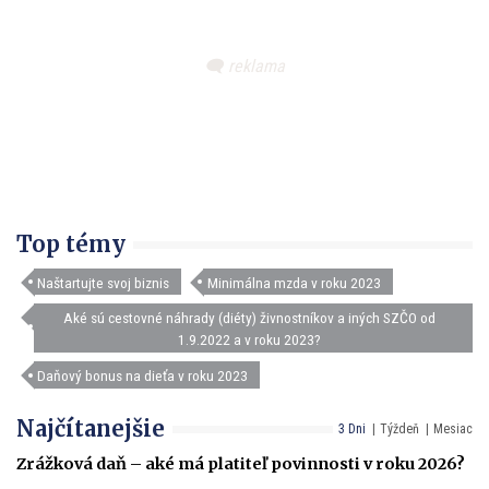
Top témy
Naštartujte svoj biznis
Minimálna mzda v roku 2023
Aké sú cestovné náhrady (diéty) živnostníkov a iných SZČO od
1.9.2022 a v roku 2023?
Daňový bonus na dieťa v roku 2023
Najčítanejšie
3 Dni
Týždeň
Mesiac
Zrážková daň – aké má platiteľ povinnosti v roku 2026?