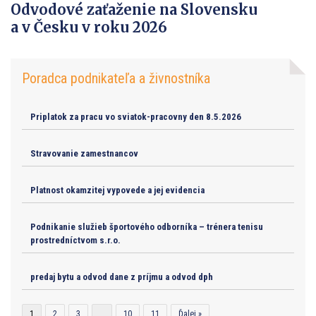
Odvodové zaťaženie na Slovensku
a v Česku v roku 2026
Poradca podnikateľa a živnostníka
Priplatok za pracu vo sviatok-pracovny den 8.5.2026
Stravovanie zamestnancov
Platnost okamzitej vypovede a jej evidencia
Podnikanie služieb športového odborníka – trénera tenisu
prostredníctvom s.r.o.
predaj bytu a odvod dane z príjmu a odvod dph
1
2
3
…
10
11
Ďalej »