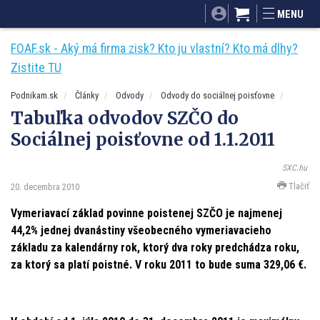
SITA.sk
Podnikam.sk
Mnamky-recepty.sk
MENU
Dobré rady a nápady
ByvanieHrou.sk
FOAF.sk - Aký má firma zisk? Kto ju vlastní? Kto má dlhy?
Zistite TU
Podnikam.sk
Články
Odvody
Odvody do sociálnej poisťovne
Tabuľka odvodov SZČO do
Sociálnej poisťovne od 1.1.2011
SXC.hu
Tlačiť
20. decembra 2010
Vymeriavací základ povinne poistenej SZČO je najmenej
44,2% jednej dvanástiny všeobecného vymeriavacieho
základu za kalendárny rok, ktorý dva roky predchádza roku,
za ktorý sa platí poistné. V roku 2011 to bude suma 329,06 €.