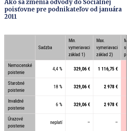
Ako sa zmenia odvody do Sociálnej
poisťovne pre podnikateľov od januára
2011
Min.
Max.
Min
Sadzba
vymeriavaci
vymeriavaci
su
základ 1)
základ 2)
poi
Nemocenské
4,4 %
329,06 €
1 116,75 €
1
poistenie
Starobné
18 %
329,06 €
2 978 €
5
poistenie
Invalidné
6 %
329,06 €
2 978
€
1
poistenie
Úrazové
neplatí
–
–
poistenie