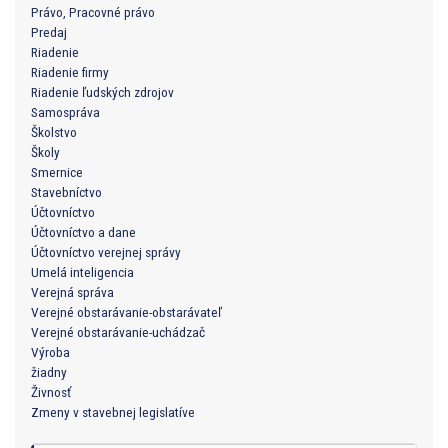
Právo, Pracovné právo
Predaj
Riadenie
Riadenie firmy
Riadenie ľudských zdrojov
Samospráva
Školstvo
Školy
Smernice
Stavebníctvo
Účtovníctvo
Účtovníctvo a dane
Účtovníctvo verejnej správy
Umelá inteligencia
Verejná správa
Verejné obstarávanie-obstarávateľ
Verejné obstarávanie-uchádzač
Výroba
žiadny
Živnosť
Zmeny v stavebnej legislatíve