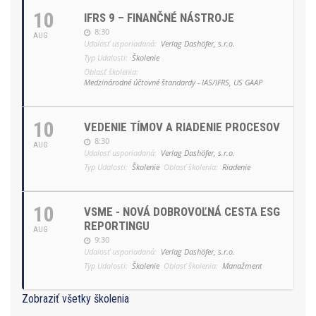
10
IFRS 9 – FINANČNÉ NÁSTROJE
8:30
AUG
Udalosť usporiadaná:
Verlag Dashöfer, s.r.o.
Typ Udalosti:
Školenie
Oblasť školenia:
Medzinárodné účtovné štandardy - IAS/IFRS, US GAAP
10
VEDENIE TÍMOV A RIADENIE PROCESOV
8:30
AUG
Udalosť usporiadaná:
Verlag Dashöfer, s.r.o.
Typ Udalosti:
Školenie
Oblasť školenia:
Riadenie
10
VSME - NOVÁ DOBROVOĽNÁ CESTA ESG
REPORTINGU
AUG
9:30
Udalosť usporiadaná:
Verlag Dashöfer, s.r.o.
Typ Udalosti:
Školenie
Oblasť školenia:
Manažment
Zobraziť všetky školenia