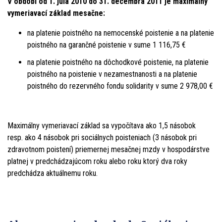
V období od 1. júla 2010 do 31. decembra 2011 je maximálny
vymeriavací základ mesačne:
na platenie poistného na nemocenské poistenie a na platenie
poistného na garančné poistenie v sume 1 116,75 €
na platenie poistného na dôchodkové poistenie, na platenie
poistného na poistenie v nezamestnanosti a na platenie
poistného do rezervného fondu solidarity v sume 2 978,00 €
Maximálny vymeriavací základ sa vypočítava ako 1,5 násobok
resp. ako 4 násobok pri sociálnych poisteniach (3 násobok pri
zdravotnom poistení) priemernej mesačnej mzdy v hospodárstve
platnej v predchádzajúcom roku alebo roku ktorý dva roky
predchádza aktuálnemu roku.