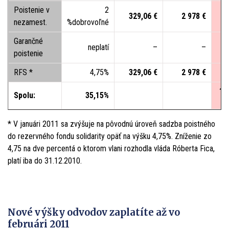
Poistenie v
2
329,06 €
2 978
€
nezamest.
%dobrovoľné
Garančné
neplatí
–
–
poistenie
RFS *
4,75%
329,06 €
2 978
€
1
11
Spolu:
35,15%
* V januári 2011 sa zvýšuje na pôvodnú úroveň sadzba poistného
do rezervného fondu solidarity opäť na výšku 4,75%. Zníženie zo
4,75 na dve percentá o ktorom vlani rozhodla vláda Róberta Fica,
platí iba do 31.12.2010.
Nové výšky odvodov zaplatíte až vo
februári 2011