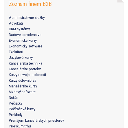
Zoznam firiem B2B
Administratívne služby
Advokáti
CRM systémy
Daňové poradenstvo
Ekonomické kurzy
Ekonomický software
Exekútori
Jazykové kurzy
Kancelárska technika
Kancelárske potreby
Kurzy rozvoja osobnosti
Kurzy účtovníctva
Manažérske kurzy
Mzdový software
Notári
Pečiatky
Počítačové kurzy
Preklady
Prenájom kancelárskych priestorov
Prieskum trhu