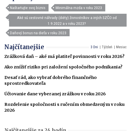
Naštartujte svoj biznis
Minimálna mzda v roku 2023
Aké sú cestovné náhrady (diéty) živnostníkov a iných SZČO od
1.9.2022 a v roku 2023?
Daňový bonus na dieťa v roku 2023
Najčítanejšie
3 Dni
Týždeň
Mesiac
Zrážková daň – aké má platiteľ povinnosti v roku 2026?
Ako znížiť riziko pri založení spoločného podnikania?
Desať rád, ako vybrať dobrého finančného
sprostredkovateľa
Účtovanie dane vyberanej zrážkou v roku 2026
Rozdelenie spoločnosti s ručením obmedzeným v roku
2026
Najčítanejšie za 24 hodín