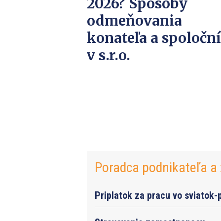
2026? Spôsoby
odmeňovania
konateľa a spoločn
v s.r.o.
Poradca podnikateľa a 
Priplatok za pracu vo sviatok-