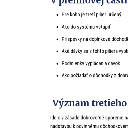
V prémiovej časti
Pre koho je tretí pilier určený
Ako do systému vstúpiť
Príspevky na doplnkové dôchod
Aké dávky sa z tohto piliera vypl
Podmienky vyplácania dávok
Ako požiadať o dôchodky z dob
Význam tretieho 
Ide o v zásade dobrovoľné sporenie na
nadstavbu k povinnému dôchodkovému