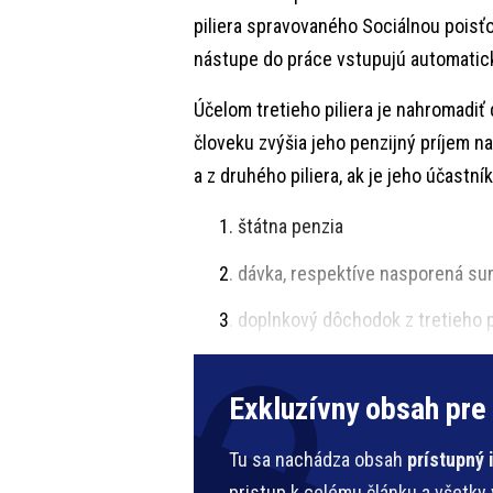
piliera spravovaného Sociálnou poisťo
nástupe do práce vstupujú automatic
Účelom tretieho piliera je nahromadiť
človeku zvýšia jeho penzijný príjem 
a z druhého piliera, ak je jeho účast
štátna penzia
dávka, respektíve nasporená sum
doplnkový dôchodok z tretieho pi
Exkluzívny obsah pre
Tu sa nachádza obsah
prístupný
pristup k celému článku a všetky