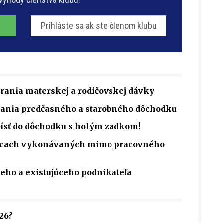
Prihláste sa ak ste členom klubu
rania materskej a rodičovskej dávky
rania predčasného a starobného dôchodku
dísť do dôchodku s holým zadkom!
rácach vykonávaných mimo pracovného
ceho a existujúceho podnikateľa
26?