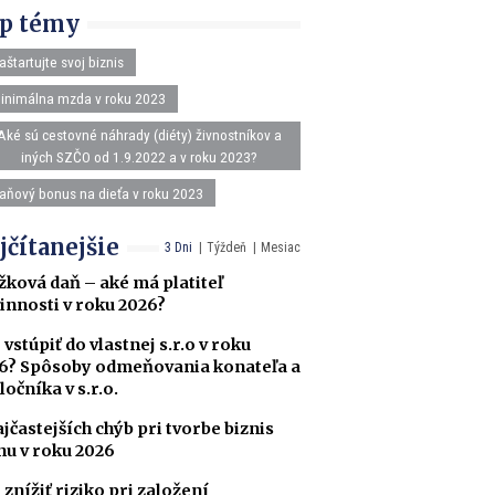
p témy
aštartujte svoj biznis
inimálna mzda v roku 2023
Aké sú cestovné náhrady (diéty) živnostníkov a
iných SZČO od 1.9.2022 a v roku 2023?
aňový bonus na dieťa v roku 2023
jčítanejšie
3 Dni
Týždeň
Mesiac
žková daň – aké má platiteľ
innosti v roku 2026?
 vstúpiť do vlastnej s.r.o v roku
6? Spôsoby odmeňovania konateľa a
ločníka v s.r.o.
ajčastejších chýb pri tvorbe biznis
nu v roku 2026
 znížiť riziko pri založení