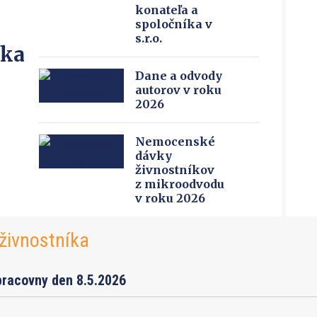
konateľa a
spoločníka v
s.r.o.
íka
Dane a odvody
autorov v roku
2026
Nemocenské
dávky
živnostníkov
z mikroodvodu
v roku 2026
živnostníka
pracovny den 8.5.2026