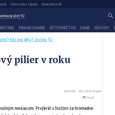
ty.sk
Dobré rady a nápady
ByvanieHrou.sk
 prémiový účet TU
RKETING
FINANCOVANIE
ÚČTOVNÍCTVO
DANE
ODVODY
astní? Kto má dlhy? Zistite TU
vý pilier v roku
dôchodok
Foto: Getty Images
Tlačiť
imočným mesiacom. Prvýkrát v histórii sa hromadne