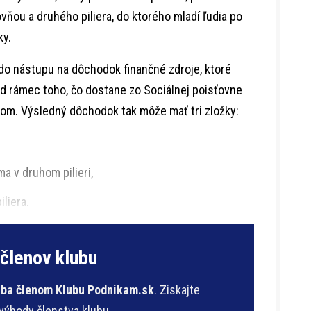
vňou a druhého piliera, do ktorého mladí ľudia po
ky.
 do nástupu na dôchodok finančné zdroje, ktoré
nad rámec toho, čo dostane zo Sociálnej poisťovne
níkom. Výsledný dôchodok tak môže mať tri zložky:
a v druhom pilieri,
liera.
 členov klubu
 iba členom Klubu Podnikam.sk
. Ziskajte
 výhody členstva klubu.