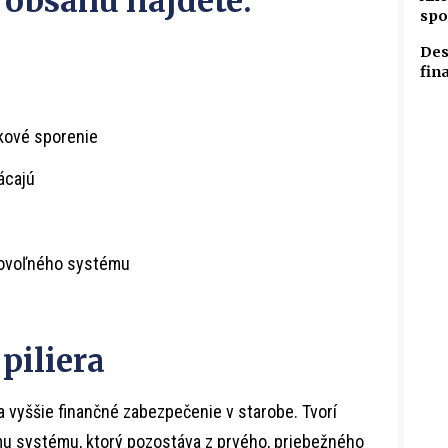
 obsahu nájdete:
spo
Des
fin
kové sporenie
ácajú
rovoľného systému
piliera
 vyššie finančné zabezpečenie v starobe. Tvorí
 systému, ktorý pozostáva z prvého, priebežného