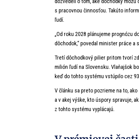
dozvedeli o tom, aké dôchodky môžu o
s pracovnou činnosťou. Takúto informá
ľudí.
„Od roku 2028 plánujeme prognózu dopl
dôchodok,“ povedal minister práce a s
Tretí dôchodkový pilier pritom tvorí z
milión ľudí na Slovensku. Vlaňajšok bo
keď do tohto systému vstúpilo cez 93
V článku sa preto pozrieme na to, ako 
a v akej výške, kto úspory spravuje, a
z tohto systému vyplácajú.