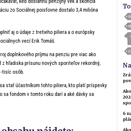
čakávať, keď dosiahnu penzijný vek a skončia
To
ciu zo Sociálnej poisťovne dostalo 3,4 milióna
N
M
niť aj o údaje z tretieho piliera a o európsky
ociálnych vecí Erik Tomáš.
D
droj doplnkového príjmu na penziu pre viac ako
l z hľadiska prísunu nových sporiteľov rekordný,
Na
-tisíc osôb.
Zrá
pov
sa stať účastníkom tohto piliera, kto platí príspevky
Ako
ko sa fondom v tomto roku darí a aké dávky sa
202
spo
6 n
plá
Ako