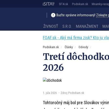
SITA.sk
Podnikam.sk
Mnamky-recep
Buďte správne informovaný!
Získajte
ŽIVNOSŤ
S.R.O.
MANAŽMENT
MA
FOAF.sk - Aký má firma zisk? Kto ju vl
Podnikam.sk
Články
Odvody
Tretí dôchodko
2026
1. júla 2026
Zdroj Podnikam.sk
Tohtoročný máj bol pre Slovákov výn