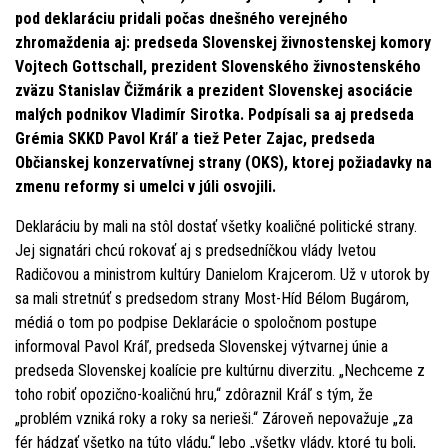
pod deklaráciu pridali počas dnešného verejného
zhromaždenia aj: predseda Slovenskej živnostenskej komory
Vojtech Gottschall, prezident Slovenského živnostenského
zväzu Stanislav Čižmárik a prezident Slovenskej asociácie
malých podnikov Vladimír Sirotka. Podpísali sa aj predseda
Grémia SKKD Pavol Kráľ a tiež Peter Zajac, predseda
Občianskej konzervatívnej strany (OKS), ktorej požiadavky na
zmenu reformy si umelci v júli osvojili.
Deklaráciu by mali na stôl dostať všetky koaličné politické strany.
Jej signatári chcú rokovať aj s predsedníčkou vlády Ivetou
Radičovou a ministrom kultúry Danielom Krajcerom. Už v utorok by
sa mali stretnúť s predsedom strany Most-Híd Bélom Bugárom,
médiá o tom po podpise Deklarácie o spoločnom postupe
informoval Pavol Kráľ, predseda Slovenskej výtvarnej únie a
predseda Slovenskej koalície pre kultúrnu diverzitu. „Nechceme z
toho robiť opozično-koaličnú hru,“ zdôraznil Kráľ s tým, že
„problém vzniká roky a roky sa nerieši.“ Zároveň nepovažuje „za
fér hádzať všetko na túto vládu,“ lebo „všetky vlády, ktoré tu boli,