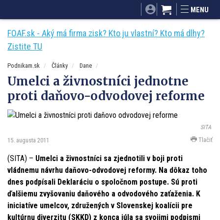
SITA.sk
Podnikam.sk
Mnamky-recepty.sk
MENU
Dobré rady a nápady
ByvanieHrou.sk
FOAF.sk - Aký má firma zisk? Kto ju vlastní? Kto má dlhy?
Zistite TU
Podnikam.sk
Články
Dane
Umelci a živnostníci jednotne
proti daňovo-odvodovej reforme
SITA
Tlačiť
15. augusta 2011
(SITA) –
Umelci a živnostníci sa zjednotili v boji proti
vládnemu návrhu daňovo-odvodovej reformy. Na dôkaz toho
dnes podpísali Deklaráciu o spoločnom postupe. Sú proti
ďalšiemu zvyšovaniu daňového a odvodového zaťaženia. K
iniciatíve umelcov, združených v Slovenskej koalícii pre
kultúrnu diverzitu (SKKD) z konca júla sa svojimi podpismi