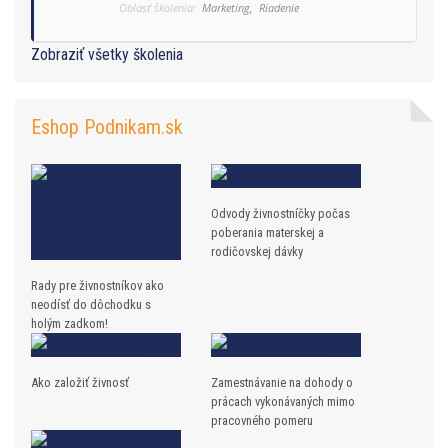
Oblasť školenia:
Marketing,
Riadenie
Zobraziť všetky školenia
Eshop Podnikam.sk
Odvody živnostníčky počas
poberania materskej a
rodičovskej dávky
Rady pre živnostníkov ako
neodísť do dôchodku s
holým zadkom!
Ako založiť živnosť
Zamestnávanie na dohody o
prácach vykonávaných mimo
pracovného pomeru