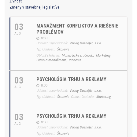
Živnosť
Zmeny v stavebnej legislatíve
03
MANAŽMENT KONFLIKTOV A RIEŠENIE
PROBLÉMOV
AUG
8:30
Udalosť usporiadaná:
Verlag Dashöfer, s.r.o.
Typ Udalosti:
Školenie
Oblasť školenia:
Manažérske zručnosti,
Marketing,
Právo a manažment,
Riadenie
03
PSYCHOLÓGIA TRHU A REKLAMY
8:30
AUG
Udalosť usporiadaná:
Verlag Dashöfer, s.r.o.
Typ Udalosti:
Školenie
Oblasť školenia:
Marketing
03
PSYCHOLÓGIA TRHU A REKLAMY
8:30
AUG
Udalosť usporiadaná:
Verlag Dashöfer, s.r.o.
Typ Udalosti:
Školenie