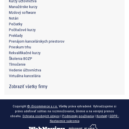
Kurzy účtovníctva
Manažérske kurzy
Mzdový software
Notári
Pečiatky
Počítačové kurzy
Preklady
Prenájom kancelárskych priestorov
Prieskum trhu
Rekvalifikačné kurzy
Školenia BOZP
Tlmočenie
Vedenie účtovníctva
Virtuálna kancelária
Zobraziť všetky firmy
Copyright
© iSicommerce s.r.o.
Všetky práva vyhradené. Vyhradzujeme si
právo udeľovať súhlas na rozmnožovanie, šírenie a na verejný prenos
obsahu.
Ochrana osobných údajov
|
Podmienky používania
|
Kontakt
|
GDPR -
Nastavenie sukromia