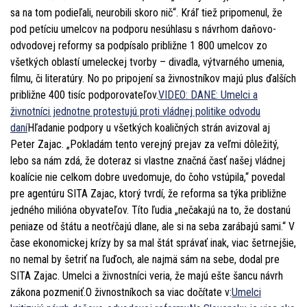
sa na tom podieľali, neurobili skoro nič“. Kráľ tiež pripomenul, že
pod petíciu umelcov na podporu nesúhlasu s návrhom daňovo-
odvodovej reformy sa podpísalo približne 1 800 umelcov zo
všetkých oblastí umeleckej tvorby – divadla, výtvarného umenia,
filmu, či literatúry. No po pripojení sa živnostníkov majú plus ďalších
približne 400 tisíc podporovateľov.
VIDEO: DANE: Umelci a
živnotníci jednotne protestujú proti vládnej politike odvodu
daní
Hľadanie podpory u všetkých koaličných strán avizoval aj
Peter Zajac. „Pokladám tento verejný prejav za veľmi dôležitý,
lebo sa nám zdá, že doteraz si vlastne značná časť našej vládnej
koalície nie celkom dobre uvedomuje, do čoho vstúpila,“ povedal
pre agentúru SITA Zajac, ktorý tvrdí, že reforma sa týka približne
jedného milióna obyvateľov. Títo ľudia „nečakajú na to, že dostanú
peniaze od štátu a neotŕčajú dlane, ale si na seba zarábajú sami.“ V
čase ekonomickej krízy by sa mal štát správať inak, viac šetrnejšie,
no nemal by šetriť na ľuďoch, ale najmä sám na sebe, dodal pre
SITA Zajac. Umelci a živnostníci veria, že majú ešte šancu návrh
zákona pozmeniť.O živnostníkoch sa viac dočítate v:
Umelci