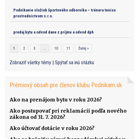
Podnikanie služieb športového odborníka – trénera tenisu
prostredníctvom s.r.o.
predaj bytu a odvod dane z príjmu a odvod dph
1
2
3
…
10
11
Ďalej »
Zobraziť všetky témy
|
Spýtať sa inú otázku
Prémiový obsah pre členov klubu Podnikam.sk
Ako na prenájom bytu v roku 2026?
Ako postupovať pri reklamácii podľa nového
zákona od 31. 7. 2026?
Ako účtovať dotácie v roku 2026?