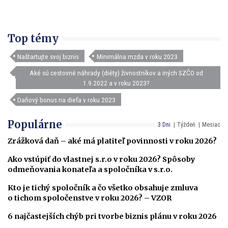
Top témy
Naštartujte svoj biznis
Minimálna mzda v roku 2023
Aké sú cestovné náhrady (diéty) živnostníkov a iných SZČO od
1.9.2022 a v roku 2023?
Daňový bonus na dieťa v roku 2023
Populárne
3 Dni
Týždeň
Mesiac
Zrážková daň – aké má platiteľ povinnosti v roku 2026?
Ako vstúpiť do vlastnej s.r.o v roku 2026? Spôsoby
odmeňovania konateľa a spoločníka v s.r.o.
Kto je tichý spoločník a čo všetko obsahuje zmluva
o tichom spoločenstve v roku 2026? – VZOR
6 najčastejších chýb pri tvorbe biznis plánu v roku 2026