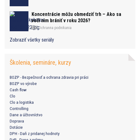
Koncentrácie môžu obmedziť trh – Ako sa
voči nim brániť v roku 2026?
Ochranna podnikania
Zobraziť všetky seriály
Školenia, semináre, kurzy
BOZP - Bezpečnosť a ochrana zdravia pri práci
BOZP vo výrobe
Cash flow
Clo
Clo a logistika
Controlling
Dane a účtovníctvo
Doprava
Dotácie
DPH - Daň z pridanej hodnoty
DzP - Dane z príjmu