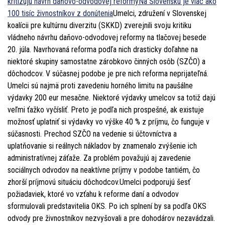
kritizujú návrh daňovo-odvodovej reformy
Na Slovensku je viac ako
100 tisíc živnostníkov z donútenia
Umelci, združení v Slovenskej
koalícii pre kultúrnu diverzitu (SKKD) zverejnili svoju kritiku
vládneho návrhu daňovo-odvodovej reformy na tlačovej besede
20. júla. Navrhovaná reforma podľa nich drasticky doľahne na
niektoré skupiny samostatne zárobkovo činných osôb (SZČO) a
dôchodcov. V súčasnej podobe je pre nich reforma neprijateľná.
Umelci sú najmä proti zavedeniu horného limitu na paušálne
výdavky 200 eur mesačne. Niektoré výdavky umelcov sa totiž dajú
veľmi ťažko vyčísliť. Preto je podľa nich prospešné, ak existuje
možnosť uplatniť si výdavky vo výške 40 % z príjmu, čo funguje v
súčasnosti. Prechod SZČO na vedenie si účtovníctva a
uplatňovanie si reálnych nákladov by znamenalo zvýšenie ich
administratívnej záťaže. Za problém považujú aj zavedenie
sociálnych odvodov na neaktívne príjmy v podobe tantiém, čo
zhorší príjmovú situáciu dôchodcov.Umelci podporujú šesť
požiadaviek, ktoré vo vzťahu k reforme daní a odvodov
sformulovali predstavitelia OKS. Po ich splnení by sa podľa OKS
odvody pre živnostníkov nezvyšovali a pre dohodárov nezavádzali.